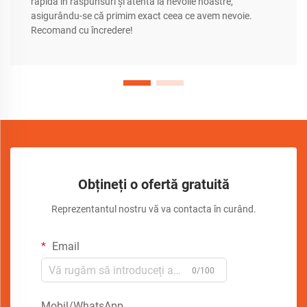
rapidă în răspunsuri și atentă la nevoile noastre,
asigurându-se că primim exact ceea ce avem nevoie.
Recomand cu încredere!
Obțineți o ofertă gratuită
Reprezentantul nostru vă va contacta în curând.
Email
0/100
Mobil/WhatsApp