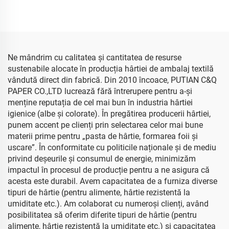
Flori Ambalaj Floral Hârtie
500*700 mm, vânzare en-
absorbantă colorată
gros, ambalaj floral, hârtie
șervețel ieftină
Ne mândrim cu calitatea și cantitatea de resurse
sustenabile alocate în producția hârtiei de ambalaj textilă
vândută direct din fabrică. Din 2010 încoace, PUTIAN C&Q
PAPER CO.,LTD lucrează fără întrerupere pentru a-și
menține reputația de cel mai bun în industria hârtiei
igienice (albe și colorate). În pregătirea producerii hârtiei,
punem accent pe clienți prin selectarea celor mai bune
materii prime pentru „pasta de hârtie, formarea foii și
uscare”. În conformitate cu politicile naționale și de mediu
privind deșeurile și consumul de energie, minimizăm
impactul în procesul de producție pentru a ne asigura că
acesta este durabil. Avem capacitatea de a furniza diverse
tipuri de hârtie (pentru alimente, hârtie rezistentă la
umiditate etc.). Am colaborat cu numeroși clienți, având
posibilitatea să oferim diferite tipuri de hârtie (pentru
alimente, hârtie rezistentă la umiditate etc.) și capacitatea