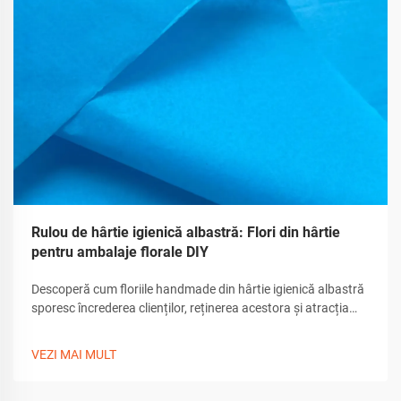
Rulou de hârtie igienică albastră: Flori din hârtie
pentru ambalaje florale DIY
Descoperă cum floriile handmade din hârtie igienică albastră
sporesc încrederea clienților, reținerea acestora și atracția
unboxing-ului. Află sfaturi de realizare, unelte și personalizare
pentru ambalaje premium de cadouri. Descarcă ghidul acum.
VEZI MAI MULT