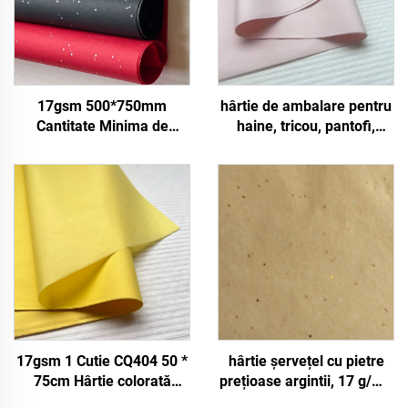
17gsm 500*750mm
hârtie de ambalare pentru
Cantitate Minima de
haine, tricou, pantofi,
Comanda 2500 de foi
17gsm, 2500 buc. CQ201,
Fabrica de Hartie de
dimensiune 50*75cm,
Ambalaj Colorata pentru
culoare, hârtie absorbantă,
Cadouri Alimentare si
solidă, direct din fabrică,
Suveniruri Calitate
pentru alimente, fructe,
Ridicata
ambalare
17gsm 1 Cutie CQ404 50 *
hârtie șervețel cu pietre
75cm Hârtie colorată
prețioase argintii, 17 g/m²,
Fabrică En-gros Cadouri
maro deschis, kraft,