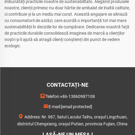
îmbunătăți practicile noastre de sustenabilitate. Alegând produsele
noastre, clienții primesc nu doar hârtie de ambalat de înaltă calitate,
ci contribuie și la un mediu mai curat. Această angajare se aliniază
cu consumatorii de astăzi, care acordă o importanță tot mai mare
sustenabilității în deciziile lor de cumpărare. Dedicarea noastră față
de practicile durabile consolidează imaginea de marcă a clienților
noștri și îi ajută să atragă clienți conștienți din punct de vedere
ecologic.
CONTACTAȚI-NE
Telefon:
+86-13860987108
E-mail:
[email protected]
Address: Nr. 987, Satul Lacului Taihu, orașul Lingchuan,
districtul Chengxiang, orașul Putian, provincia Fujian, China.
LASĂ-NE UN MESAJ