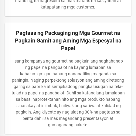
branding, na nagresulta sa mas mataas na kasiyahan at
katapatan ng mga customer.
Pagtaas ng Packaging ng Mga Gourmet na
Pagkain Gamit ang Aming Mga Espesyal na
Papel
Isang kompanya ng gourmet na pagkain ang naghahanap
ng papel na pangbalot na kayang lumaban sa
kahalumigmigan habang nananatiling maganda sa
paningin. Naging perpektong solusyon ang aming diretsong
galing sa pabrika at sertipikadong pangkalusugan na tela-
tulad na papel na pangbalot. Dahil sa katangiang lumalaban
sa basa, naprotektahan nito ang mga produkto habang
isinasakay at iniimbak, tinitiyak ang sariwa at kalidad ng
pagkain. Ang kliyente ay nag-ulat ng 30% na pagtaas sa
benta dahil sa mas magandang presentasyon at
gumaganang pakete.