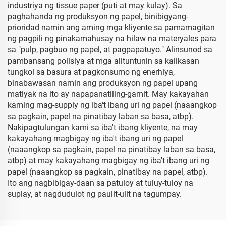
industriya ng tissue paper (puti at may kulay). Sa
paghahanda ng produksyon ng papel, binibigyang-
prioridad namin ang aming mga kliyente sa pamamagitan
ng pagpili ng pinakamahusay na hilaw na materyales para
sa "pulp, pagbuo ng papel, at pagpapatuyo." Alinsunod sa
pambansang polisiya at mga alituntunin sa kalikasan
tungkol sa basura at pagkonsumo ng enerhiya,
binabawasan namin ang produksyon ng papel upang
matiyak na ito ay napapanatiling-gamit. May kakayahan
kaming mag-supply ng iba't ibang uri ng papel (naaangkop
sa pagkain, papel na pinatibay laban sa basa, atbp).
Nakipagtulungan kami sa iba't ibang kliyente, na may
kakayahang magbigay ng iba't ibang uri ng papel
(naaangkop sa pagkain, papel na pinatibay laban sa basa,
atbp) at may kakayahang magbigay ng iba't ibang uri ng
papel (naaangkop sa pagkain, pinatibay na papel, atbp).
Ito ang nagbibigay-daan sa patuloy at tuluy-tuloy na
suplay, at nagdudulot ng paulit-ulit na tagumpay.