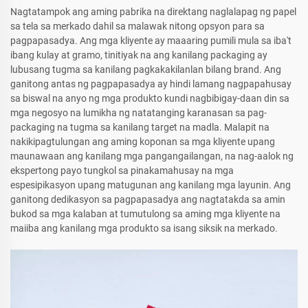
Nagtatampok ang aming pabrika na direktang naglalapag ng papel
sa tela sa merkado dahil sa malawak nitong opsyon para sa
pagpapasadya. Ang mga kliyente ay maaaring pumili mula sa iba't
ibang kulay at gramo, tinitiyak na ang kanilang packaging ay
lubusang tugma sa kanilang pagkakakilanlan bilang brand. Ang
ganitong antas ng pagpapasadya ay hindi lamang nagpapahusay
sa biswal na anyo ng mga produkto kundi nagbibigay-daan din sa
mga negosyo na lumikha ng natatanging karanasan sa pag-
packaging na tugma sa kanilang target na madla. Malapit na
nakikipagtulungan ang aming koponan sa mga kliyente upang
maunawaan ang kanilang mga pangangailangan, na nag-aalok ng
ekspertong payo tungkol sa pinakamahusay na mga
espesipikasyon upang matugunan ang kanilang mga layunin. Ang
ganitong dedikasyon sa pagpapasadya ang nagtatakda sa amin
bukod sa mga kalaban at tumutulong sa aming mga kliyente na
maiiba ang kanilang mga produkto sa isang siksik na merkado.