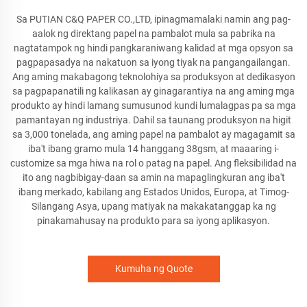
Sa PUTIAN C&Q PAPER CO.,LTD, ipinagmamalaki namin ang pag-
aalok ng direktang papel na pambalot mula sa pabrika na
nagtatampok ng hindi pangkaraniwang kalidad at mga opsyon sa
pagpapasadya na nakatuon sa iyong tiyak na pangangailangan.
Ang aming makabagong teknolohiya sa produksyon at dedikasyon
sa pagpapanatili ng kalikasan ay ginagarantiya na ang aming mga
produkto ay hindi lamang sumusunod kundi lumalagpas pa sa mga
pamantayan ng industriya. Dahil sa taunang produksyon na higit
sa 3,000 tonelada, ang aming papel na pambalot ay magagamit sa
iba't ibang gramo mula 14 hanggang 38gsm, at maaaring i-
customize sa mga hiwa na rol o patag na papel. Ang fleksibilidad na
ito ang nagbibigay-daan sa amin na mapaglingkuran ang iba't
ibang merkado, kabilang ang Estados Unidos, Europa, at Timog-
Silangang Asya, upang matiyak na makakatanggap ka ng
pinakamahusay na produkto para sa iyong aplikasyon.
Kumuha ng Quote