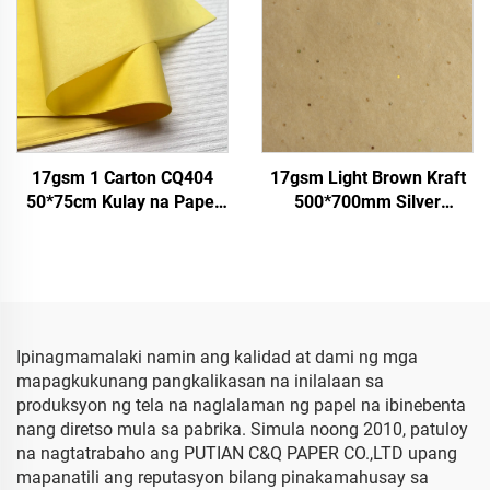
Papel
17gsm 1 Carton CQ404
17gsm Light Brown Kraft
50*75cm Kulay na Papel
500*700mm Silver
Pabrika ng Whole Sale
Gemstones Tisyu ng Papel
Regalo Prutas Prutas ng
Bilihan ng Balot ng
Bulaklak na
Bulaklak sa Pag-pack at
Pakikipagtalastasan ng
Murang Tisyu ng Papel
May Kulay na Tissue
Paper
Ipinagmamalaki namin ang kalidad at dami ng mga
mapagkukunang pangkalikasan na inilalaan sa
produksyon ng tela na naglalaman ng papel na ibinebenta
nang diretso mula sa pabrika. Simula noong 2010, patuloy
na nagtatrabaho ang PUTIAN C&Q PAPER CO.,LTD upang
mapanatili ang reputasyon bilang pinakamahusay sa