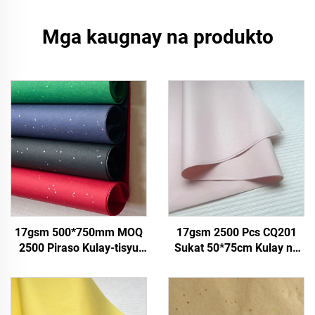
Mga kaugnay na produkto
17gsm 500*750mm MOQ
17gsm 2500 Pcs CQ201
2500 Piraso Kulay-tisyu
Sukat 50*75cm Kulay na
Pabrika Nagbabaligya ng
Papel Tissue Solid Direkta
Tisyu ng Mataas na
sa Pabrika Pagkain Prutas
Kalidad na Pagkain Regalo
damit Tshirt Sapatos na
Presente sa Pakikipasko
Pakikipagtalastasan ng