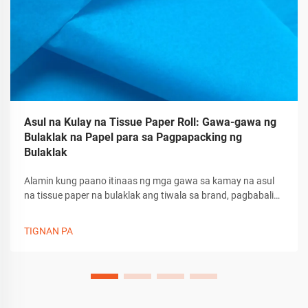
Asul na Kulay na Tissue Paper Roll: Gawa-gawa ng
Bulaklak na Papel para sa Pagpapacking ng
Bulaklak
Alamin kung paano itinaas ng mga gawa sa kamay na asul
na tissue paper na bulaklak ang tiwala sa brand, pagbabalik
ng customer, at dating sa pagbukas ng pakete. Matuto ng
mga tip sa paggawa, gamit, at pagpapasadya para sa
TIGNAN PA
premium na pagbalot ng regalo. Kunin ang gabay ngayon.