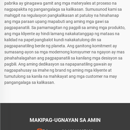
pabrika ay ginagawa gamit ang mga materyales at proseso na
nagpapakita ng pangangalaga sa kalikasan. Sumusunod kami sa
mahigpit na regulasyon pangkalikasan at patuloy na hinahanap
ang mga paraan upang mapabuti ang aming mga gawi sa
pagpapanatili. Sa pamamagitan ng pagpili sa aming mga produkto,
ang mga kliyente ay hindi lamang nakakatanggap ng mataas na
kalidad na papel pangbalot kundi nakakatulong din sa
pagpapanatiling berde ng planeta. Ang ganitong komitment ay
sumasang-ayon sa mga modernong konsyumer na ngayon ay mas
pinahahalagahan ang pagpapanatili sa kanilang mga desisyon sa
pagbili. Ang aming dedikasyon sa napapanatiling gawain ay
nagpapahusay sa imahe ng brand ng aming mga kliyente at
tumutulong sa kanila na mahikayat ang mga customer na may
pangangalaga sa kalikasan.
MAKIPAG-UGNAYAN SA AMIN