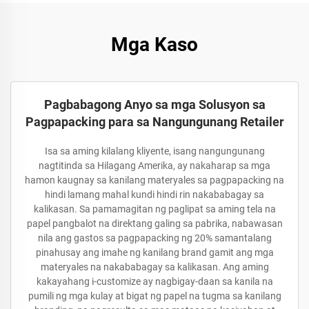
Mga Kaso
Pagbabagong Anyo sa mga Solusyon sa
Pagpapacking para sa Nangungunang Retailer
Isa sa aming kilalang kliyente, isang nangungunang
nagtitinda sa Hilagang Amerika, ay nakaharap sa mga
hamon kaugnay sa kanilang materyales sa pagpapacking na
hindi lamang mahal kundi hindi rin nakababagay sa
kalikasan. Sa pamamagitan ng paglipat sa aming tela na
papel pangbalot na direktang galing sa pabrika, nabawasan
nila ang gastos sa pagpapacking ng 20% samantalang
pinahusay ang imahe ng kanilang brand gamit ang mga
materyales na nakababagay sa kalikasan. Ang aming
kakayahang i-customize ay nagbigay-daan sa kanila na
pumili ng mga kulay at bigat ng papel na tugma sa kanilang