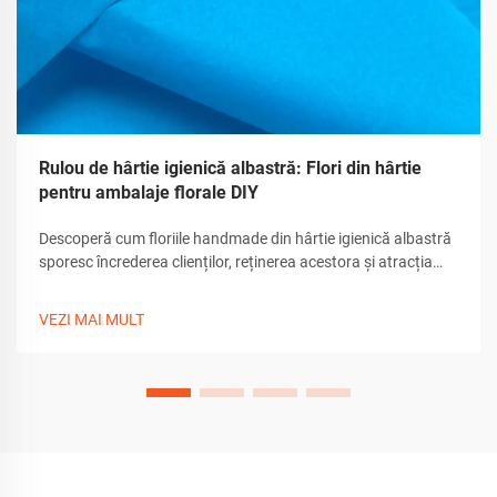
Rulou de hârtie igienică albastră: Flori din hârtie
pentru ambalaje florale DIY
Descoperă cum floriile handmade din hârtie igienică albastră
sporesc încrederea clienților, reținerea acestora și atracția
unboxing-ului. Află sfaturi de realizare, unelte și personalizare
pentru ambalaje premium de cadouri. Descarcă ghidul acum.
VEZI MAI MULT