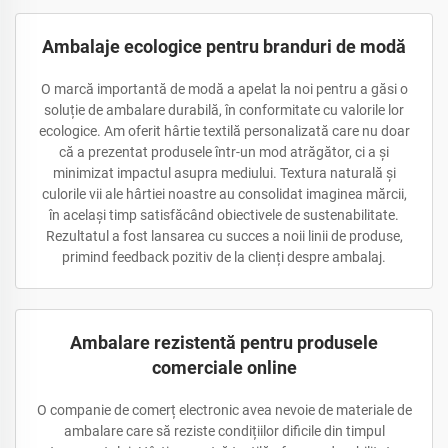
Ambalaje ecologice pentru branduri de modă
O marcă importantă de modă a apelat la noi pentru a găsi o
soluție de ambalare durabilă, în conformitate cu valorile lor
ecologice. Am oferit hârtie textilă personalizată care nu doar
că a prezentat produsele într-un mod atrăgător, ci a și
minimizat impactul asupra mediului. Textura naturală și
culorile vii ale hârtiei noastre au consolidat imaginea mărcii,
în același timp satisfăcând obiectivele de sustenabilitate.
Rezultatul a fost lansarea cu succes a noii linii de produse,
primind feedback pozitiv de la clienți despre ambalaj.
Ambalare rezistentă pentru produsele
comerciale online
O companie de comerț electronic avea nevoie de materiale de
ambalare care să reziste condițiilor dificile din timpul