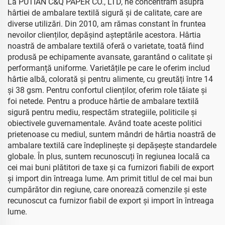
La PUTIAN C&Q PAPER CO., LTD, ne concentrăm asupra
hârtiei de ambalare textilă sigură și de calitate, care are
diverse utilizări. Din 2010, am rămas constant în fruntea
nevoilor clienților, depășind așteptările acestora. Hârtia
noastră de ambalare textilă oferă o varietate, toată fiind
produsă pe echipamente avansate, garantând o calitate și
performanță uniforme. Varietățile pe care le oferim includ
hârtie albă, colorată și pentru alimente, cu greutăți între 14
și 38 gsm. Pentru confortul clienților, oferim role tăiate și
foi netede. Pentru a produce hârtie de ambalare textilă
sigură pentru mediu, respectăm strategiile, politicile și
obiectivele guvernamentale. Având toate aceste politici
prietenoase cu mediul, suntem mândri de hârtia noastră de
ambalare textilă care îndeplinește și depășește standardele
globale. În plus, suntem recunoscuți în regiunea locală ca
cei mai buni plătitori de taxe și ca furnizori fiabili de export
și import din întreaga lume. Am primit titlul de cel mai bun
cumpărător din regiune, care onorează comenzile și este
recunoscut ca furnizor fiabil de export și import în întreaga
lume.