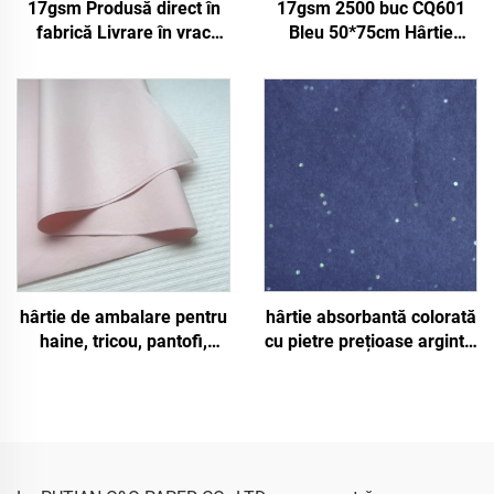
17gsm Produsă direct în
17gsm 2500 buc CQ601
fabrică Livrare în vrac
Bleu 50*75cm Hârtie
Hârtie colorată
colorată pentru șervețele
Personalizabilă Hârtie de
Solidă Personalizată Direct
înveliș pentru
din Fabrică pentru
Îmbrăcăminte Pantofi
Ambalaj Fructe Alimente
Cadouri Floare Hârtie de
Haine Tricou Pantofi
mătase
Înveliș
hârtie de ambalare pentru
hârtie absorbantă colorată
haine, tricou, pantofi,
cu pietre prețioase argintii,
17gsm, 2500 buc. CQ201,
albastru închis, 17 g/m²,
dimensiune 50*75cm,
500 * 700 mm, vânzare
culoare, hârtie absorbantă,
en-gros, ambalaj floral,
solidă, direct din fabrică,
hârtie absorbantă ieftină
pentru alimente, fructe,
ambalare