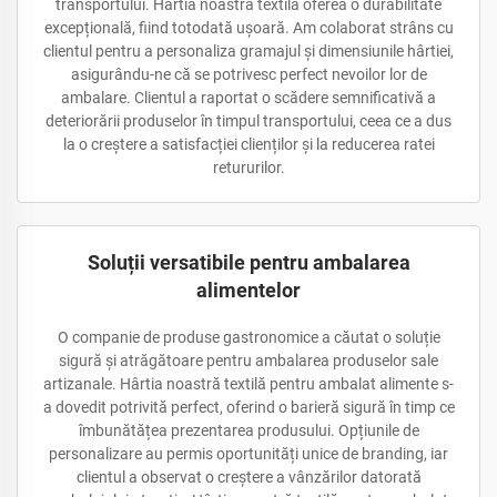
transportului. Hârtia noastră textilă oferea o durabilitate
excepțională, fiind totodată ușoară. Am colaborat strâns cu
clientul pentru a personaliza gramajul și dimensiunile hârtiei,
asigurându-ne că se potrivesc perfect nevoilor lor de
ambalare. Clientul a raportat o scădere semnificativă a
deteriorării produselor în timpul transportului, ceea ce a dus
la o creștere a satisfacției clienților și la reducerea ratei
retururilor.
Soluții versatibile pentru ambalarea
alimentelor
O companie de produse gastronomice a căutat o soluție
sigură și atrăgătoare pentru ambalarea produselor sale
artizanale. Hârtia noastră textilă pentru ambalat alimente s-
a dovedit potrivită perfect, oferind o barieră sigură în timp ce
îmbunătățea prezentarea produsului. Opțiunile de
personalizare au permis oportunități unice de branding, iar
clientul a observat o creștere a vânzărilor datorată