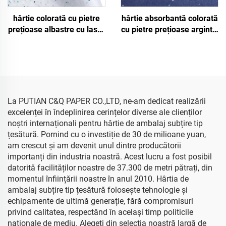
hârtie colorată cu pietre
hârtie absorbantă colorată
prețioase albastre cu laser
cu pietre prețioase argintii,
alb, 17gsm, 500 * 700mm,
albastru închis, 17 g/m²,
ambalaj decorativ, hârtie
500 * 700 mm, vânzare
absorbantă colorată de
en-gros, ambalaj floral,
înaltă calitate
hârtie absorbantă ieftină
La PUTIAN C&Q PAPER CO.,LTD, ne-am dedicat realizării
excelenței în îndeplinirea cerințelor diverse ale clienților
noștri internaționali pentru hârtie de ambalaj subțire tip
țesătură. Pornind cu o investiție de 30 de milioane yuan,
am crescut și am devenit unul dintre producătorii
importanți din industria noastră. Acest lucru a fost posibil
datorită facilităților noastre de 37.300 de metri pătrați, din
momentul înființării noastre în anul 2010. Hârtia de
ambalaj subțire tip țesătură folosește tehnologie și
echipamente de ultimă generație, fără compromisuri
privind calitatea, respectând în același timp politicile
naționale de mediu. Alegeți din selecția noastră largă de