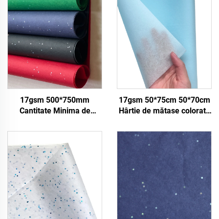
17gsm 500*750mm
17gsm 50*75cm 50*70cm
Cantitate Minima de
Hârtie de mătase colorată
Comanda 2500 de foi
Produsă în fabrică Livrare
Fabrica de Hartie de
în vrac Hârtie pentru
Ambalaj Colorata pentru
ambalaj Hârtie de mătase
Cadouri Alimentare si
pentru pietre prețioase
Suveniruri Calitate
Ridicata