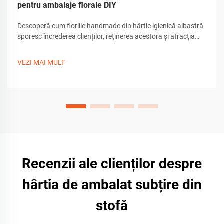
pentru ambalaje florale DIY
Descoperă cum floriile handmade din hârtie igienică albastră
sporesc încrederea clienților, reținerea acestora și atracția
unboxing-ului. Află sfaturi de realizare, unelte și personalizare
pentru ambalaje premium de cadouri. Descarcă ghidul acum.
VEZI MAI MULT
Recenzii ale clienților despre
hârtia de ambalat subțire din
stofă