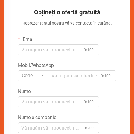
Obțineți o ofertă gratuită
Reprezentantul nostru vă va contacta în curând.
Email
0/100
Mobil/WhatsApp
Code
0/100
Nume
0/100
Numele companiei
0/200