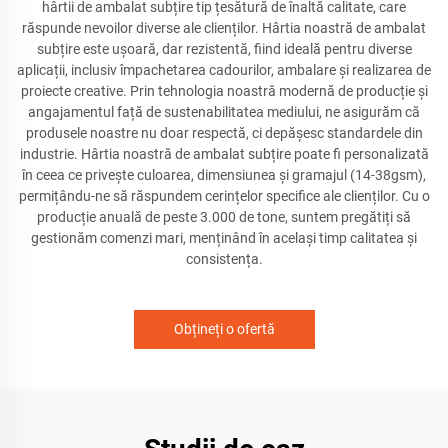
hârtii de ambalat subțire tip țesătură de înaltă calitate, care
răspunde nevoilor diverse ale clienților. Hârtia noastră de ambalat
subțire este ușoară, dar rezistentă, fiind ideală pentru diverse
aplicații, inclusiv împachetarea cadourilor, ambalare și realizarea de
proiecte creative. Prin tehnologia noastră modernă de producție și
angajamentul față de sustenabilitatea mediului, ne asigurăm că
produsele noastre nu doar respectă, ci depășesc standardele din
industrie. Hârtia noastră de ambalat subțire poate fi personalizată
în ceea ce privește culoarea, dimensiunea și gramajul (14-38gsm),
permițându-ne să răspundem cerințelor specifice ale clienților. Cu o
producție anuală de peste 3.000 de tone, suntem pregătiți să
gestionăm comenzi mari, menținând în același timp calitatea și
consistența.
Obțineți o ofertă