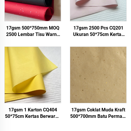
17gsm 500*750mm MOQ
17gsm 2500 Pcs CQ201
2500 Lembar Tisu Warna
Ukuran 50*75cm Kertas
Berkualitas Tinggi untuk
Tisu Berwarna Produksi
Kemasan Hadiah
Pabrik Langsung untuk
Makanan, Grosir Pabrik
Buah Makanan Pakaian
Kertas Pembungkus
Kaos Sepatu Kemasan
17gsm 1 Karton CQ404
17gsm Coklat Muda Kraft
50*75cm Kertas Berwarna
500*700mm Batu Permata
Pabrik Grosir untuk
Perak Kertas Tisu Grosir
Hadiah Bunga Kemasan
Kemasan Bunga Murah