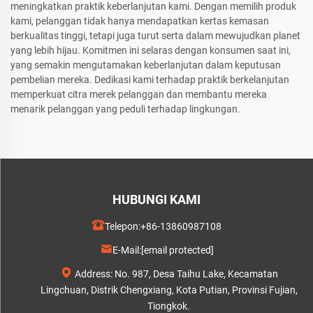
meningkatkan praktik keberlanjutan kami. Dengan memilih produk
kami, pelanggan tidak hanya mendapatkan kertas kemasan
berkualitas tinggi, tetapi juga turut serta dalam mewujudkan planet
yang lebih hijau. Komitmen ini selaras dengan konsumen saat ini,
yang semakin mengutamakan keberlanjutan dalam keputusan
pembelian mereka. Dedikasi kami terhadap praktik berkelanjutan
memperkuat citra merek pelanggan dan membantu mereka
menarik pelanggan yang peduli terhadap lingkungan.
HUBUNGI KAMI
Telepon:
+86-13860987108
E-Mail:
[email protected]
Address: No. 987, Desa Taihu Lake, Kecamatan
Lingchuan, Distrik Chengxiang, Kota Putian, Provinsi Fujian,
Tiongkok.