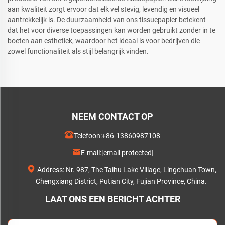
aan kwaliteit zorgt ervoor dat elk vel stevig, levendig en visueel
aantrekkelijk is. De duurzaamheid van ons tissuepapier betekent
dat het voor diverse toepassingen kan worden gebruikt zonder in te
boeten aan esthetiek, waardoor het ideaal is voor bedrijven die
zowel functionaliteit als stijl belangrijk vinden.
NEEM CONTACT OP
Telefoon:
+86-13860987108
E-mail:
[email protected]
Address: Nr. 987, The Taihu Lake Village, Lingchuan Town,
Chengxiang District, Putian City, Fujian Province, China.
LAAT ONS EEN BERICHT ACHTER