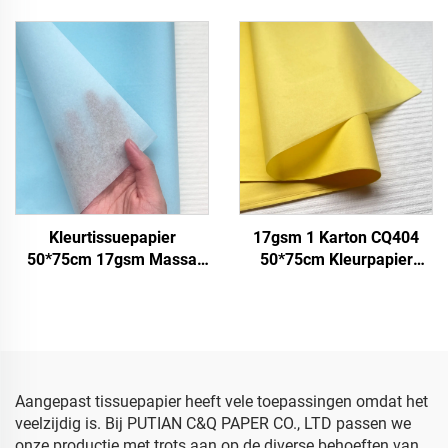
Fabriek Groothandel
Fabriek Groothandel
Papier voor Verpakking
Cadeau Bloem
Bloemstukken Verpakking
Gekleurd Tissuepapier
Kleurtissuepapier
17gsm 1 Karton CQ404
50*75cm 17gsm Massa
50*75cm Kleurpapier
Papier Fabriek Directe
Fabriek groothandel
Verpakking Voedsel Fruit
Geschenk Bloemen
appel Tomaat Druif
Bloemkleding Verpakking
Verpakkingspapier Tissue
Gekleurd tissuepapier
Aangepast tissuepapier heeft vele toepassingen omdat het
veelzijdig is. Bij PUTIAN C&Q PAPER CO., LTD passen we
onze productie met trots aan op de diverse behoeften van