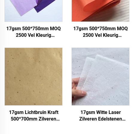
17gsm 500*750mm MOQ
17gsm 500*750mm MOQ
2500 Vel Kleurig
2500 Vel Kleurig
Tissuepapier Fabriek
Tissuepapier Fabriek
Groothandel Hoekwaliteit
Groothandel Hoekwaliteit
Voedsel Geschenk
Voedsel Geschenk
Verpakking
Verpakking
Verpakkingspapier
Verpakkingspapier
17gsm Lichtbruin Kraft
17gsm Witte Laser
500*700mm Zilveren
Zilveren Edelstenen
Edelstenen Sjabloenpapier
500*700mm Gekleurd
Groothandel
Papier Fabriek