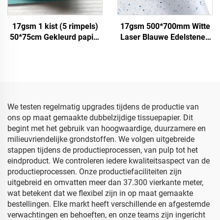
17gsm 1 kist (5 rimpels)
17gsm 500*700mm Witte
50*75cm Gekleurd papier
Laser Blauwe Edelstenen
Fabriek Groothandel
Gekleurd Papier Decoratie
Cadeau Bloem
Verpakking Hoogwaardig
Bloemstukken Verpakking
Gekleurd Sjabloenpapier
Gekleurd Tissuepapier
We testen regelmatig upgrades tijdens de productie van
ons op maat gemaakte dubbelzijdige tissuepapier. Dit
begint met het gebruik van hoogwaardige, duurzamere en
milieuvriendelijke grondstoffen. We volgen uitgebreide
stappen tijdens de productieprocessen, van pulp tot het
eindproduct. We controleren iedere kwaliteitsaspect van de
productieprocessen. Onze productiefaciliteiten zijn
uitgebreid en omvatten meer dan 37.300 vierkante meter,
wat betekent dat we flexibel zijn in op maat gemaakte
bestellingen. Elke markt heeft verschillende en afgestemde
verwachtingen en behoeften, en onze teams zijn ingericht