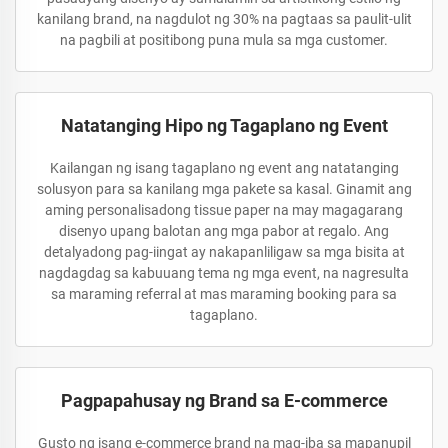
kanilang brand, na nagdulot ng 30% na pagtaas sa paulit-ulit
na pagbili at positibong puna mula sa mga customer.
Natatanging Hipo ng Tagaplano ng Event
Kailangan ng isang tagaplano ng event ang natatanging
solusyon para sa kanilang mga pakete sa kasal. Ginamit ang
aming personalisadong tissue paper na may magagarang
disenyo upang balotan ang mga pabor at regalo. Ang
detalyadong pag-iingat ay nakapanliligaw sa mga bisita at
nagdagdag sa kabuuang tema ng mga event, na nagresulta
sa maraming referral at mas maraming booking para sa
tagaplano.
Pagpapahusay ng Brand sa E-commerce
Gusto ng isang e-commerce brand na mag-iba sa mapanupil