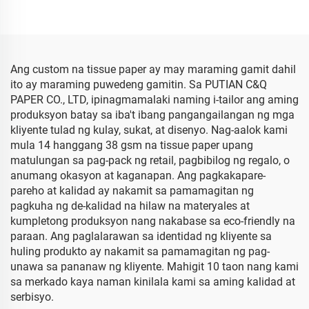
Pag-pack ng Pagkain na
Regalo Prutas Prutas ng
Prutas na Mansanas
Bulaklak na
Kamatis Ubas na Papel
Pakikipagtalastasan ng
Tisyu
May Kulay na Tissue
Paper
Ang custom na tissue paper ay may maraming gamit dahil
ito ay maraming puwedeng gamitin. Sa PUTIAN C&Q
PAPER CO., LTD, ipinagmamalaki naming i-tailor ang aming
produksyon batay sa iba't ibang pangangailangan ng mga
kliyente tulad ng kulay, sukat, at disenyo. Nag-aalok kami
mula 14 hanggang 38 gsm na tissue paper upang
matulungan sa pag-pack ng retail, pagbibilog ng regalo, o
anumang okasyon at kaganapan. Ang pagkakapare-
pareho at kalidad ay nakamit sa pamamagitan ng
pagkuha ng de-kalidad na hilaw na materyales at
kumpletong produksyon nang nakabase sa eco-friendly na
paraan. Ang paglalarawan sa identidad ng kliyente sa
huling produkto ay nakamit sa pamamagitan ng pag-
unawa sa pananaw ng kliyente. Mahigit 10 taon nang kami
sa merkado kaya naman kinilala kami sa aming kalidad at
serbisyo.