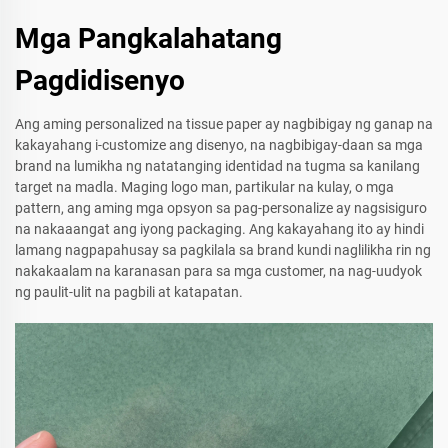
Mga Pangkalahatang
Pagdidisenyo
Ang aming personalized na tissue paper ay nagbibigay ng ganap na
kakayahang i-customize ang disenyo, na nagbibigay-daan sa mga
brand na lumikha ng natatanging identidad na tugma sa kanilang
target na madla. Maging logo man, partikular na kulay, o mga
pattern, ang aming mga opsyon sa pag-personalize ay nagsisiguro
na nakaaangat ang iyong packaging. Ang kakayahang ito ay hindi
lamang nagpapahusay sa pagkilala sa brand kundi naglilikha rin ng
nakakaalam na karanasan para sa mga customer, na nag-uudyok
ng paulit-ulit na pagbili at katapatan.