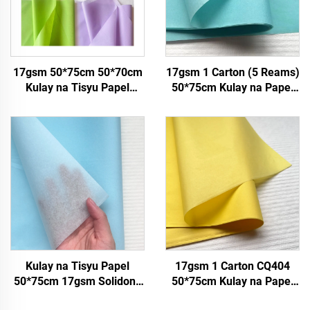
17gsm 50*75cm 50*70cm
17gsm 1 Carton (5 Reams)
Kulay na Tisyu Papel
50*75cm Kulay na Papel
Pabrika Nagbabala ng
Pabrika Nagbabala ng
Papel para sa Packaging
Regalo na Bulaklak Floral
Wrapping Packaging Kulay
na Tisyu Papel
Kulay na Tisyu Papel
17gsm 1 Carton CQ404
50*75cm 17gsm Solidong
50*75cm Kulay na Papel
Papel Pabrika Direktang
Pabrika ng Whole Sale