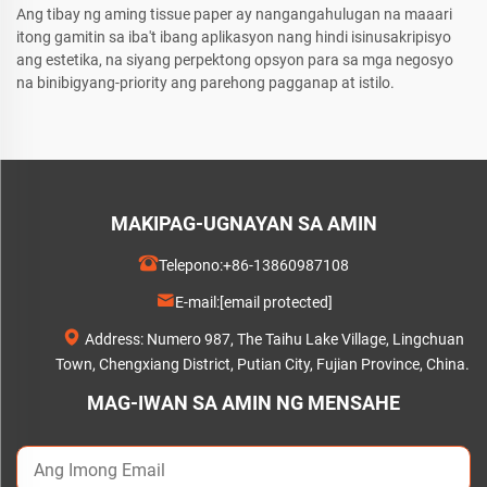
Ang tibay ng aming tissue paper ay nangangahulugan na maaari
itong gamitin sa iba't ibang aplikasyon nang hindi isinusakripisyo
ang estetika, na siyang perpektong opsyon para sa mga negosyo
na binibigyang-priority ang parehong pagganap at istilo.
MAKIPAG-UGNAYAN SA AMIN
Telepono:
+86-13860987108
E-mail:
[email protected]
Address: Numero 987, The Taihu Lake Village, Lingchuan
Town, Chengxiang District, Putian City, Fujian Province, China.
MAG-IWAN SA AMIN NG MENSAHE