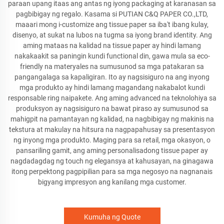
paraan upang itaas ang antas ng iyong packaging at karanasan sa
pagbibigay ng regalo. Kasama si PUTIAN C&Q PAPER CO.,LTD,
maaari mong i-customize ang tissue paper sa iba't ibang kulay,
disenyo, at sukat na lubos na tugma sa iyong brand identity. Ang
aming mataas na kalidad na tissue paper ay hindi lamang
nakakaakit sa paningin kundi functional din, gawa mula sa eco-
friendly na materyales na sumusunod sa mga patakaran sa
pangangalaga sa kapaligiran. Ito ay nagsisiguro na ang inyong
mga produkto ay hindi lamang magandang nakabalot kundi
responsable ring naipakete. Ang aming advanced na teknolohiya sa
produksyon ay nagsisiguro na bawat piraso ay sumusunod sa
mahigpit na pamantayan ng kalidad, na nagbibigay ng makinis na
tekstura at makulay na hitsura na nagpapahusay sa presentasyon
ng inyong mga produkto. Maging para sa retail, mga okasyon, o
pansariling gamit, ang aming personalisadong tissue paper ay
nagdadagdag ng touch ng elegansya at kahusayan, na ginagawa
itong perpektong pagpipilian para sa mga negosyo na nagnanais
bigyang impresyon ang kanilang mga customer.
Kumuha ng Quote