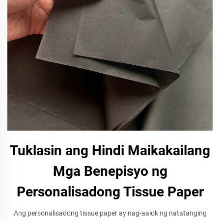
Tuklasin ang Hindi Maikakailang
Mga Benepisyo ng
Personalisadong Tissue Paper
Ang personalisadong tissue paper ay nag-aalok ng natatanging