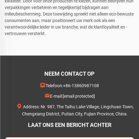
kwaliteit. Door voor onze producten te kiezen, kunnen bedrijven hun
verpakkingen verbeteren en tegelijkertijd bijdragen aan
milieubescherming. Deze toewijding spreekt niet alleen eco-bewuste
consumenten aan, maar positioneert uw merk ook als een
verantwoordelijke leider in uw branche, wat de klantloyaliteit en -
vertrouwen versterkt.
NEEM CONTACT OP
Telefoon:
+86-13860987108
E-mail:
[email protected]
Address: Nr. 987, The Taihu Lake Village, Lingchuan Town,
Chengxiang District, Putian City, Fujian Province, China.
LAAT ONS EEN BERICHT ACHTER