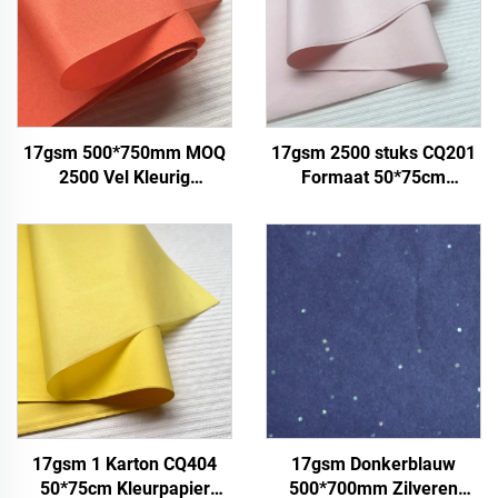
17gsm 500*750mm MOQ
17gsm 2500 stuks CQ201
2500 Vel Kleurig
Formaat 50*75cm
Tissuepapier Fabriek
Kleurpapier Tissue Solide
Groothandel Hoekwaliteit
Fabriek direct Voedsel
Voedsel Geschenk
Fruit Kleding T-shirt
Verpakking
Schoenen
Verpakkingspapier
Verpakkingspapier
17gsm 1 Karton CQ404
17gsm Donkerblauw
50*75cm Kleurpapier
500*700mm Zilveren