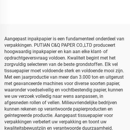
Fabriek groothandel
Edelstenen Gekleurd
Geschenk Bloemen
Papier Sjabloenpapier
Bloemkleding Verpakking
Groothandel
Gekleurd tissuepapier
Bloemmotieven
Verpakking Goedkoop
Sjabloenpapier
Aangepast inpakpapier is een fundamenteel onderdeel van
verpakkingen. PUTIAN C&Q PAPER CO.,LTD produceert
hoogwaardig inpakpapier en kan aan elke klant- of
opdrachtgeversvraag voldoen. Kwaliteit begint met het
zorgvuldig selecteren van de beste grondstoffen. Elk vel
tissuepapier moet voldoende sterk en voldoende mooi zijn.
Met een jaarproductie van meer dan 3.000 ton en uitgerust
met geavanceerde machines voor diverse soorten papier,
waaronder voedselveilig en vochtbestendig papier, kunnen
we uw verzoek volledig naar wens aanpassen, in
afgesneden rollen of vellen. Milieuvriendelijke bedrijven
kunnen rekenen op verantwoorde papierproducten en
geïntegreerde productie. Aangepast tissuepapier voor
verpakkingen verbetert uw verpakking en toont uw
kwaliteitsbewustzijn en verantwoorde duurzaamheid.