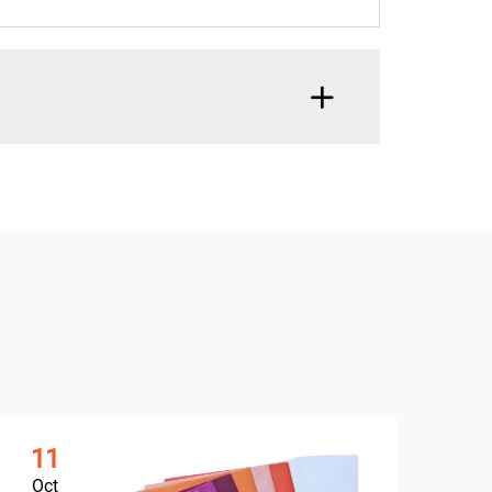
11
1
Oct
Oc