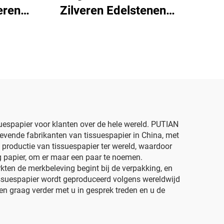
eren
Zilveren Edelstenen
500*700mm Gekleurd
r
Papier Fabriek
Groothandel Verpakking
n
Hoogwaardig Gekleurd
koop
Sjabloenpapier
r
espapier voor klanten over de hele wereld. PUTIAN
gevende fabrikanten van tissuespapier in China, met
 productie van tissuespapier ter wereld, waardoor
g papier, om er maar een paar te noemen.
ten de merkbeleving begint bij de verpakking, en
issuespapier wordt geproduceerd volgens wereldwijd
n graag verder met u in gesprek treden en u de