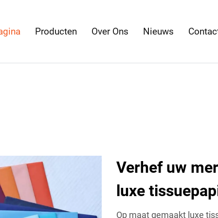
agina
Producten
Over Ons
Nieuws
Contac
Verhef uw me
luxe tissuepap
Op maat gemaakt luxe tiss