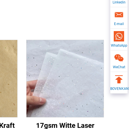
Linkedin
E-mail
WhatsApp
WeChat
BOVENKAN
Kraft
17gsm Witte Laser