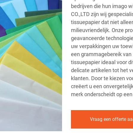
bedrijven die hun imago w
CO.,LTD zijn wij gespecial
tissuepapier dat niet allee
milieuvriendelijk. Onze p
geavanceerde technologie 
uw verpakkingen uw toewi
een grammagebereik van 1
tissuepapier ideaal voor 
delicate artikelen tot het
klanten. Door te kiezen v
creëert u een onvergetelij
merk onderscheidt op een
Vraag een offerte a