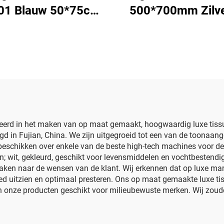
01 Blauw 50*75cm
500*700mm Zilv
eurpapier Tissue
Edelstenen
olide Maatwerk
Sjabloenpapie
ierfabriek direct
Groothandel
el Fruit Kleding T-
Bloemmotieve
shirt Schoenen
Verpakking Goed
Verpakken
Sjabloenpapie
eerd in het maken van op maat gemaakt, hoogwaardig luxe tissu
d in Fujian, China. We zijn uitgegroeid tot een van de toonaan
beschikken over enkele van de beste high-tech machines voor de
; wit, gekleurd, geschikt voor levensmiddelen en vochtbestendi
en naar de wensen van de klant. Wij erkennen dat op luxe mark
ed uitzien en optimaal presteren. Ons op maat gemaakte luxe t
 onze producten geschikt voor milieubewuste merken. Wij zoude