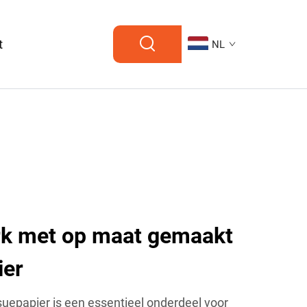
t
NL
rk met op maat gemaakt
ier
uepapier is een essentieel onderdeel voor