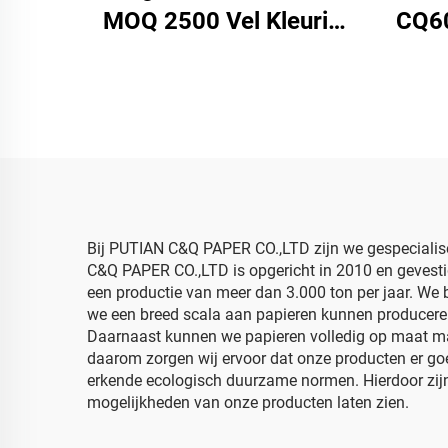
MOQ 2500 Vel Kleurig
CQ6
Tissuepapier Fabriek
Kl
Groothandel
S
Hoekwaliteit Voedsel
Pap
Geschenk Verpakking
Voeds
Verpakkingspapier
Bij PUTIAN C&Q PAPER CO.,LTD zijn we gespecialis
C&Q PAPER CO.,LTD is opgericht in 2010 en gevestig
een productie van meer dan 3.000 ton per jaar. We 
we een breed scala aan papieren kunnen produceren
Daarnaast kunnen we papieren volledig op maat mak
daarom zorgen wij ervoor dat onze producten er go
erkende ecologisch duurzame normen. Hierdoor zijn
mogelijkheden van onze producten laten zien.