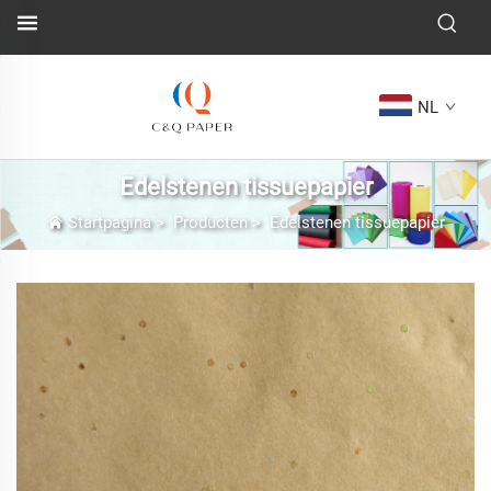
NL
Edelstenen tissuepapier
Startpagina
>
Producten
>
Edelstenen tissuepapier