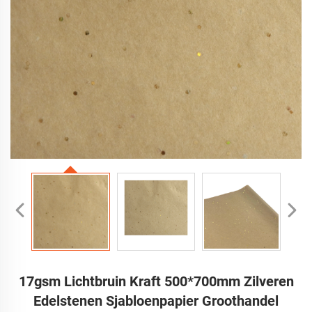
17gsm Lichtbruin Kraft 500*700mm Zilveren
Edelstenen Sjabloenpapier Groothandel