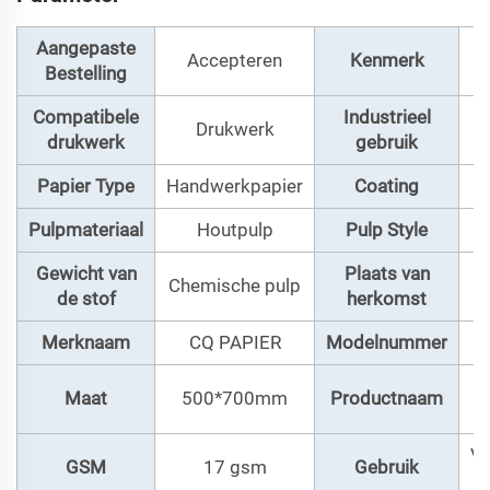
Aangepaste
Accepteren
Kenmerk
Bestelling
Compatibele
Industrieel
Drukwerk
C
drukwerk
gebruik
Papier Type
Handwerkpapier
Coating
Pulpmateriaal
Houtpulp
Pulp Style
Gewicht van
Plaats van
Chemische pulp
de stof
herkomst
Merknaam
CQ PAPIER
Modelnummer
Maat
500*700mm
Productnaam
Ve
GSM
17 gsm
Gebruik