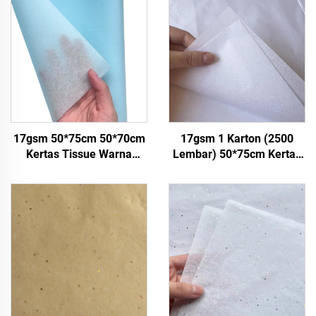
17gsm 50*75cm 50*70cm
17gsm 1 Karton (2500
Kertas Tissue Warna
Lembar) 50*75cm Kertas
Pabrik Grosir Kertas untuk
Tisu Putih untuk Hadiah
Packaging Kertas Tissue
Bunga Pakaian Sepatu
Batu Permata
Kemasan Berwarna Kertas
Tisu Putih