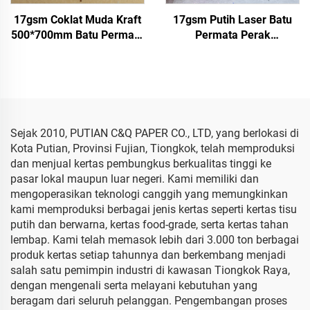
17gsm Coklat Muda Kraft
17gsm Putih Laser Batu
500*700mm Batu Permata
Permata Perak
Perak Kertas Tisu Grosir
500*700mm Kertas Warna
Kemasan Bunga Murah
Pabrik Grosir Kertas Tisu
Kertas Tisu
Berkualitas Tinggi
Berwarna
Sejak 2010, PUTIAN C&Q PAPER CO., LTD, yang berlokasi di
Kota Putian, Provinsi Fujian, Tiongkok, telah memproduksi
dan menjual kertas pembungkus berkualitas tinggi ke
pasar lokal maupun luar negeri. Kami memiliki dan
mengoperasikan teknologi canggih yang memungkinkan
kami memproduksi berbagai jenis kertas seperti kertas tisu
putih dan berwarna, kertas food-grade, serta kertas tahan
lembap. Kami telah memasok lebih dari 3.000 ton berbagai
produk kertas setiap tahunnya dan berkembang menjadi
salah satu pemimpin industri di kawasan Tiongkok Raya,
dengan mengenali serta melayani kebutuhan yang
beragam dari seluruh pelanggan. Pengembangan proses