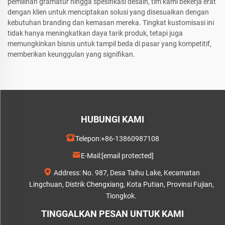
pemilihan gramatur hingga spesifikasi desain, tim kami bekerja erat
dengan klien untuk menciptakan solusi yang disesuaikan dengan
kebutuhan branding dan kemasan mereka. Tingkat kustomisasi ini
tidak hanya meningkatkan daya tarik produk, tetapi juga
memungkinkan bisnis untuk tampil beda di pasar yang kompetitif,
memberikan keunggulan yang signifikan.
HUBUNGI KAMI
Telepon:
+86-13860987108
E-Mail:
[email protected]
Address: No. 987, Desa Taihu Lake, Kecamatan
Lingchuan, Distrik Chengxiang, Kota Putian, Provinsi Fujian,
Tiongkok.
TINGGALKAN PESAN UNTUK KAMI