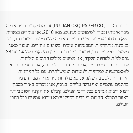
נעליים נייר עטיפה
זול
בחברת PUTIAN C&Q PAPER CO., LTD, אנו מתמקדים בנייר אריזה
מבד איכותי ובטוח לשימושים מגוונים. מאז 2010, אנו עומדים בציפיות
הלקוחות תוך עמידה בציפיות. נייר האריזה שלנו מיוצר במגוון רחב, כולו
במכונות מתקדמות, המבטיחות איכות וביצועים אחידים. המגוון שאנו
מציעים כולל נייר לבן, צבעוני ונייר בדרגת מזון במשקלים של 14 עד 38
גרם למ"ר. לנוחיות הלקוח, אנו מציעים גלילים חתוכים וגיליונות
שטוחים. כדי לייצר נייר אריזה מבד בטוח לסביבה, אנו פועלים בהתאם
לאסטרטגיות, למדיניות ולמטרות הממשלתיות. עם כל המדיניות
הידידותית לסביבה שלנו, אנו גאים להיות נייר אריזה מבד העומד
בתקנים עולמיים ואף עולה עליהם. בנוסף, אנו מוכרים באזור כספקי
ייצוא וייבוא אמינים בכל רחבי העולם. קיבלנו את הקונה הטוב ביותר
באזור הממלא הזמנות ומוכרים כספקי ייצוא וייבוא אמינים בכל רחבי
העולם.