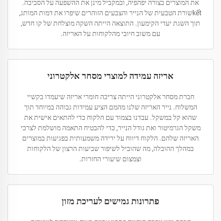
את המוצרים בצורה יפהפיה, ובמקביל מינן את ההשפעה על הסביבה.
kếtשורת הטבעית של הנייר והצבעים הזוהרים שיפרו את דמות המותג,
תוך השגת יעדי הקימעון. התוצאה הייתה השקה מוצלחת של קו חדש,
עם משוב חיובי מהלקוחות על האריזה.
אריזה עמידה למוצרי מסחר אלקטרוני
חברת מסחר אלקטרוני הייתה צריכה חומרי אריזה שיעמדו בקשיי
המשלוח. נייר האריזה שלנו מהמם הציע עמידות גבוהה במיוחד תוך
שהוא קל במשקל. עבדנו בצמוד עם הלקוח כדי להתאים אישית את
משקל הגרמיטור ואת גודל הנייר, כדי להבטיח התאמה מושלמת לצרכי
האריזה שלהם. הלקוח דיווח על ירידה משמעותית בפגיעות במוצרים
במהלך ההובלה, מה שהוביל לשיפור שביעות הרצון של הלקוחות
וצמצום שיעורי החזרות.
פתרונות גמישים לעריכת מזון