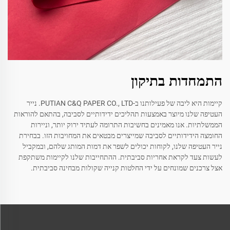
התמחדות בתיקון
קיימות היא ליבה של פעילותנו ב-PUTIAN C&Q PAPER CO., LTD. נייר
העטיפה שלנו מיוצר באמצעות תהליכים ידידותיים לסביבה, בהתאם להוראות
הממשלתיות. אנו מאמינים בחשיבות התרומה לעתיד ירוק יותר, וניירות
החומצה הידידותיים לסביבה שמייצרים מבטאים את המחויבות הזו. בבחירת
נייר העטיפה שלנו, לקוחות יכולים לשפר את דמות המותג שלהם, ובמקביל
לעשות צעד לקראת אחריות סביבתית. ההתחייבות שלנו לקיימות משתקפת
אצל צרכנים שמונחים על ידי החלטות קנייה שקולות מבחינה סביבתית.