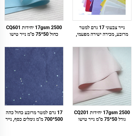
נייר צבעוני 17 גרם למטר
17gsm 2500 יחידות CQ601
מרובע, מכירה ישירה מפעמי,
כחול 50*75 ס"מ נייר טישו
נייר עטיפה מותאם אישית
צבעוני מותקן, נייר מותאם
לצבעים, נעליים, מתנות, פרחים,
אישית, מפעל ישיר למזון פירות
נייר טישו
בגדים טייץ'irts נעליים עטיפה
17gsm 2500 יחידות CQ201
17 גרם למטר מרובע כחול כהה
גודל 50*75 ס"מ נייר טישו
500*700 מ"מ גימלים כסף, נייר
צבעוני מפעל ישיר אריזת מזון
צבעוני, נייר טישו Wholeale,
פירות בגדים חולצות טישרט
עטיפת פרחים, אריזה, נייר טישו