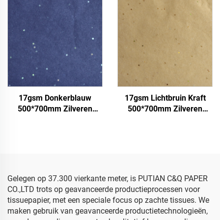
Verpakkingspapier Tissue
Fruit Kleding T-shirt
edelstenen
Schoenen
Verpakkingspapier
17gsm Donkerblauw
17gsm Lichtbruin Kraft
500*700mm Zilveren
500*700mm Zilveren
Edelstenen Gekleurd
Edelstenen Sjabloenpapier
Papier Sjabloenpapier
Groothandel
Groothandel
Bloemmotieven
Bloemmotieven
Verpakking Goedkoop
Verpakking Goedkoop
Sjabloenpapier
Sjabloenpapier
Gelegen op 37.300 vierkante meter, is PUTIAN C&Q PAPER
CO.,LTD trots op geavanceerde productieprocessen voor
tissuepapier, met een speciale focus op zachte tissues. We
maken gebruik van geavanceerde productietechnologieën,