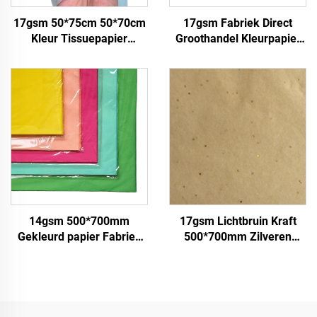
17gsm 50*75cm 50*70cm
17gsm Fabriek Direct
Kleur Tissuepapier
Groothandel Kleurpapier
Fabriek Groothandel
Aanpasbare Verpakking
Papier voor Verpakking
Verpakkingspapier voor
Verpakkingspapier Tissue
Kleding Schoenen
edelstenen
Geschenken Bloem
Tissuepapier
14gsm 500*700mm
17gsm Lichtbruin Kraft
Gekleurd papier Fabriek
500*700mm Zilveren
groothandel Hoogwaardig
Edelstenen Sjabloenpapier
Geschenk Bloemen
Groothandel
Bloemkleding Schoenen
Bloemmotieven
Verpakking voor Voedsel
Verpakking Goedkoop
Fruit
Sjabloenpapier