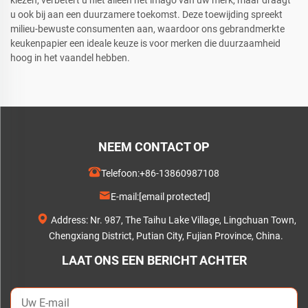
kiezen, verbetert u niet alleen het imago van uw merk, maar draagt
u ook bij aan een duurzamere toekomst. Deze toewijding spreekt
milieu-bewuste consumenten aan, waardoor ons gebrandmerkte
keukenpapier een ideale keuze is voor merken die duurzaamheid
hoog in het vaandel hebben.
NEEM CONTACT OP
Telefoon:
+86-13860987108
E-mail:
[email protected]
Address: Nr. 987, The Taihu Lake Village, Lingchuan Town,
Chengxiang District, Putian City, Fujian Province, China.
LAAT ONS EEN BERICHT ACHTER