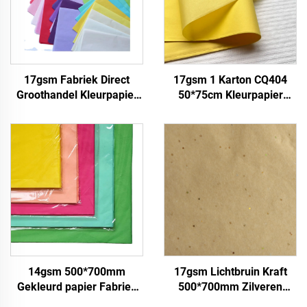
17gsm Fabriek Direct
17gsm 1 Karton CQ404
Groothandel Kleurpapier
50*75cm Kleurpapier
Aanpasbare Verpakking
Fabriek groothandel
Verpakkingspapier voor
Geschenk Bloemen
Kleding Schoenen
Bloemkleding Verpakking
Geschenken Bloem
Gekleurd tissuepapier
Tissuepapier
14gsm 500*700mm
17gsm Lichtbruin Kraft
Gekleurd papier Fabriek
500*700mm Zilveren
groothandel Hoogwaardig
Edelstenen Sjabloenpapier