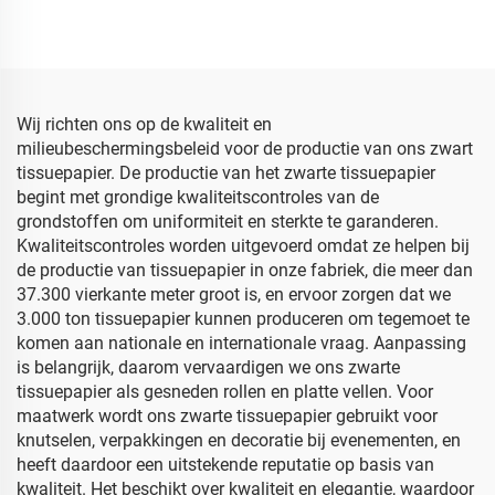
Geschenk Bloemen
Groothandel
Bloemkleding Schoenen
Bloemmotieven
Verpakking voor Voedsel
Verpakking Goedkoop
Fruit
Sjabloenpapier
Wij richten ons op de kwaliteit en
milieubeschermingsbeleid voor de productie van ons zwart
tissuepapier. De productie van het zwarte tissuepapier
begint met grondige kwaliteitscontroles van de
grondstoffen om uniformiteit en sterkte te garanderen.
Kwaliteitscontroles worden uitgevoerd omdat ze helpen bij
de productie van tissuepapier in onze fabriek, die meer dan
37.300 vierkante meter groot is, en ervoor zorgen dat we
3.000 ton tissuepapier kunnen produceren om tegemoet te
komen aan nationale en internationale vraag. Aanpassing
is belangrijk, daarom vervaardigen we ons zwarte
tissuepapier als gesneden rollen en platte vellen. Voor
maatwerk wordt ons zwarte tissuepapier gebruikt voor
knutselen, verpakkingen en decoratie bij evenementen, en
heeft daardoor een uitstekende reputatie op basis van
kwaliteit. Het beschikt over kwaliteit en elegantie, waardoor