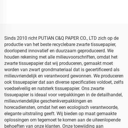
Edelstenen Gekleurd
500*700mm Gekleurd
Papier Sjabloenpapier
Papier Fabriek
Groothandel
Groothandel Verpakking
Bloemmotieven
Hoogwaardig Gekleurd
Verpakking Goedkoop
Sjabloenpapier
Sjabloenpapier
Sinds 2010 richt PUTIAN C&Q PAPER CO., LTD zich op de
productie van het beste recyclebare zwarte tissuepapier,
doorlopend innovatief en duurzaam geproduceerd. We
houden rekening met alle milieuvoorschriften, omdat het
zwarte tissuepapier dat wij produceren, gemaakt moet
worden van zwart grondmateriaal dat is gecertificeerd als
milieuvriendelijk en verantwoord gewonnen. We produceren
ook tissuepapier dat aan diverse specificaties voldoet, zelfs
voedselveilig en natsterk tissuepapier. Ons zwarte
tissuepapier is ideaal voor verpakkingen in de detailhandel,
milieuvriendelijke geschenkverpakkingen en
horecadiensten, omdat het een ecologisch verantwoorde,
elegante uitstraling geeft. Wij bieden op maat gemaakte
oplossingen om tegemoet te komen aan de uiteenlopende
behoeften van onze klanten. Onze toewijding aan