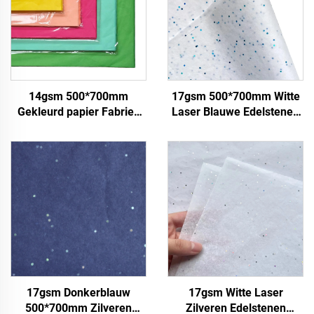
14gsm 500*700mm
17gsm 500*700mm Witte
Gekleurd papier Fabriek
Laser Blauwe Edelstenen
groothandel Hoogwaardig
Gekleurd Papier Decoratie
Geschenk Bloemen
Verpakking Hoogwaardig
Bloemkleding Schoenen
Gekleurd Sjabloenpapier
Verpakking voor Voedsel
Fruit
17gsm Donkerblauw
17gsm Witte Laser
500*700mm Zilveren
Zilveren Edelstenen