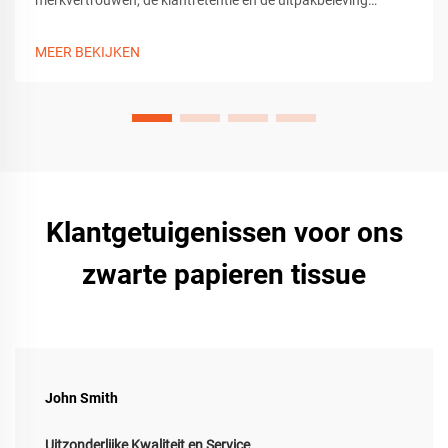
merkvertrouwen, de klantretentie en de uitpakbeleving
verbeteren. Leer tips, gereedschappen en
aanpassingsmogelijkheden voor premium
MEER BEKIJKEN
geschenkverpakkingen. Download de gids nu.
Klantgetuigenissen voor ons
zwarte papieren tissue
John Smith
Uitzonderlijke Kwaliteit en Service