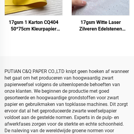
17gsm 1 Karton CQ404
17gsm Witte Laser
50*75cm Kleurpapier
Zilveren Edelstenen
Fabriek groothandel
500*700mm Gekleurd
Geschenk Bloemen
Papier Fabriek
Bloemkleding Verpakking
Groothandel Verpakking
Gekleurd tissuepapier
Hoogwaardig Gekleurd
Sjabloenpapier
PUTIAN C&Q PAPER CO.,LTD knipt geen hoeken af wanneer
het gaat om het produceren van hoogwaardig zwart
papierweefsel volgens de uiteenlopende behoeften van
onze klanten. We beginnen de productie met goed
gesorteerde en hoogwaardige grondstoffen voor zwart
papier en gebruikmaken van topklasse machines. Dit zorgt
ervoor dat al het geproduceerde zwarte weefselpapier
voldoet aan de gestelde normen. Experts in de pulp- en
afwerkfases zorgen voor de sterkte en echte schoonheid.
De naleving van de wereldwijde groene normen voor