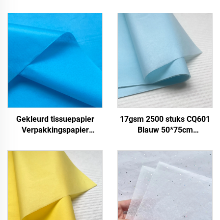
Gekleurd tissuepapier
17gsm 2500 stuks CQ601
Verpakkingspapier
Blauw 50*75cm
Geschenkpapier voor
Kleurpapier Tissue Solide
17gsm
Maatwerk Papierfabriek
direct Voedsel Fruit
Kleding T-shirt Schoenen
Verpakken