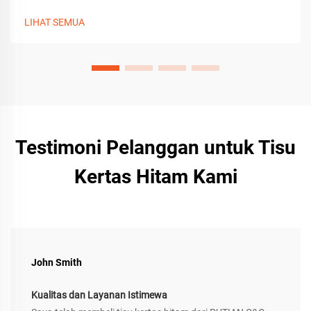
daya tarik pembukaan kemasan. Pelajari tips membuat
kerajinan, alat, dan penyesuaian untuk kemasan hadiah
LIHAT SEMUA
premium. Dapatkan panduannya sekarang.
Testimoni Pelanggan untuk Tisu
Kertas Hitam Kami
John Smith
Kualitas dan Layanan Istimewa