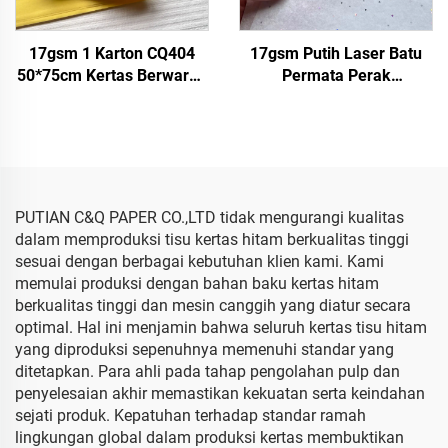
17gsm 1 Karton CQ404
17gsm Putih Laser Batu
50*75cm Kertas Berwarna
Permata Perak
Pabrik Grosir untuk
500*700mm Kertas Warna
Hadiah Bunga Kemasan
Pabrik Grosir Kertas Tisu
Kertas Tisu Berwarna
Berkualitas Tinggi
Berwarna
PUTIAN C&Q PAPER CO.,LTD tidak mengurangi kualitas
dalam memproduksi tisu kertas hitam berkualitas tinggi
sesuai dengan berbagai kebutuhan klien kami. Kami
memulai produksi dengan bahan baku kertas hitam
berkualitas tinggi dan mesin canggih yang diatur secara
optimal. Hal ini menjamin bahwa seluruh kertas tisu hitam
yang diproduksi sepenuhnya memenuhi standar yang
ditetapkan. Para ahli pada tahap pengolahan pulp dan
penyelesaian akhir memastikan kekuatan serta keindahan
sejati produk. Kepatuhan terhadap standar ramah
lingkungan global dalam produksi kertas membuktikan