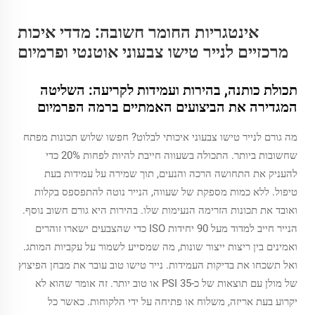
אינטגריות החומר חשובה: מדדי איכות
מרכזיים לנייר טישו צבעוני אוטנטי ופרמיום
תכולת כותנה, בהירות ועמידות לקריעה: השליטה
המגדירה את הביצועים האמתיים ברמה הפרמיום
מה גורם לנייר טישו צבעוני איכותי לבלוט? חפשו שלוש תכונות מפתח
שחשובות ביותר. התכולה בשעווה חייבת להיות לפחות 20% כדי
להעניק את התחושה הרכה והנעים, תוך שמירה על עמידות בעת
טיפול. ללא כמות מספקת של שעווה, הנייר נוטה להתפספס בקלות
ואובד את תכונות הזרימה הנעימות שלו. בהירות היא גורם חשוב נוסף.
הנייר חייב למדוד מעל 90 יחידות ISO כדי שהצבעים ישארו זוהרים
ואמינים בין ריצות ייצור שונות, מה שמסייע לשמור על עקביות המותג.
ואל תשכחו את בדיקות העמידות. נייר טישו טוב עובר את מבחן הפיצוץ
של מולן עם תוצאות של כ-35 PSI או טוב יותר. זה אומר שהוא לא
יקרוע בעת אריזה, משלוח או פתיחה על ידי הלקוחות. כאשר כל