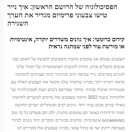
הפסיכולוגיה של הרושם הראשון: איך נייר
טישו צבעוני פרימיום מגדיר את הערך
השגירה
קידום כרומטי: איך גוונים משדרים יוקרה, אינטימיות
או מורשת עוד לפני שמתנה נראית
הצבעים שבהם אנו עוטפים מתנות משפיעים למעשה על האופן שבו
אנשים מקבלים אותן, הודות לתגובות האוטומטיות של המוח שלנו
לגוונים מסוימים. נייר עטיפה זהוב ובורגונדי כהה מעניקים להמתנה
מראה יוקרתי ויקר, מכיוון שהמוח שלנו מקשר את הצבעים האלה עם
אמנותיות ואיכות גבוהה. מחקר שפורסם ב'כתב העת לפסיכולוגיה של
הלקוחות' בשנת 2022 הראה שצבעים אלו גורמים למוצרים להראות
כאילו שווים סכום גבוה יותר. גוונים רכים ופשתליים יוצרים תחושה
חמה וידידותית כאשר הם עוטפים מתנות, ולכן הם פועלים כל כך טוב
בoccasions אינטימיות. מותגים מבוגרים ומוכרים יותר נוטים לבחור
בעטיפת ירקוק יער או כחול צבאי, מכיוון שצבעים אלו מזכירים לנו