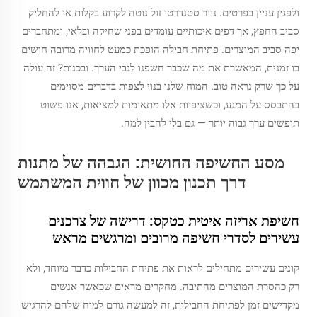
ולפגין עניין בפרטים. נייר סטנדרטי זול נוטה לקרוע בקלות או להחליק
סביב החפץ, אך דפים איכותיים עומדים בפני שחיקה ובלאי, ומתחברים
יפה סביב המוצרים. פתיחת חבילה הופכת כמעט לחוויה מרובה חושים
בו זמנית, המאשרת את מה שכבר חשפנו לגבי הערך. ובכנות? זה עולה
על כך שרק נראה טוב. המוח שלנו בנוי לצפות בדברים מסוימים
בהתבסס על המגע, וכשציפיות אלו מתאימות למציאות, אנו פשוט
תופשים ערך גבוה יותר — גם בלי להבין למה.
מסע החשיפה החושית: הגבהה של מתנות
דרך תכנון מכוון של חווית המשתמש
חשיפת אריזה איטית כטקס: דרישה של צרכנים
עשירים לסדרי חשיפה מרובים ומרגשים מראש
קונים עשירים מתחילים לראות את פתיחת החבילות כדבר מיוחד, ולא
רק כהסרת המוצרים מהתיבה. מחקרים מראים שכאשר אנשים
מקדישים זמן לפתיחת החבילות, זה למעשה גורם למוח שלהם להרגיש