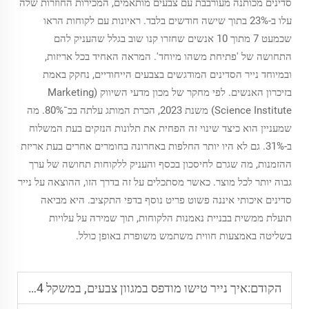
סדינים מכותנה מעורבבת עם צבעים מותאמים, המכירות החוזרות שלה
עלו ב-23% בתוך שישה חודשים בלבד. ראיונות עם לקוחות הראו
שכמעט 7 מתוך 10 אנשים שחזרו קנו שוב בגלל שהעניק להם
התחושה של 'פתיחת משהו מיוחד'. המראה האחיד בכל אריזות,
ובמיוחד נייר הסדינים המודגשים בצבעים הייחודיים, נחקק באמת
בזיכרון האנשים. לפי מחקר של מכון מדעי השיווק (Marketing
Science Institute) משנת 2023, הכרת המותג עלתה בכ־80%. מה
שמעניין הוא כיצד שינוי זה הפחית את תלונות הנזקים בעת המשלוח
ב-31%. גם לא היו יותר החלפות באחרונה בחומרים אחרים בעת אריזת
ההזמנות, מה שגרם לחיסכון בכסף והעניק ללקוחות תחושה של ערך
גבוה יותר לכל מוצר. כאשר מסתכלים על זה בדרך הזו, ההוצאה על נייר
סדינים איכותי איננה פשוט פריט נוסף בדפי התקציב. היא מביאה
תועלת ממשית בבניית נאמנות הלקוחות, תוך שמירה על עלויות
בשליטה באמצעות חווית משתמש משופרת באופן כולל.
הקודם:
איך נייר טישו מודפס במגוון צבעים, במשקל 14–40 גרם למטר רבוע, מתאים לגודלים שונים של מוצרים