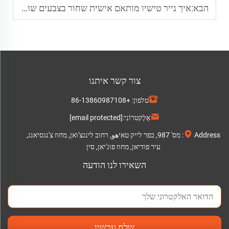
הבא:
איך נייר טישיו מותאם אישית שחור בצבעים שונים (14–40 גרם למטר רבוע) מתאים לגודלים שונים של אריזות יוקרתיות לבגדים
צור קשר איתנו
טלפון:
+86-13860987108
אֶלֶקטרוֹנִי:
[email protected]
Address: מס' 987, כפר לייק טאיهو, רחוב לינגצ'ואן, מחוז צ'נגסיאנג,
עיר פודיאן, מחוז פוג'יאן, סין
השאירו לנו הודעה
שלח עכשיו