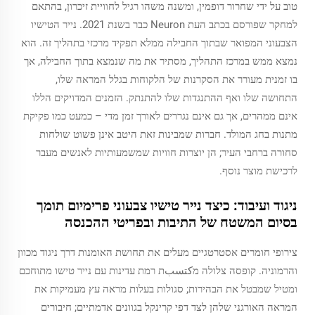
טוב על ידי שחרור דופמין, ומשנה משהו רגיל לחוויית זיכרון, בהתאם
למחקר שפורסם בכתב העת Neuron כבר בשנת 2021. נייר הטישיו
הצבעוני המפואר שבתוך החבילה ממלא תפקיד מרכזי בתהליך זה. הוא
נמצא ממש במרכז התהליך, מסתיר את מה שנמצא בתוך החבילה, אך
בו זמנית מעורר את הסקרנות של הלקוחות בגלל המראה שלו,
התחושה שלו ואף ההתנגדות שלו להתנתק. הזמנים המדויקים הללו
אינם ממהרים, אך גם אינם נגררים לאורך זמן מדי – כמעט כמו פקיקת
מתנות בחג המולד. חברות שמבינות זאת היטב אינן פשוט שולחות
סחורה ברחבי העיר; הן יוצרות חוויות שמשמעותיות לאנשים מעבר
לרכישת מוצר נוסף.
ניגוד ועיבוד: כיצד נייר טישיו צבעוני פרימיום תומך
בסיום המשטח של התיבות ובפריטי ההכנסה
צירופי חומרים אסטרטגיים מעלים את תחושת האומנות דרך ניגוד מכוון
והרמוניה. קופסה צלולה מكتسبת רמת עדינות עם נייר טישו מתוחכם
ומטיל שמבטל את הבהירות; סגולות בעלות מראה עץ מעמיקות את
המראה האורגני שלהן לצד דפי קרינקל בגוונים אדמתיים; חיבורים