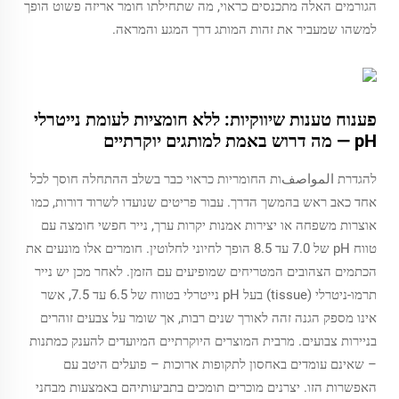
הגורמים האלה מתכנסים כראוי, מה שתחילתו חומר אריזה פשוט הופך
למשהו שמעביר את זהות המותג דרך המגע והמראה.
פענוח טענות שיווקיות: ללא חומציות לעומת נייטרלי
pH — מה דרוש באמת למותגים יוקרתיים
להגדרת المواصفות החומריות כראוי כבר בשלב ההתחלה חוסך לכל
אחד כאב ראש בהמשך הדרך. עבור פריטים שנועדו לשרוד דורות, כמו
אוצרות משפחה או יצירות אמנות יקרות ערך, נייר חפשי חומצה עם
טווח pH של 7.0 עד 8.5 הופך לחיוני לחלוטין. חומרים אלו מונעים את
הכתמים הצהובים המטריחים שמופיעים עם הזמן. לאחר מכן יש נייר
תרמו-ניטרלי (tissue) בעל pH נייטרלי בטווח של 6.5 עד 7.5, אשר
אינו מספק הגנה זהה לאורך שנים רבות, אך שומר על צבעים זוהרים
בניירות צבועים. מרבית המוצרים היוקרתיים המיועדים להענק כמתנות
– שאינם עומדים באחסון לתקופות ארוכות – פועלים היטב עם
האפשרות הזו. יצרנים מוכרים תומכים בתביעותיהם באמצעות מבחני