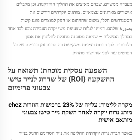
מעבדה ממשיים, שבהם מאיצים את תהליך ההזדקנות, וכן מקבלים
אישורים מארגונים עצמאיים. מותגים יוקרתיים דורשים את
הסטנדרטים הללו, משום שהזיהום או הנזק למוצרים פוגע קשות
بصورة שלהם. דמיינו לגלות שצעיפת משי יקרה העבירה צבע לבד אחר
במהלך המשלוח – שגיאה מסוג זה מחבלת לחלוטין את אמון
הלקוחות. לכן חברות רציניות משקיעות כה הרבה זמן בבדיקה של כל
הפרטים עוד לפני שהייצור מתחיל.
השפעה עסקית מוכחת: תשואה על
ההשקעה (ROI) של שדרוג לנייר טישו
צבעוני פרימיום
מקרה ללימוד: עלייה של 23% ברכישות חוזרות chez
מותג נרות יוקרה לאחר השקת נייר טישו צבעוני
מותאם אישית
כאשר חברת נרות יוקרתית החליפה את נייר הסדינים הרגיל בנייר