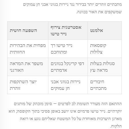
מתכתיים זוהרים יותר בבירור נגד ניירות בגווני אבני חן עמוקים
שמשקפים את האור בכוונה.
אסטרטגית צירוף
אלמנט
השפעה חושית
נייר טישו
קופסאות
נייר טישו רך
מפחית את הבהירות
צלולות
ומתוחכם
החזותית
סגולות בעלות
דפי קרינקל בגוונים
משפר את המראה
מראה עץ
אדמתיים
האורגני
חיבורים
ניירות בגווני אבני
יוצר השתקפות
מתכתיים
חן עמוקים
זוהרת
ההתאם הזה מעורר תשומת לב לפרטים — סימן מובהק של מותגים
יוקרתיים. נייר טישו פרמיום אינו יושב באופן פסיבי בתוך הקופסה; הוא
מארגן היערכות מאוחדת על כל המשטח שאליהם נוגע או רואה
הלקוח.