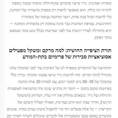
מסורת ואמינות. נייר טישיו פרמיום שקוף-חלקי מוסיף שכבה נוספת
לחוויה הזו כולה. הוא מאפשר לראות רק מספיק מהצורה של המתנה,
בלי לחשוף הכול בבת אחת, ויוצר תחושה נעימה של מסתורין
והתרגשות. עטיפת המתנות כבר אינה עוסקת רק בהסתרת המתנה —
היא מתחילה לעורר רגשות עוד לפני שמישהו בכלל נוגע במה שנמצא
בתוך הפקק.
תורת הציפייה החושית: למה מרקם ומשקל מפעילים
אסוציאציות סבירות של פרימיום בתת-המודע
התחושה של החומרים מספרת לנו על האיכות עוד לפני שהמוח שלנו
מתחיל לנתח דברים. קחו לדוגמה נייר טישו צבעוני איכותי. בדרך כלל
במשקל של 35–50 גרם למטר רבוע, עם לפחות 20 אחוז כותנה
באיזשהו מקום בתוכו — חומר זה מרגיש שונה מיד בהשוואה לאופציות
הרגילות של נייר. כשאדם מחליק את ידיו עליו, המרחק (המשקל
הרגשי), הדרך שבה הוא זורם בעדינות, ואפילו הצליל השקט של
הקריצוץ — כל אלה פועלים יחד כדי להפעיל משהו עמוק במוח. אנשים
מקשרים באופן טבעי טקסטורות אלו לדברים שיכולים לשרוד לאורך זמן