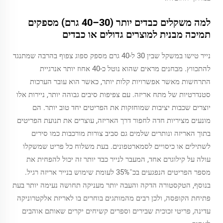
למה משקלים כבדים יותר (30–40 גרם) מספקים
תמיכה מבנית למוצרים גדולים או כבדים
נייר טישו במשקל שבין 30 ל-40 גרם מספק ספוג צפוף בהרבה שמתנגד
להתכווץ. מבחנים מראים שהוא נוטל כ-40 אחוז יותר אנרגיית
התרחשות מאשר אפשרויות קלות יותר, כאשר הוא עובר הערכות
סטנדרטיות של מתח אריזה. עם צפיפות סיבים גבוהה יותר, ניירות אלו
יוצרים שכבות יציבות שמוחזקות את הפריטים יחד טוב יותר. הם
מונעים מציריות חדה לחפור דרך האריזה, עוצרים את תנועת הפריטים
בתוך האריזה ונותרים שלמים גם סביב צורות מורכבות כמו סירים
לשתילים או כיסויים לסמארטפונים. בעת משלוח כל פריט שמשקלו
עולה על קילוגרם אחד, המעבר לנייר כבד יותר זה יכול להפחית את
מספר הפריטים הנפגעים בכ־35% לעומת שימוש בנייר אריזה רגיל.
בנוסף, הטקסטורה הדקה והעבה יותר מעניקה תחושה נעימה יותר בעת
פתיחת הקופסה, ולכן רבים מהמותגים בוחרים בו לאריזת אלקטרוניקה
עדינה, פריטי זכוכית שבירים וספרים קשיחים יקרים שאותם אוהבים