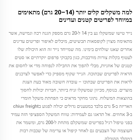
למה משקלים קלים יותר (14–20 גרם) מתאימים
במיוחד לפריטים קטנים ועדינים
נייר טישו שמשקלו נע בין 14 ל-20 גרם מספק הגנה רכה וגמישה, אשר
מתאימה מצוין לקופסאות תכשיטים, מיכלים לאיפור ופריטים עדינים
אחרים שאנו שולחים בימינו. מה שמייחד נייר זה הוא היכולת שלו
לעטוף בקלות צורות מורכבות, כגון בקבוקי פרפום יוקרתיים או סטים
קטנים של אוזניות, מבלי להפוך את החבילה לנפוחה מדי או לחסום את
הראיה לפריטים שבתוכה. הנייר שקוף מספיק כדי לאפשר לצרכנים
לראות את הפריטים שבתוכו – עובדה חשובה מאוד בעת הצגת
מוצרים. בנוסף, מכיוון שמשקלו זניח ביותר, חברות יכולות לחסוך
בהוצאות המשלוח. נתוני מחקר מראים כי הפחתת משקל חומרי
האריזה ב-5 גרם בלבד במטענים גדולים יכולה לפגוע בchiuv freight
ב-3 אחוזים. אל תדאגו גם לעמידות: טווח המשקל הספציפי הזה עמיד
בפני טיפול רגיל בפריטים שמשקלם מתחת ל-200 גרם, ומשמר את
העוצמה של הצבעים גם לאחר קיפול או ערימה של שכבות רבות
במהלך ההובלה.