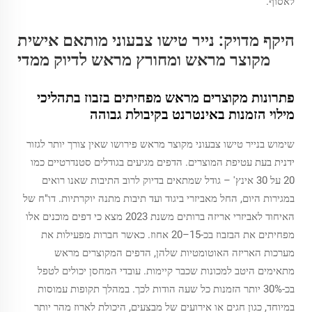
לאסוף.
היקף מדויק: נייר טישו צבעוני מותאם אישית
מקוצר מראש ומחורץ מראש לדיוק ממדי
פתרונות מקוצרים מראש מפחיתים בזבוז בתהליכי
מילוי הזמנות באינטרנט בקיבולת גבוהה
שימוש בנייר טישו צבעוני מקוצר מראש פירושו שאין צורך יותר לגזור
ידנית בעת עטיפת המוצרים. הדפים מגיעים בגודלים סטנדרטיים כמו
20 על 30 אינץ' – גודל שמתאים בדיוק לרוב התיבות שאנו רואים
במגירות היום, החל מאביזרי ביגוד ועד תיבות מתנה יוקרתיות. דו"ח של
האיחוד לאביזרי אריזה ברותים משנת 2023 מצא כי דפים מוכנים אלו
מפחיתים את הבזבוז בכ-15–20 אחוז. כאשר חברות מפעילות את
מערכות האריזה האוטומטיות שלהן, הדפים המקוצרים מראש
מתאימים היטב למכונות שכבר קיימות. עובדי המחסן יכולים לטפל
בכ-30% יותר הזמנות כל שעה הודות לכך. במהלך תקופות עמוסות
במיוחד, כגון חגים או אירועים של מבצעים, היכולת לארוז מהר יותר