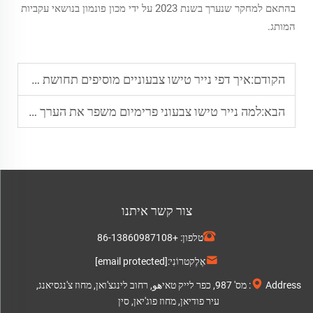
בהתאם למחקר שנערך בשנת 2023 על ידי מכון פונמון בנושאי עקביות
המותג.
הקודם:
איך דפי נייר טישו צבעוניים מוסיפים תחושת גובה לעטיפת מתנות לתיקים
הבא:
למה נייר טישו צבעוני פרימיום משפר את הערך של מתנות יוקרה
צור קשר איתנו
טלפון:
+86-13860987108
אֶלֶקטרוֹנִי:
[email protected]
Address: מס' 987, כפר לייק טאיهو, רחוב לינגצ'ואן, מחוז צ'נגסיאנג,
עיר פודיאן, מחוז פוג'יאן, סין