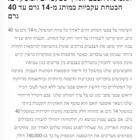
הבטחת עקביות במותג מ-14 גרם עד 40
גרם
השימור על צבעי המותג זהים לאורך כל טווח המשקל, מ-14 גרם עד 40
גרם, הוא קריטי לשמירה על זיהוי חזק של המותג. הבעיה היא שנייר
עבה יותר סופג את הצבעים בדרכים שונות בהשוואה לגרסאות הקלות
ביותר שעימן אנו עובדים. כאשר מדפסות אינן ממוקדות כראוי, קיים
סיכון ממשי להבחין בהבדלים בצבעים בין פריטים כגון עטיפת
התכשיטים שלנו במשקל קל וריפוד קופסאות המתנות העבות. מסיבה
זו משקיעים בחברתנו בטכניקות הדפסה מיוחדות ובהתאמות מדויקות
של הפקולרים כדי להשיג תיאום צבעי עקבי ללא קשר לעובי הנייר.
תיאום צבעי עקבי מגן גם על ערך המותג שלנו. צבע הקורל הייחודי
שלנו נשאר אוטנטי האם הוא עוטף את האוזניות הקטנות ביותר
במשקל 14 גרם או מהווה חלק מקבוצת מתנות יוקרתית במשקל 40
גרם. אם נבצע טעות בנושא זה, הלקוחות יתחילו להבחין בהבדלים
באיכות האריזה, מה שעלול לפגוע באמון שלהם לאורך זמן. מחקרים
מסוימים מעריכים את ההשפעה הכספית על כך בכ-740,000 דולר,