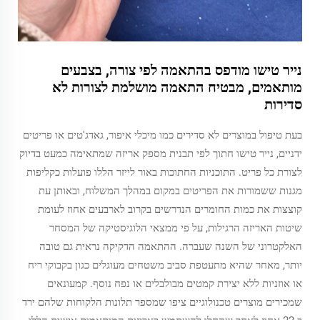
נייר טישו מודפס בהתאמה לפי צורה, בצבעים
מותאמים, מבטיח התאמה מושלמת לצורות לא
סדירות
בעת טיפול במוצרים לא סדירים כמו מיכלי איפור, גאדג'טים או פריטים
ידניים, נייר טישו חתוך לפי תבנית מספק אריזה שמתאימה כמעט בדיוק
לצורת כל פריט. התוכניות החתוכות באור לייזר הללו פועלות כקליפות
מגנות ששמורות את הפריטים במקום במהלך המשלוח, ובאותן עת
קוצצות את כמות החומרים הנדרשים בקרוב לארבעים אחוז לעומת
שיטות האריזה הרגילות, על פי ממצאי הלוגיסטיקה של המסחר
האלקטרוני של השנה שעברה. ההתאמה הדקיקה נראית גם טובה
יותר, מאחר שהיא מתעטפת סביב משטחים מעוגלים כגון בקבוקי ריח
או אוזניות ללא יצירת קמטים מבולבלים או נפח נוסף. קמעונאים
שמכירים מוצרים טכנולוגיים ציפו שמספר תלונות הלקוחות שלהם ירד