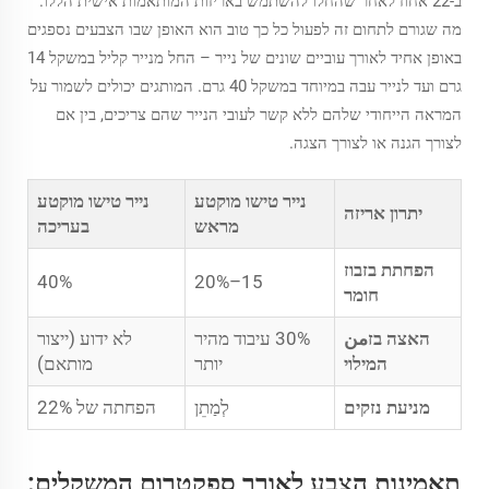
ב-22 אחוז לאחר שהחלו להשתמש באריזות המותאמות אישית הללו.
מה שגורם לתחום זה לפעול כל כך טוב הוא האופן שבו הצבעים נספגים
באופן אחיד לאורך עוביים שונים של נייר – החל מנייר קליל במשקל 14
גרם ועד לנייר עבה במיוחד במשקל 40 גרם. המותגים יכולים לשמור על
המראה הייחודי שלהם ללא קשר לעובי הנייר שהם צריכים, בין אם
לצורך הגנה או לצורך הצגה.
נייר טישו מוקטע
נייר טישו מוקטע
יתרון אריזה
מראש
בעריכה
הפחתת בזבוז
40%
15–20%
חומר
האצה בזمن
30% עיבוד מהיר
לא ידוע (ייצור
המילוי
יותר
מותאם)
מניעת נזקים
לְמַתֵן
הפחתה של 22%
תאמינות הצבע לאורך ספקטרום המשקלים: