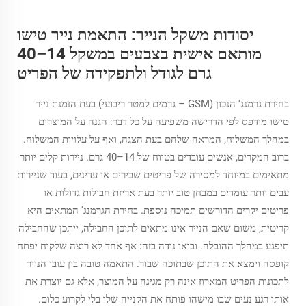
יסודות משקל הנייר: התאמת נייר טישו
מותאם אישית בצבעים במשקל 14–40
גרם לגודל ולתפקידה של הפריט
בחירת גרמנג' הנכון (GSM – גרמים למטר ריבועי) בעת הזמנת נייר
טישו מודפס לפי הדרישה משפיעה על כל דבר: הגנה על המוצרים
במהלך המשלוח, המראה שלהם בעת הצגה, ואף על עלויות המשלוח.
ברוב המקרים, אנשים עובדים בטווח של 14–40 גרם. ניירות קלים יותר
מתאימים במיוחד למסירה של פריטים שבירים או עדינים, בעוד שניירות
עבים יותר עומדים במבחן טוב יותר בעת אריזת חבילות גדולות או
פריטים יקרים הדורשים תמיכה נוספת. בחירת הגרמנג' המתאים היא
קריטית, משום שאם הנייר אינו מתאים לתוכן החבילה, ייתכן שהחבילה
תיפגע במהלך ההובלה. ובואו נודה בזה: אף אחד לא רוצה שלקוח יפתח
קופסה וימצא את התוכן שבתוכה שבור. התאמה טובה בין עובי הנייר
לתכונות הפריט המארוז אינה רק מגינה על המוצר, אלא גם יוצרת את
אותו רגע נעים שבו מישהו פותח את הקנייה שלו בלי לקרוע כלום.