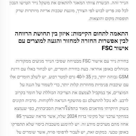
הנייר זהה. הכשרת צוותי המאגר להתאים את משקל נייר הטישו הנכון
לכל סוג פריט לבוש לפי הצורך, מונעת שכבות אריזה מיותרות שרק
תופסות מקום והוצאות.
התאמה לתחום הקיימות: איזון בין תחושת הרווחה
לבין אפשרות החזרה למחזור והגעה למוצרים עם
אישור FSC
בחירת נייר עם אישור FSC מבטיחה שסיבי הנייר מגיעים ממקורות
מנוהלים באופן אחראי. בעת בחירת חומרים, יש לבחור באלו עם דרגת
GSM גבוהה יותר, בין 35 ל-40 גרם למטר רבוע. יש לשלב חומרים אלו
עם שיכבות פנימיות מחוזרות קלות יותר, כדי לשמור על הגנה על
המוצרים, אך במקביל לצמצם את הצריכה הכוללת של חומר בקרוב
לרבע. לא נוכל להתעלם גם מהשקף הנראה ללקוחות. מרבית הקונים
בשוק היוקרתי מודאגים מאוד בהโปรזראות הסביבתית, כפי שנמצא
במחקר עדכני של מקינזי בדוח 2024 שלה, אשר מראה שבערך 85
אחוז מהם מערכים מידע זה. יש להימנע משכבות כיסוי שלא תתפרקו
באופן טבעי. במקום זאת, יש לעבור לדפוסי סויה, אשר שומרים על