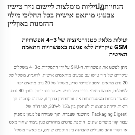
הנחיותปฏיליות מומלצות ליישום נייר טישיו
צבעוני מותאם אישית בכל תהליכי מילוי
ההזמנות באוןליין
יעילות מלאי: סטנדרטיזציה של 3–4 אפשרויות
GSM עיקריות ללא פגיעה באפשרויות התאמה
האישית
ניתן לפשט את אפשרויות ה-SKU על ידי התמקדות ב-3–4 משקלים
עיקריים של נייר טישו עם צבעים מותאמים אישית. לדוגמה, משקל של
20 גרם מתאים היטב לפריטי סריג, משקל של 30 גרם מתאים יפה
לשמלות, ולבוש חיצוני בדרך כלל דורש משהו כבד יותר, בערך 40 גרם.
כאשר חברות מסטנדרטזות את אריזותיהן בדרך זו, לעתים קרובות הן
רואות ירידה בהוצאות לאחסון בין 15% ל-30%, לפי דו"ח של
'Packaging Digest' מהשנה שעברה, תוך שמירה על מגוון מספיק
עבור קווי מוצרים שונים. הוספת פרטים מיוחדים כגון גימור שחור מאט
או דקורי זוהב מועילים להבחנה בין אוספים שונים, גם כאשר משקל