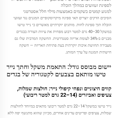
לספיגת זעזועים במהלך הובלה
למנוע קמטים בשקמים באמצעות מילוי חלל אסטרטגי
הסיבים הדקים יוצרים תאי ספיגה מיקרוסקופיים המגנים נגד זעזועי
הובלה תוך ספיגת לחות. מותגים יוקרתיים מאשרים כי נייר טישו
במשקל 30–40 גרם למטר רבוע מפחית את עיוות הצורה בבגדים
מבניים ב-34% לעומת אריזה סטנדרטית. החשקה המרבית שלו גם
מעבירה תחושת איכות יוקרתית בעת פתיחת האריזה — חשקה
חישתית המגנה על ערך המותג.
יישום מבוסס גודל: התאמת משקל וחתך נייר
טישו מותאם בצבעים לקטגוריה של בגדים
קווים חיצוניים ונפחי קיפולי נייר: חולצות שמלות,
צעיפים ואביזרים (14–22 גרם למטר ריבועי)
נייר טישו במשקל 14–22 גרם למטר ריבועי מתאים במיוחד לחולצות
שמלות, צעיפים ופריטים עדינים אחרים, מכיוון שהוא מתנשף יפה ללא