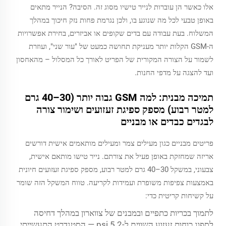
אלו כאשר הן עוברות לנייר טישיו מסוג זה. הסיבה? הנייר מתאים
באופן טבעי לכל מה שנוגע בו, ולכן נגרמת פחות נזק חיכוך במהלך
המשלוח. בעת עבודה עם בדים שקופים או אביזרים, בחירת אפשרויות
ה-GSM הקלות יותר מעניקת תחושה כמעט של "עור שני", ועוזרת
לשמור על הצורה המקורית של הפריט לאורך כל המסלול – מהאחסון
ועד להצגה על מדפי החנות.
תמיכה מבנית: למה GSM גבוה יותר (30–40 גרם
למטר רבוע) מספק ספיגת זעזועים ושימור צורה
לבגדים כבדים או מבניים
פריטים מבניים כגון מעילים צמר ומעילים מותאמים אישית דורשים
אריזה שמחזקת באופן פעיל את צורתם. נייר טישו מותאם אישית,
צבעוני, במשקל 30–40 גרם למטר רבוע, מספק ספיגת זעזועים חיונית
באמצעות צפיפות משופרת ועמידות לקריעה. טווח המשקל הזה שומר
על קשיחות קריטית כדי:
לתמוך בכריות כתפיים ובמבנים של צווארון במהלך דחיסה
לספוג כוחות זעזוע השווים ל-5.2 psi — הסטנדרט התעשייתי