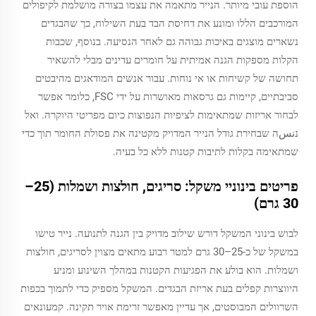
הוספת עובי מיותר. הנייר מתאמה את עצמו בצורה מושלמת לקיפולים
המורכבים הללו ומונע את דחיסת הבד בעת השילוח, כך שהבגדים
נשארים מוצגים באיכות גבוהה גם לאחר הנסיעה. בנוסף, שכבות
הקלות מספקות הגנה אמיתית על חומרים עדינים מבלי להשאיר
תחושה של קשיחות או אי נוחות. עבור אנשים המודאגים מהיבטים
סביבתיים, קיימות גם גרסאות מאושרות על ידי FSC, כלומר אפשר
לבחור אריזות שמתאימות לציפיות הנפוצות כיום מפריטי היוקרה. ואל
נنسה שבחירת גודל הנייר המדויק מקטינה את פסולת החומר תוך כדי
שמתאימה בקלות לתיבות קטנות ללא כל בעיה.
פריטים בינוניי משקל: סריגים, חולצות ושמלות (25–
30 גרם)
לבוש בינוני המשקל דורש שילוב מדויק בין הגנה לתנועה. נייר טישו
במשקל של כ-25–30 גרם למטר רבוע מתאים מצוין לסריגים, חולצות
ושמלות. הוא בולע את הפגיעות הקטנות במהלך השינוע ומניע
היווצרות קפלים בעת אריזת הבגדים. המשקל מספיק כדי לתמוך בכפות
השרוולים המבוסטים, אך עדיין מאפשר זרימת אויר תקינה. קמעונאים