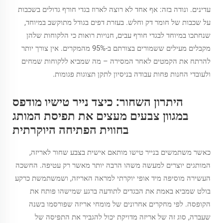
עדינים. ונודה בזה: אף אחד לא רוצה לארוז בגדי חורף גדולים בשכבות
על שכבות של חומר דק וחלש. בעזרת דפים בגודל מתוקשב במיוחד,
שנחתכו במיוחד לבגדי חורף עבים, חנויות רואות כי הלקוחות שלהן
מקבלים מעילים ששמורים בצורתם ב-95% מהמקרים. אין צורך יותר
להרתח את הקמטים לאחר המסירה – מה שמביא ללקוחות שמחים
ולעובדי החנות פחות עבודה בניסיון לתקן תצוגות פגומות.
היתרון השחור: כיצד נייר טישיו מודפס
במגוון צבעים מעצים את תפיסת המותג
בחווית הפתיחה היוקרתית
כאשר משתמשים בנייר טישו מותאם אישית בצבע שחור לאריזה,
המותגים יוצרים למעשה משהו הרבה יותר מאשר רק עטיפה. החשכה
העשירה מוסיפה מיד אופי יוקרתי למראה האריזה, ושמשתמשת כרקע
בולט שמביא באמת את הבגדים לתודעה ברגע שמישהו פותח את
הקופסה. לפי מחקרים אחרונים של מומחי אריזה שפורסמו בשנה
שעברה, סוג זה של אריזה מדויקת יכול להגביר את התפיסה של