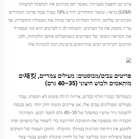
ציינו גם תופעה מעניינת: כאשר הם מכוונים את המשקל למשחה
(GSM) כראוי, שיעור ההחזרים יורד ב-18% בערך עבור פריטי המחירים
הבינוניים שלהם. חיתוך המידות כראוי פוחת את הפסולת החומרית, אך
עדיין מספק את כל הצרכים. תשומת לב זו לפרטים היא מה שמבדיל
את המראה הסופי של הפריטים כשמקבלים אותם הלקוחות, ולכן
מותגים יוקרתיים רבים מתייחסים ברצינות רבה לנקודות אלו.
פריטים עבים/מבוסטים: מעילים צמריים, 재킷ים
מותאמים ולבוש חיצוני (35–40 גרם)
כשמדובר בבגדי חורף כבדים, אריזה רגילה פשוט לא תספיק. עבור
מעילים ומעילונים עבים אלו, אנו צריכים משהו חזק יותר. כאן נכנסת
לתמונה נייר טישיו במשקל של 35–40 גרם למטר רבוע. המדרגה
הכבדה הזו מספקת את התמיכה הדרושה כדי לשמור על כתפיים יפות
ולמנוע את דחיסת הגרונות במהלך ההובלה. התוכן הצפוף של הסיבים
פועל ביעילות רבה בבליעה של כל לחות שיכולה לפגוע בבגדי צמר