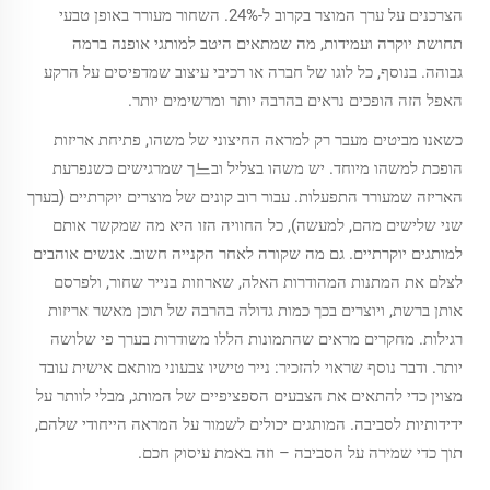
הצרכנים על ערך המוצר בקרוב ל-24%. השחור מעורר באופן טבעי
תחושת יוקרה ועמידות, מה שמתאים היטב למותגי אופנה ברמה
גבוהה. בנוסף, כל לוגו של חברה או רכיבי עיצוב שמדפיסים על הרקע
האפל הזה הופכים נראים בהרבה יותר ומרשימים יותר.
כשאנו מביטים מעבר רק למראה החיצוני של משהו, פתיחת אריזות
הופכת למשהו מיוחד. יש משהו בצליל וב느ך שמרגישים כשנפרעת
האריזה שמעורר התפעלות. עבור רוב קונים של מוצרים יוקרתיים (בערך
שני שלישים מהם, למעשה), כל החוויה הזו היא מה שמקשר אותם
למותגים יוקרתיים. גם מה שקורה לאחר הקנייה חשוב. אנשים אוהבים
לצלם את המתנות המהודרות האלה, שארוזות בנייר שחור, ולפרסם
אותן ברשת, ויוצרים בכך כמות גדולה בהרבה של תוכן מאשר אריזות
רגילות. מחקרים מראים שהתמונות הללו משודרות בערך פי שלושה
יותר. ודבר נוסף שראוי להזכיר: נייר טישיו צבעוני מותאם אישית עובד
מצוין כדי להתאים את הצבעים הספציפיים של המותג, מבלי לוותר על
ידידותיות לסביבה. המותגים יכולים לשמור על המראה הייחודי שלהם,
תוך כדי שמירה על הסביבה – וזה באמת עיסוק חכם.