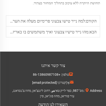
תחושת היוקרה ללא עיכוב בתהליך המחזור בעתיד.
הקודם:
למה נייר טישו צבעוני פרימיום מעלה את הערך של מתנות יוקרה
הבא:
מהו נייר טישיו צבעוני ואיך משתמשים בו באריזה ידידותית לסביבה
צור קשר איתנו
טלפון:
+86-13860987108
אֶלֶקטרוֹנִי:
[email protected]
Address: מס' 987, כפר לייק טאיهو, רחוב לינגצ'ואן, מחוז צ'נגסיאנג,
עיר פודיאן, מחוז פוג'יאן, סין
השאירו לנו הודעה