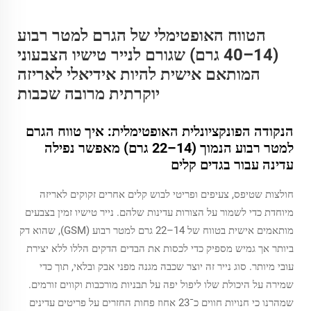
הטווח האופטימלי של הגרם למטר רבוע
(14–40 גרם) שגורם לנייר טישיו הצבעוני
המותאם אישית להיות אידיאלי לאריזה
יוקרתית מרובה שכבות
הנקודה הפונקציונלית האופטימלית: איך טווח הגרם
למטר רבוע הנמוך (14–22 גרם) מאפשר נפילה
עדינה עבור בגדים קלים
חולצות שטיפס, צעיפים ופריטי לבוש קלים אחרים זקוקים לאריזה
מיוחדת כדי לשמור על הצורות עדינות שלהם. נייר טישיו זמין בצבעים
מותאמים אישית בטווח של 14–22 גרם למטר רבוע (GSM), שהוא דק
ביותר אך גמיש מספיק כדי לכסות את הבדים הדקים הללו ללא יצירת
עובי מיותר. סוג נייר זה יוצר שכבה מגנה מפני אבק ובלאי, תוך כדי
שמירה על היכולת שלו ליפול יפה על תבניות מורכבות וקווים זורמים.
שמהרנו כי חנויות חווים כ־23 אחוז פחות החזרים על פריטים עדינים