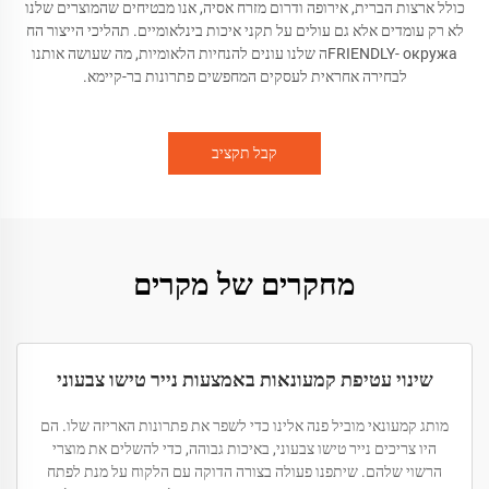
כולל ארצות הברית, אירופה ודרום מזרח אסיה, אנו מבטיחים שהמוצרים שלנו
לא רק עומדים אלא גם עולים על תקני איכות בינלאומיים. תהליכי הייצור הח
FRIENDLY- окружаה שלנו עונים להנחיות הלאומיות, מה שעושה אותנו
לבחירה אחראית לעסקים המחפשים פתרונות בר-קיימא.
קבל תקציב
מחקרים של מקרים
שינוי עטיפת קמעונאות באמצעות נייר טישו צבעוני
מותג קמעונאי מוביל פנה אלינו כדי לשפר את פתרונות האריזה שלו. הם
היו צריכים נייר טישו צבעוני, באיכות גבוהה, כדי להשלים את מוצרי
הרשוי שלהם. שיתפנו פעולה בצורה הדוקה עם הלקוח על מנת לפתח