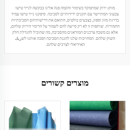
מותג ירוק שמתמקד בשימור והקמה פנה אלינו בבקשה לנייר טישו
צבעוני המתיישר עם תקנים ידידותיים לסביבה. סיפקנו נייר טישו עמיד
בדרגת מזון וספוג, בצבעים בולטים, התואם את דרישותיהם הסביבתיות
החמורות. שותפות זו לא רק סייעה להם לשמור על הדימוי הירוק שלהם,
אלא גם משכה צרכנים המודאגים מהסביבה, מה שהוביל להגדלת חלק
השוק שלהם. המחויבות שלנו להגנת הסביבה הפכה אותנו לשريك
האידיאלי לצרכים שלהם.
מוצרים קשורים