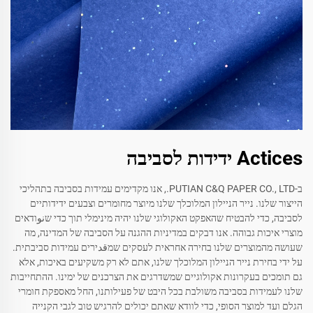
Actices ידידות לסביבה
ב-PUTIAN C&Q PAPER CO., LTD., אנו מקדימים עמידות בסביבה בתהליכי
הייצור שלנו. נייר הניילון המלוכלך שלנו מיוצר מחומרים וצבעים ידידותיים
לסביבה, כדי להבטיח שהאפקט האקולוגי שלנו יהיה מינימלי תוך כדי שنوודאים
מוצרי איכות גבוהה. אנו דבקים במדיניות ההגנה על הסביבה של המדינה, מה
שעושה מהמוצרים שלנו בחירה אחראית לעסקים שמقدירים עמידות סביבתית.
על ידי בחירת נייר הניילון המלוכלך שלנו, אתם לא רק משקיעים באיכות, אלא
גם תומכים בעקרונות אקולוגיים שמשדרגים את הצרכנים של ימינו. ההתחייבות
שלנו לעמידות בסביבה משולבת בכל היבט של פעילותנו, החל מאספקת חומרי
הגלם ועד למוצר הסופי, כדי לוודא שאתם יכולים להרגיש טוב לגבי הקנייה