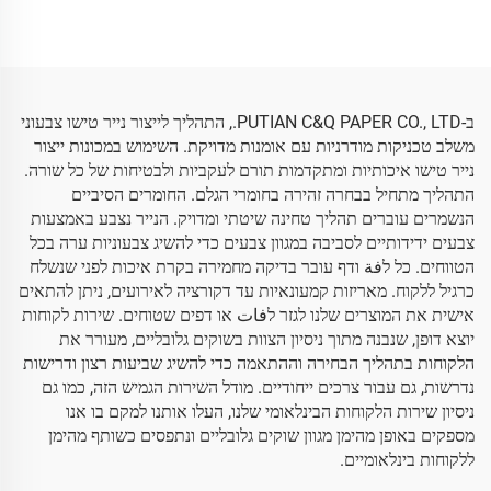
אישית, מפעל ישיר למזון פירות
Wholeale, עטיפת פרחים,
בגדים טייץ'irts נעליים עטיפה
אריזה, נייר טישו זול
ב-PUTIAN C&Q PAPER CO., LTD., התהליך לייצור נייר טישו צבעוני
משלב טכניקות מודרניות עם אומנות מדויקת. השימוש במכונות ייצור
נייר טישו איכותיות ומתקדמות תורם לעקביות ולבטיחות של כל שורה.
התהליך מתחיל בבחרה זהירה בחומרי הגלם. החומרים הסיביים
הנשמרים עוברים תהליך טחינה שיטתי ומדויק. הנייר נצבע באמצעות
צבעים ידידותיים לסביבה במגוון צבעים כדי להשיג צבעוניות ערה בכל
הטווחים. כל לفة ודף עובר בדיקה מחמירה בקרת איכות לפני שנשלח
כרגיל ללקוח. מאריזות קמעונאיות עד דקורציה לאירועים, ניתן להתאים
אישית את המוצרים שלנו לגזר לفات או דפים שטוחים. שירות לקוחות
יוצא דופן, שנבנה מתוך ניסיון הצוות בשוקים גלובליים, מעורר את
הלקוחות בתהליך הבחירה וההתאמה כדי להשיג שביעות רצון ודרישות
נדרשות, גם עבור צרכים ייחודיים. מודל השירות הגמיש הזה, כמו גם
ניסיון שירות הלקוחות הבינלאומי שלנו, העלו אותנו למקם בו אנו
מספקים באופן מהימן מגוון שוקים גלובליים ונתפסים כשותף מהימן
ללקוחות בינלאומיים.