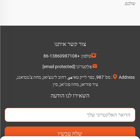
שלכם.
צור קשר איתנו
טלפון:
+86-13860987108
אֶלֶקטרוֹנִי:
[email protected]
Address: מס' 987, כפר לייק טאיهو, רחוב לינגצ'ואן, מחוז צ'נגסיאנג,
עיר פודיאן, מחוז פוג'יאן, סין
השאירו לנו הודעה
שלח עכשיו