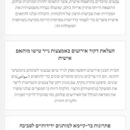
צבעים ומימדים בהתאמה אישית, אשר התאימו לזהות המותגית שלהם.
התוצאה הייתה פתרון אריזה בולט, שהעלה בצורה משמעותית את
המכירות ואת שביעות הרצון של הלקוחות. היכולת שלנו להתאים
אישית מוצרים כדי לעמוד בדרישות מסוימות הייתה מכרעת בשותפות
המוצלחת הזו.
העלאת דקור אירועים באמצעות נייר טישו מותאם
אישית
חברת תכנון אירועים חיפשה ספק לנייר טישו צבעוני לשימוש בתכשיטי
חתונה. הם היו צריכים גוונים ומימדים שונים כדי להתאים לمواضעים
שונים. סיפקנו פתרון מקיף, עם מגוון רחב של צבעים והגמישות לייצר
את המשקל (גרמיטורה) הרצוי. הלקוח דיווח כי המוצרים שלנו שיפרו
את המראה הכולל של האירועים שלהם, מה שהוביל לריבוי הפניות
ולקנייה חוזרת.
פתרונות בר-קיימא למותגים ידידותיים לסביבה