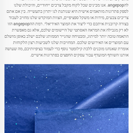
להangepop. אנו מבינים שכל לקוח מקבל צרכים ייחודיים, והיכולת שלנו
לספק פתרונות מותאמים אישית היא שנותנת לנו יתרון בתעשייה. בין אם אתם
צריכים צבעים, מידות או משקל ספציפיים, הצוות המוקדש שלנו מחויב לעבוד
בצורה קרובנית איתכם כדי ליצור את המוצר האידיאלי. רמת ההangepop הזו
לא רק מגבילה את המראה האסתטי של היישומים שלכם, אלא גם מאפשרת
התאמה טובה יותר למיתוג, ומבטיחה שהנייר הממותג שלכם ישלב באופן מושלם
עם המוצרים או האירועים שלכם. המחויבות שלנו לשביעות רצון הלקוחות
אומרת שאנחנו מוכנים ללכת קילומטר נוסף כדי לעמוד בציפיותיכם, מה שעושה
אותנו השותף המועדף עבור עסקים החפצים בפתרונות אישיים.