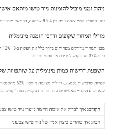
ניהול זמני מוביל להזמנות נייר טישו מותאם אישי
זמני המוביל הממוצעים נעים בין 4 ל-8 שבועות, בהתאם מורכבות העיצוב ולנפח. יכולות הדפסה פנימיות מקצרות בדרך כלל את זמן המחזור ב-15–20 יום לעומת דרכי החיצון.
מודלי תמחור שקופים ודרכי הזמנה מינימלית
כיום 37% מהביקוש לעריכת אריזות מיוחדות.
השפעת דרישות כמות מינימלית על שותפויות של ע
לנפחים גדולים – מאפשרים זהות חזותית עקבייה בפרוייקטים בכל
הקודם:
איך לבדוק את איכות הייצור מיצרן נייר טישו צבעו
הבא:
איך בוחרים ביצרן אמין של נייר טישו צבעוני