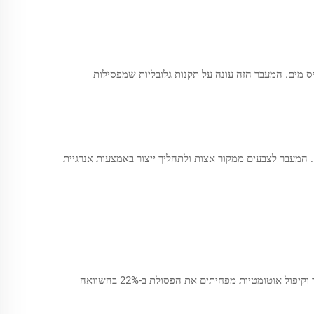
פוס בסיס מים. המעבר הזה עונה על תקנות גלובליות שמפסילות
מותג טיפוח עור פרימיום הפחית את פסולת האריזות ב-58% באמצעות שותפות עם ספק נייר טישו המשתמש בסיבי במבוק מאומתים על ידי FSC. המעבר לצבעים ממקור אצות ולתהליך ייצור באמצעות אנרגיית
יצרנים עם מערכות מודולריות יכולים להגדיל את תפוקת הייצור ב-30–50% בעונות שיא, מבלי לפגוע באיכות. מתקנים המשתמשים בשורות חיתוך וקיפול אוטומטיות מפחיתים את הפסולת ב-22% בהשוואה