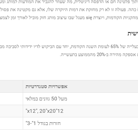
יתוך פלטינה חם או הדפסה דיגיטלית, מה שעוזר להגביר את המודעות למותג ומענ
חזק מוביל לאורך זמן לצמצום השפעה סביבתית.
שית
צורות גאומטריות מינימליסטיות זכו בשיעור גבוה של פופולריות, בעלייה של 65% לעומת השנה הקודמת, יח
-20% מהממוצע בתעשייה.
אפשרויות סטנדרטיות
מעל 50 גוונים במלאי
12"x12", 20"x20"
חזרות בגודל 1"-3"