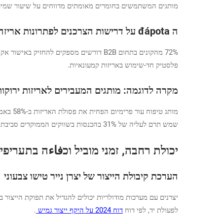
מותגים המשתמשים בחומרים מאומתים מדווחים על שיעור שמירה של לקוחות הגבוה ב-9%
ה đápota על דרישות הצרכנים לפתרונות אריזה בר-קייימא
72% מהקונים בתחום B2B דורשים מספקים לה
פלסטיק חד-שימוש באריזות קמעונאיות.
מקרה לדוגמה: מותגים המעבירים לאריזות ירוקו
שמש תרם לעליה של 31% בהכנסות בשווקים הממוקדים סביבתי תוך 18 חודשים.
יכולת רחבה, זמני מוביל וכفاءה בתעריפי
הערכת קיבולת הייצור של יצרן נייר טישו צבעוני
לפעולת יד, לפי דוח
דוח 2024 על היקף ייצור גמיש
.