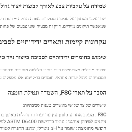
שמירה על עקביות צבע לאורך קבוצות ייצור גדולו
שמאפשר תיקונים מיידיים. דיוק זה מבטיח שוני צבעים של פחות מ-5%, גם בהזמנות העולות על 50,000 יחי
עקרונות קיימות ותארים ידידותיים לסביב
שימוש בחומרים ידידותיים לסביבה בייצור נייר טיש
יצרנים מובילים משתמשים כיום בסיבי סלולוזה מחזורית ובסוגריים מבוססי ירקו
המבטיחים ניהול יערות אחראי. חומרים בר-קיימא אלו מספקים עוצמה צבעונית דומה ופורקים ב
הסבר על תארי FSC, השמדה ונטילת חומצה
אישורים של צד שלישי מאשרים טענות סביבתיות:
FSC
: מעקב אחר ע pulp עץ עד יערות הנוהלות באופן בר-קיימא
ניתנים לפירוק אורגני
: עומד בדרישות ASTM D6400 לפירוק מלא תוך 180 יום
חופשי מחומצה
: שומר על pH ניטרלי, ומונע התנוות לטווח ארוך