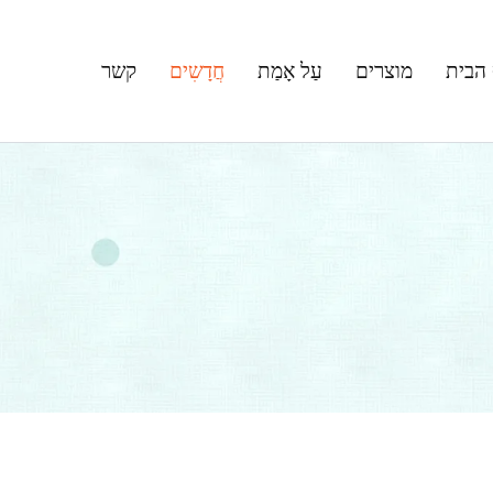
הבית
מוצרים
עַל אָמַת
חֲדָשִים
קשר