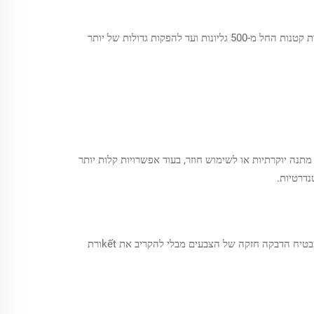
יצרנים מובילים משלבים מלאי חומרים רחב — עם יותר מ-30 סוגי kếtextura של נייר — עם מערכות ייצור מודולריות. זה מאפשר גמישות בהזמנות קטנות החל מ-500 גליונות ועד להפקות גדולות של יותר
לים כבדים יותר (25–35gsm) מספקים עמידות, אידיאלי לאריזות מתנה יוקרתיות או לשימוש חוזר, בעוד אפשרויות קלות יותר
נייר טישו צבעוני באיכות גבוהה מ Loge איזון אופטימלי בין רכות למישוש לבין עמידות מבנית, בדרך כלל בטווח של 22–28 גרם למטר רבוע. זה מבטיח הדבקה חזקה של הצבעים מבלי להקריב את kếtורת