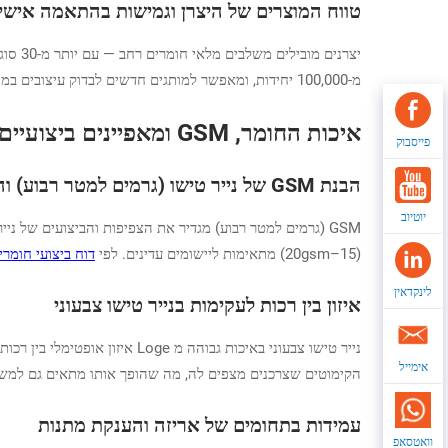
טווח המוצרים של היצרן וגמישות בהתאמה אישי
מ-100,000 יחידות, ומאפשר למותגים חדשים לבדוק עיצובים במחיר סביר לפני הגדלה.
איכות החומר, GSM ומאפיינים ביצועיים
פייסבוק
הבנת GSM של נייר טישו (גרמים למטר רבוע) והעובי
יוטיוב
(15–20gsm) מתאימות ליישומים עדינים. לפי
דוח ביצועי חומרים 24
לינקדאין
איזון בין רכות לעקימות בנייר טישו צבעוני
אימייל
הקימוטים שצרכנים מצפים לה, מה שהופך אותו מתאים גם למשיכה 
עמידות בתחומים של אריזה והענקת מתנות
וואטסאפ