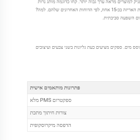
יק למוצרים מראה ערך גבוה יותר. קחו כדוגמה מותג נרות
יוקרתי, שהתחיל להדפיס לוגואים זהובים בולטים על נייר תissue כהה. פעולה זו לא רק מחזקת את דמות היוקרה שלו, אלא גם מקטינה את פסולת האריזה בכ-15 אחוז, לפי הדוחות האחרונים שלהם. למה?
ד עם הביקוש לדיו ידידותי לסביבה מבוסס מים. ספקים מציעים כעת גליונות בשני צבעים ועיצובים
פתרונות מותאמים אישית
ספקטרום PMS מלא
צורות חיתוך מתכת
הדפסה מיקרוסקופית