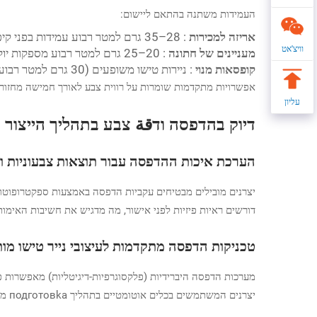
העמידות משתנה בהתאם ליישום:
אריזה למכירות
: 28–35 גרם למטר רבוע עמידות בפני קיפולים חוזרים וחיבוריות
וויצ'אט
מעניינים של חתונה
: 20–25 גרם למטר רבוע מספקות יוקרה קלה
קופסאות מנוי
: ניירות טישו משופעים (30 גרם למטר רבוע ואילך) מונעים העברת דיו במהלך השינוע
אפשרויות מתקדמות שומרות על רווית צבע לאורך חמישה מחזורים
עליון
דיוק בהדפסה ודقة צבע בתהליך הייצור
הערכת איכות ההדפסה עבור תוצאות צבעוניות וא
יצרנים מובילים מבטיחים עקביות הדפסה באמצעות ספקטרופוטומטרים לאימות צבעים מול תקני PMS
דורשים ראיות פיזיות לפני אישור, מה מדגיש את חשיבות האימות 
טכניקות הדפסה מתקדמות לעיצובי נייר טישו מו
מערכות הדפסה היברידיות (פלקסוגרפיות-דיגיטליות) מאפשרות פ
יצרנים המשתמשים בכלים אוטומטיים בתהליך подготовka מקדימים מצמצמים שגיאות צבע ב-63% בהשוואה לשיטות ידניות, על פי נתוני אומנות הגרפיקה משנת 2023.