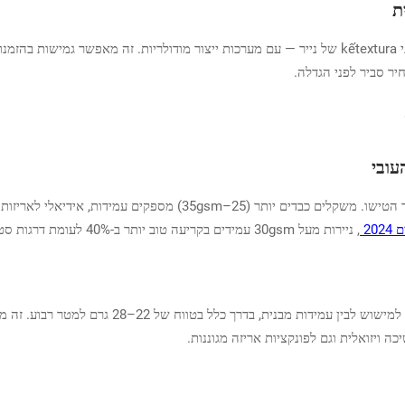
ת
GSM (גרמים למטר רבוע) מגדיר את הצפיפות והביצועים של נייר הטישו. משק
20
, ניירות מעל 30gsm עמידים בקריעה טוב יותר ב-40% לעומת דרגות סטנדרטיות.
ויזואלית וגם לפונקציות אריזה מגוננות.