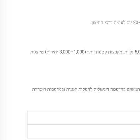
מבני תמחור מדורגים מפחיתים בדרך כלל את העלות ב-8–12% להזמנות מעל 10,000 יחידות. בעוד שדרישות MOQ סטנדרטיות מתחילות בכ-5,000 גליות, מקבצות קטנות יותר (1,000–3,000 יחידות) מייצגות
 עם MOQ גמישים. מודלים היברידיים של ייצור – המשתמשים בהדפסה דיגיטלית להפקות קטנות ובמדפסות רוטריות