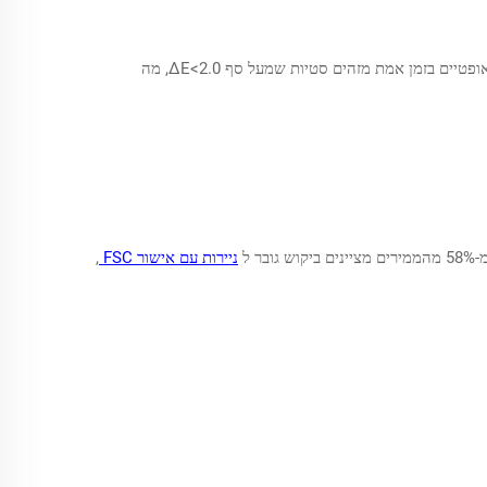
ייצור עקבי מסתמך על סביבות מבוקרות בצורה הדוקה – רמת הלחות נשמרת בגבולות של ±2% – ותערובת דיו מאושרת לפי תקני ISO. חיישנים אופטיים בזמן אמת מזהים סטיות שמעל סף ΔE<2.0, מה
 ל
ניירות עם אישור FSC
,