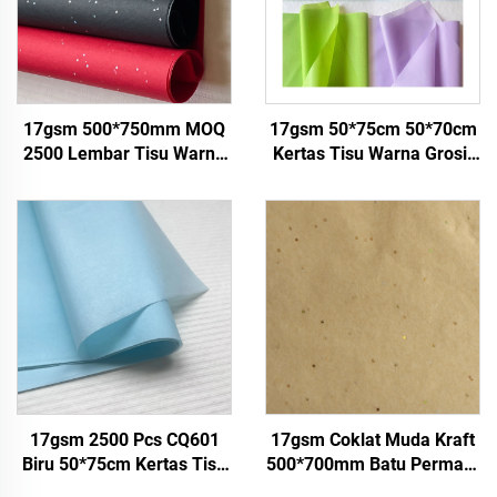
17gsm 500*750mm MOQ
17gsm 50*75cm 50*70cm
2500 Lembar Tisu Warna
Kertas Tisu Warna Grosir
Berkualitas Tinggi untuk
Pabrik Kertas untuk
Kemasan Hadiah
Kemasan
Makanan, Grosir Pabrik
Kertas Pembungkus
17gsm 2500 Pcs CQ601
17gsm Coklat Muda Kraft
Biru 50*75cm Kertas Tisu
500*700mm Batu Permata
Warna Polos Pabrik Kertas
Perak Kertas Tisu Grosir