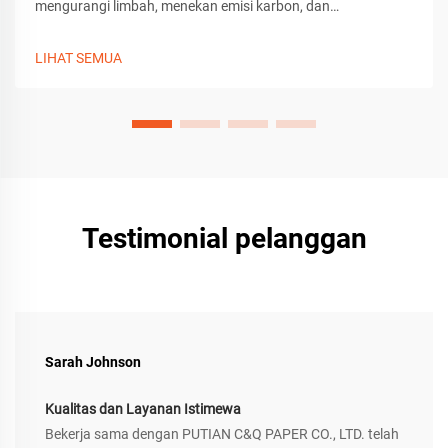
mengurangi limbah, menekan emisi karbon, dan
meningkatkan loyalitas merek. Beralihlah ke kemasan
pakaian ramah lingkungan sekarang juga.
LIHAT SEMUA
Testimonial pelanggan
Sarah Johnson
Kualitas dan Layanan Istimewa
Bekerja sama dengan PUTIAN C&Q PAPER CO., LTD. telah