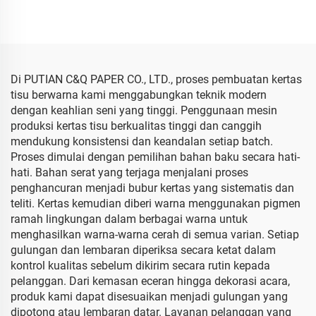
Custom Langsung dari
Kemasan Bunga Murah
Pabrik Kemasan Makanan
Kertas Tisu
Buah Pakaian Kaos
Sepatu
Di PUTIAN C&Q PAPER CO., LTD., proses pembuatan kertas
tisu berwarna kami menggabungkan teknik modern
dengan keahlian seni yang tinggi. Penggunaan mesin
produksi kertas tisu berkualitas tinggi dan canggih
mendukung konsistensi dan keandalan setiap batch.
Proses dimulai dengan pemilihan bahan baku secara hati-
hati. Bahan serat yang terjaga menjalani proses
penghancuran menjadi bubur kertas yang sistematis dan
teliti. Kertas kemudian diberi warna menggunakan pigmen
ramah lingkungan dalam berbagai warna untuk
menghasilkan warna-warna cerah di semua varian. Setiap
gulungan dan lembaran diperiksa secara ketat dalam
kontrol kualitas sebelum dikirim secara rutin kepada
pelanggan. Dari kemasan eceran hingga dekorasi acara,
produk kami dapat disesuaikan menjadi gulungan yang
dipotong atau lembaran datar. Layanan pelanggan yang