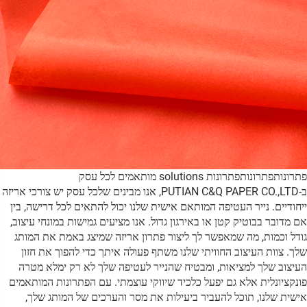
ותפתרונותפתרונות solutions מותאמים לכל עסק
ב-PUTIAN C&Q PAPER CO.,LTD, אנו מבינים שלכל עסק יש צורכי אריזה
ודיים. נייר העטיפה המותאם אישית שלנו יכול להתאים לכל דרישה, בין
מדובר בבוטיק קטן או באירגון גדול. אנו מציעים גמישות במונחי עיצוב,
ל וכמות, מה שמאפשר לך ליצור פתרון אריזה שמיצג באמת את המותג
. צוות העיצוב החוויתי שלנו משתף פעולה איתך כדי להפוך את חזון
צוב שלך למציאות, ומבטיח שהנייר לעטיפה שלך לא רק ימלא מטרה
קציונלית אלא גם יפעל כלכיד שיווקי עוצמתי. עם הפתרונות המותאמים
ית שלנו, תוכל להעביר ביעילות את מסר והערכים של המותג שלך,