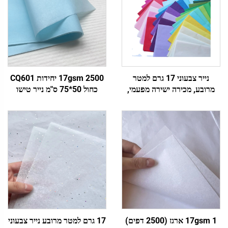
נייר צבעוני 17 גרם למטר
17gsm 2500 יחידות CQ601
מרובע, מכירה ישירה מפעמי,
כחול 50*75 ס"מ נייר טישו
נייר עטיפה מותאם אישית
צבעוני מותקן, נייר מותאם
לצבעים, נעליים, מתנות, פרחים,
אישית, מפעל ישיר למזון פירות
נייר טישו
בגדים טייץ'irts נעליים עטיפה
17gsm 1 ארגז (2500 דפים)
17 גרם למטר מרובע נייר צבעוני