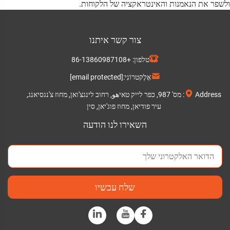
פר את הנאמנות והאינטראקציה של הלקוחות.
צור קשר איתנו
טלפון:
+86-13860987108
אֶלֶקטרוֹנִי:
[email protected]
Address: מס' 987, כפר לייק טאיهو, רחוב לינגצ'ואן, מחוז צ'נגסיאנג,
עיר פודיאן, מחוז פוג'יאן, סין
השאירו לנו הודעה
שלח עכשיו