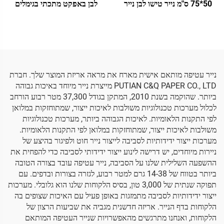
50*75 ס"מ נייר טישו לבן נייר
לבן באפקט מתכתי בגימלים
עטיפה צבעוני למתנה פרחים
כסף, ממדים 500*700 מ"מ,
בגדים נעליים אריזה נייר טישו
מפעל לנייר עטיפה,Wholeale,
לבן
נייר טישו צבעוני איכותי גבוה
נייר עטיפה מותאם אישית מארח את מראה אריזת המוצר שלך. חברת
PUTIAN C&Q PAPER CO., LTD מייצרת נייר מיוחד באיכות גבוהה
ביותר. שהוקמה בשנת 2010, המתקן בגודל 37,300 מטר רבוע הורחב
לכלול מערכות טכנולוגיות משולבות לאיכות ייצור, שמתוחזקות במלואן
לפי התקנות הלאומיות. לאיכות הגבוהה ביותר, מערכות טכנולוגיות
משולבות לאיכות ייצור, שמתוחזקות במלואן לפי התקנות הלאומיות.
מערכות ייצור ידידותיות לסביבה לייצור נייר חוט ולפיגור בהיצע של
ניירות מיוחדים, יש דרישה לינוע ייצור ידידותי לסביבה כדי להפחית את
ההשפעה השלילית שלנו על הסביבה, נייר עטיפה עובד בצורה הטובה
ביותר בטווח של 14-38 גרם למטר רבוע, לגזרה בצורות ובדפים. עם
תפוקה שנתית של 3,000 טון, בסיס הלקוחות שלנו הוא גלובלי. מערכות
ייצור ידידותיות לסביבה מתמזגות באופן פעיל עם האיכות שצופים בה
הלקוחות בדף הנייר. אריזה חדשנית מגביה את שביעות הרצון של
הלקוחות, ואנחנו מתרגשים מהאפשרויות שנייר העטיפה המותאם