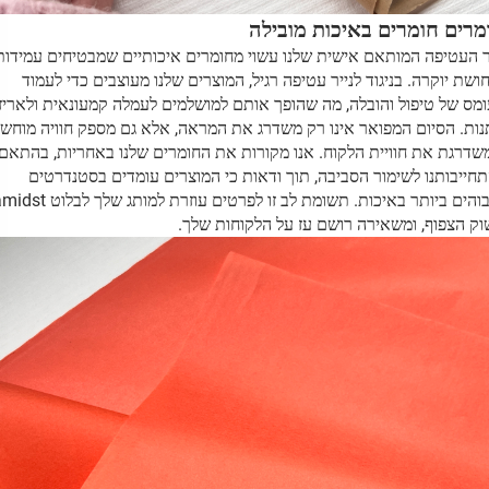
ים חומרים באיכות מובילה
העטיפה המותאם אישית שלנו עשוי מחומרים איכותיים שמבטיחים עמידות
ת יוקרה. בניגוד לנייר עטיפה רגיל, המוצרים שלנו מעוצבים כדי לעמוד
 של טיפול והובלה, מה שהופך אותם למושלמים לעמלה קמעונאית ולאריזת
. הסיום המפואר אינו רק משדרג את המראה, אלא גם מספק חוויה מוחשית
גת את חוויית הלקוח. אנו מקורות את החומרים שלנו באחריות, בהתאם
יבותנו לשימור הסביבה, תוך ודאות כי המוצרים עומדים בסטנדרטים
הגבוהים ביותר באיכות. תשומת לב זו לפרטים עוזרת למותג שלך לבלוט amidst
הצפוף, ומשאירה רושם עז על הלקוחות שלך.