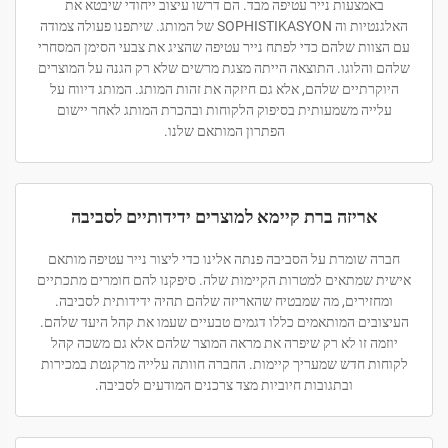
באמצעות נייר עטיפה מבד. הם דרשו עיצוב ייחודי שיבטא את
האלגנטיות וה SOPHISTIKASYON של המותג. שיתפנו פעולה צמודה
עם הצוות שלהם כדי לפתח נייר עטיפה שהציג את צבעי הסימן המסחרי
שלהם והלוגו. התוצאה הייתה מצגת מרשים שלא רק הגנה על המוצרים
היוקרתיים שלהם, אלא גם חיזקה את זהות המותג. המותג דיווח על
עלייה משמעותית בסיפוק הלקוחות ובהכרת המותג לאחר יישום
הפתרון המותאם שלנו.
אריזה ברת קיימא למוצרים ידידותיים לסביבה
חברה שומרת על הסביבה פנתה אלינו כדי ליצור נייר עטיפה מותאם
אישית שמתאים למטרות הקיימות שלה. סיפקנו להם חומרים מתכתיים
ומחזירים, מה שמבטיח שהאריזה שלהם תהיה ידידותית לסביבה.
העיצובים המותאמים כללו דגמים טבעיים שעמו את קהל היעד שלהם.
יוזמה זו לא רק שיפרה את מראה המוצר שלהם אלא גם משכה קהל
לקוחות חדש שמעריך קיימות. החברה חוותה עלייה מרקנטת במכירות
ובתגובות חיוביות מצד צרכנים המודעים לסביבה.