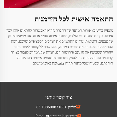
התאמה אישית לכל הזדמנות
מאפיין בולט באיפורות המתנה של החברתנו הוא האפשרות להתאים אותן לכל
אירוע. בין אם חוגגים יום הולדת, חתונה, אירוע עסקי או חג, אנו מציעים מגוון
של צבעים, דוגמאות וגדלים התואמים את הצרכים הספציפיים שלכם. רמת
ההתאמה הזו מגבירה את חוויית המתנה, ומאפשרת ללקוחות ליצור ערכה
ייחודית שמביעה את סגנונם והרגשותיהם. הצוות שלנו מחויב לעבוד בצורה
קרובנית עם הלקוחות כדי לספק פתרונות מותאמים אישית העולים על
תוחלתם, ומבטיח שכל מתנה תהיה ملفופת באופן מושלם.
צור קשר איתנו
טלפון:
+86-13860987108
אֶלֶקטרוֹנִי:
[email protected]