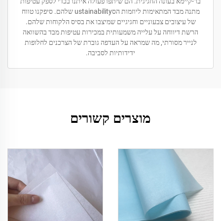
בר-קיימא בעונה החגיגית. הם שיתפו פעולה איתנו בכדי לספק עטיפות
מתנה מבד המתאימות ליוזמות הסustainability שלהם. סיפקנו טווח
של עיצובים צבעוניים וחגיגיים שמיצבו את בסיס הלקוחות שלהם.
הרשת דיווחה על עלייה משמעותית במכירות עטיפות מבד בהשוואה
לנייר מסורתי, מה שמראה על העדפה גוברת של הצרכנים לחלופות
ידידותיות לסביבה.
מוצרים קשורים