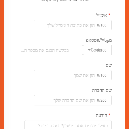
אימייל
0/100
מوباיל/ווטסאפ
Code
0/100
שם
0/100
שם החברה
0/200
הודעה