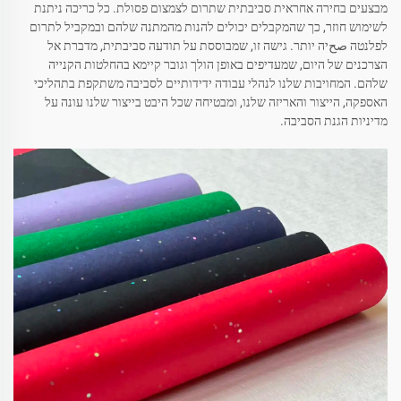
מבצעים בחירה אחראית סביבתית שתרום לצמצום פסולת. כל כריכה ניתנת
לשימוש חוזר, כך שהמקבלים יכולים להנות מהמתנה שלהם ובמקביל לתרום
לפלנטה صحיה יותר. גישה זו, שמבוססת על תודעה סביבתית, מדברת אל
הצרכנים של היום, שמעדיפים באופן הולך וגובר קיימא בהחלטות הקנייה
שלהם. המחויבות שלנו לנהלי עבודה ידידותיים לסביבה משתקפת בתהליכי
האספקה, הייצור והאריזה שלנו, ומבטיחה שכל היבט בייצור שלנו עונה על
מדיניות הגנת הסביבה.