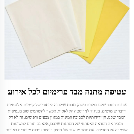
עטיפת מתנה מבד פרימיום לכל אירוע
עטיפת המבד שלנו בולטת בשוק בזכות שילובה הייחודי של קיימות, אלגנטיות
וריבוי שימושים. בניגוד לנירוסטה הקלאסית, אפשר להשתמש שוב בעטיפות
המבד שלנו, הן ידידותיות לסביבה וזמינות במגוון צבעים ודפוסים. זה לא רק
מגביר את המראה האסתטי של המתנות שלכם, אלא גם תורם למשימות
השמירה על הסביבה. עם יותר מעשור של ניסיון בייצור ניירות מיוחדים באיכות