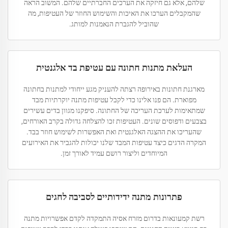
שלהם, אלא גם חיזקה את הערכים החברתיים שלהם. המשוב הראה
שהמקבלים הערכו את האיכות והשימוש החוזר של העטיפות, מה
שהוביל להגברת הנאמנות למותג.
העלאת מתנות חתונה עם עטיפת בד אלגנטית
מארגנת חתונות באירופה רצתה להעניק מגע ייחודי למתנות בחתונה
מפוארת. הם פנו אלינו כדי לקבל עטיפות מתנה יוקרתיות מבד
שמתאימות לערכת העריכה של החתונה. סיפקנו מגוון בדים עשירים
בצבעים ודפוסים שונים. העטיפות זכו להצלחה גדולה בקרב האורחים,
שהעריכו את ההצגה האלגנטית ואת האפשרות לשימוש חוזר בבד.
המקרה הדגים כיצד עטיפות המבד שלנו יכולות להגביר את האירועים
המיוחדים וליצור רושם עמיד לאורך זמן.
פתרונות מתנה ידידותיים לסביבה לחגים
רשת קמעונאות בדרום מזרח אסיה התמקדה לקדם אפשרויות מתנה