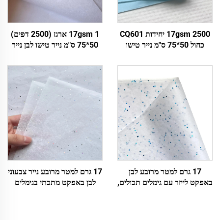
17gsm 2500 יחידות CQ601
17gsm 1 ארגז (2500 דפים)
כחול 50*75 ס"מ נייר טישו
50*75 ס"מ נייר טישו לבן נייר
צבעוני מותקן, נייר מותאם
עטיפה צבעוני למתנה פרחים
אישית, מפעל ישיר למזון פירות
בגדים נעליים אריזה נייר טישו
בגדים טייץ'irts נעליים עטיפה
לבן
17 גרם למטר מרובע לבן
17 גרם למטר מרובע נייר צבעוני
באפקט לייזר עם גימלים תכולים,
לבן באפקט מתכתי בגימלים
ממדים 500*700 מ"מ, נייר
כסף, ממדים 500*700 מ"מ,
צבעוני לתוספות דקורטיביות,
מפעל לנייר עטיפה,Wholeale,
עטיפה, אריזה, נייר טישו איכותי
נייר טישו צבעוני איכותי גבוה