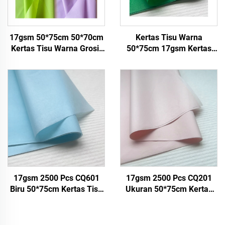
17gsm 50*75cm 50*70cm
Kertas Tisu Warna
Kertas Tisu Warna Grosir
50*75cm 17gsm Kertas
Pabrik Kertas untuk
Padat Pabrik Langsung
Kemasan
Pengemasan Makanan
Buah Apel Tomat Anggur
Kertas Pembungkus Tisu
17gsm 2500 Pcs CQ601
17gsm 2500 Pcs CQ201
Biru 50*75cm Kertas Tisu
Ukuran 50*75cm Kertas
Warna Polos Pabrik Kertas
Tisu Berwarna Produksi
Custom Langsung dari
Pabrik Langsung untuk
Pabrik Kemasan Makanan
Buah Makanan Pakaian