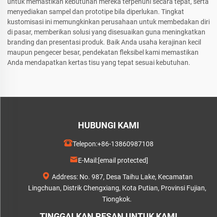
untuk memastikan kebutuhan mereka terpenuhi secara tepat, serta
menyediakan sampel dan prototipe bila diperlukan. Tingkat
kustomisasi ini memungkinkan perusahaan untuk membedakan diri
di pasar, memberikan solusi yang disesuaikan guna meningkatkan
branding dan presentasi produk. Baik Anda usaha kerajinan kecil
maupun pengecer besar, pendekatan fleksibel kami memastikan
Anda mendapatkan kertas tisu yang tepat sesuai kebutuhan.
HUBUNGI KAMI
Telepon:
+86-13860987108
E-Mail:
[email protected]
Address: No. 987, Desa Taihu Lake, Kecamatan
Lingchuan, Distrik Chengxiang, Kota Putian, Provinsi Fujian,
Tiongkok.
TINGGALKAN PESAN UNTUK KAMI