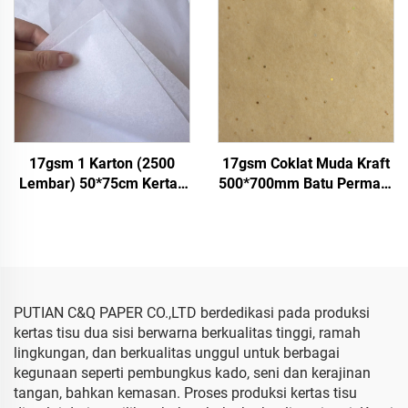
Buah Pakaian Kaos
Sepatu
17gsm 1 Karton (2500
17gsm Coklat Muda Kraft
Lembar) 50*75cm Kertas
500*700mm Batu Permata
Tisu Putih untuk Hadiah
Perak Kertas Tisu Grosir
Bunga Pakaian Sepatu
Kemasan Bunga Murah
Kemasan Berwarna Kertas
Kertas Tisu
Tisu Putih
PUTIAN C&Q PAPER CO.,LTD berdedikasi pada produksi
kertas tisu dua sisi berwarna berkualitas tinggi, ramah
lingkungan, dan berkualitas unggul untuk berbagai
kegunaan seperti pembungkus kado, seni dan kerajinan
tangan, bahkan kemasan. Proses produksi kertas tisu