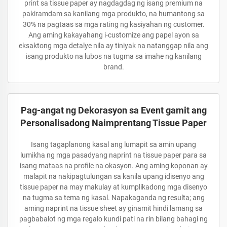
print sa tissue paper ay nagdagdag ng isang premium na
pakiramdam sa kanilang mga produkto, na humantong sa
30% na pagtaas sa mga rating ng kasiyahan ng customer.
Ang aming kakayahang i-customize ang papel ayon sa
eksaktong mga detalye nila ay tiniyak na natanggap nila ang
isang produkto na lubos na tugma sa imahe ng kanilang
brand.
Pag-angat ng Dekorasyon sa Event gamit ang
Personalisadong Naimprentang Tissue Paper
Isang tagaplanong kasal ang lumapit sa amin upang
lumikha ng mga pasadyang naprint na tissue paper para sa
isang mataas na profile na okasyon. Ang aming koponan ay
malapit na nakipagtulungan sa kanila upang idisenyo ang
tissue paper na may makulay at kumplikadong mga disenyo
na tugma sa tema ng kasal. Napakaganda ng resulta; ang
aming naprint na tissue sheet ay ginamit hindi lamang sa
pagbabalot ng mga regalo kundi pati na rin bilang bahagi ng