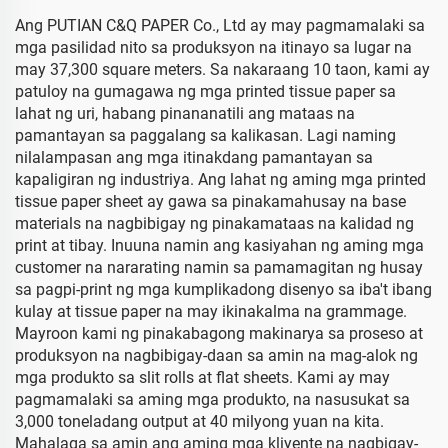
Ang PUTIAN C&Q PAPER Co., Ltd ay may pagmamalaki sa
mga pasilidad nito sa produksyon na itinayo sa lugar na
may 37,300 square meters. Sa nakaraang 10 taon, kami ay
patuloy na gumagawa ng mga printed tissue paper sa
lahat ng uri, habang pinananatili ang mataas na
pamantayan sa paggalang sa kalikasan. Lagi naming
nilalampasan ang mga itinakdang pamantayan sa
kapaligiran ng industriya. Ang lahat ng aming mga printed
tissue paper sheet ay gawa sa pinakamahusay na base
materials na nagbibigay ng pinakamataas na kalidad ng
print at tibay. Inuuna namin ang kasiyahan ng aming mga
customer na nararating namin sa pamamagitan ng husay
sa pagpi-print ng mga kumplikadong disenyo sa iba't ibang
kulay at tissue paper na may ikinakalma na grammage.
Mayroon kami ng pinakabagong makinarya sa proseso at
produksyon na nagbibigay-daan sa amin na mag-alok ng
mga produkto sa slit rolls at flat sheets. Kami ay may
pagmamalaki sa aming mga produkto, na nasusukat sa
3,000 toneladang output at 40 milyong yuan na kita.
Mahalaga sa amin ang aming mga kliyente na nagbigay-