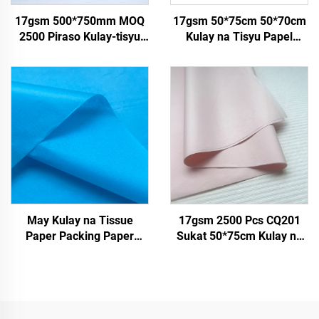
17gsm 500*750mm MOQ
17gsm 50*75cm 50*70cm
2500 Piraso Kulay-tisyu
Kulay na Tisyu Papel
Pabrika Nagbabaligya ng
Pabrika Nagbabala ng
Tisyu ng Mataas na
Papel para sa Packaging
Kalidad na Pagkain Regalo
Presente sa Pakikipasko
May Kulay na Tissue
17gsm 2500 Pcs CQ201
Paper Packing Paper
Sukat 50*75cm Kulay na
Wrapping Paper para sa
Papel Tissue Solid Direkta
17gsm
sa Pabrika Pagkain Prutas
damit Tshirt Sapatos na
Pakikipagtalastasan ng
Papel