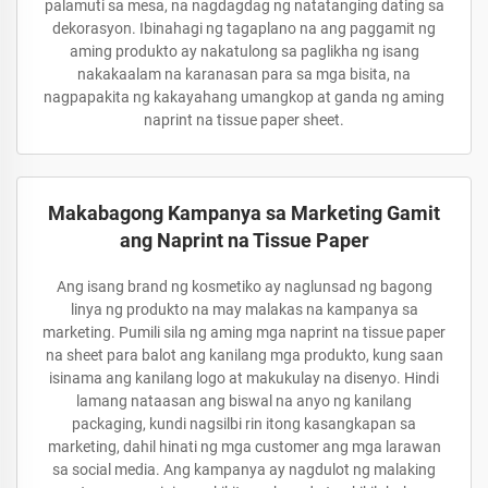
palamuti sa mesa, na nagdagdag ng natatanging dating sa
dekorasyon. Ibinahagi ng tagaplano na ang paggamit ng
aming produkto ay nakatulong sa paglikha ng isang
nakakaalam na karanasan para sa mga bisita, na
nagpapakita ng kakayahang umangkop at ganda ng aming
naprint na tissue paper sheet.
Makabagong Kampanya sa Marketing Gamit
ang Naprint na Tissue Paper
Ang isang brand ng kosmetiko ay naglunsad ng bagong
linya ng produkto na may malakas na kampanya sa
marketing. Pumili sila ng aming mga naprint na tissue paper
na sheet para balot ang kanilang mga produkto, kung saan
isinama ang kanilang logo at makukulay na disenyo. Hindi
lamang nataasan ang biswal na anyo ng kanilang
packaging, kundi nagsilbi rin itong kasangkapan sa
marketing, dahil hinati ng mga customer ang mga larawan
sa social media. Ang kampanya ay nagdulot ng malaking