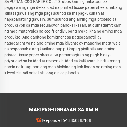
Sa PUTIAN C&Q PAPER CO.,LTD, lubos kaming nakatuon sa
paggawa ng mga de-kalidad na printed tissue paper sheets habang
isinasagawa ang mga pagsusunod sa mapagkukunan at
napapanatiling gawain. Sumusunod ang aming mga proseso sa
produksyon sa mga regulasyon pangkalikasan, at gumagamit kami
ng mga materyales na eco-friendly upang makalikha ng aming mga
produkto. Ang ganitong komitment sa pagpapanatili ay
nagagarantiya na ang aming mga kliyente ay maaaring magtiwala
na responsable ang kanilang napipili kapag pinili nila ang aming
printed tissue paper sheets. Sa pamamagitan ng pagbibigay-
priyoridad sa kalidad at responsibilidad sa kalikasan, hindi lamang
namin natutugunan ang mga hinihinging kahilingan ng aming mga
kliyente kundi nakakatulong din sa planeta.
MAKIPAG-UGNAYAN SA AMIN
Telepono:
+86-13860987108