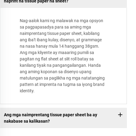
naprint na tissue paper na sheet?
Nag-aalok kami ng malawak na mga opsyon
sa pagpapasadya para sa aming mga
naimprentang tissue paper sheet, kabilang
ang iba't ibang kulay, disenyo, at grammage
na nasa hanay mula 14 hanggang 38gsm.
Ang mga kliyente ay maaaring pumili sa
pagitan ng flat sheet at slit roll batay sa
kanilang tiyak na pangangailangan. Handa
ang aming koponan sa disenyo upang
matulungan sa paglikha ng mga natatanging
pattern at imprenta na tugma sa iyong brand
identity.
Ang mga naimprentang tissue paper sheet ba ay
nakabase sa kalikasan?