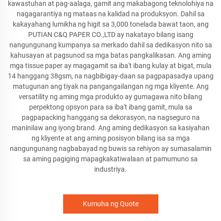
kawastuhan at pag-aalaga, gamit ang makabagong teknolohiya na
nagagarantiya ng mataas na kalidad na produksyon. Dahil sa
kakayahang lumikha ng higit sa 3,000 tonelada bawat taon, ang
PUTIAN C&Q PAPER CO.,LTD ay nakatayo bilang isang
nangungunang kumpanya sa merkado dahil sa dedikasyon nito sa
kahusayan at pagsunod sa mga batas pangkalikasan. Ang aming
mga tissue paper ay magagamit sa iba't ibang kulay at bigat, mula
14 hanggang 38gsm, na nagbibigay-daan sa pagpapasadya upang
matugunan ang tiyak na pangangailangan ng mga kliyente. Ang
versatility ng aming mga produkto ay gumagawa nito bilang
perpektong opsyon para sa iba't ibang gamit, mula sa
pagpapacking hanggang sa dekorasyon, na nagseguro na
maninilaw ang iyong brand. Ang aming dedikasyon sa kasiyahan
ng kliyente at ang aming posisyon bilang isa sa mga
nangungunang nagbabayad ng buwis sa rehiyon ay sumasalamin
sa aming pagiging mapagkakatiwalaan at pamumuno sa
industriya.
Kumuha ng Quote