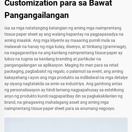
Customization para sa Bawat
Pangangailangan
Isa sa mga natatanging katangian ng aming mga naimprentang
tissue paper sheet ay ang walang kapantay na pagpapasadya na
aming iniaalok. Ang mga kliyente ay maaaring pumili mula sa
malawak na hanay ng mga kulay, disenyo, at timbang (grammage),
na nagagarantiya na ang kanilang naimprentang tissue paper ay
lubos na tugma sa kanilang branding at partikular na
pangangailangan sa aplikasyon. Maging ito man para sa retail
packaging, pagbabalot ng regalo, o palamuti sa event, ang aming
kakayahang i-ayon ang mga produkto sa indibidwal na mga detalye
ay siyang nagtatakda sa amin sa industriya. Ang ganitong antas
ng personalisasyon ay hindi lamang nagpapahusay sa estetikong
anyo ng produkto kundi nagpapatibay din sa pagkakakilanlan ng
brand, na ginagawing mahalagang asset ang aming mga
naimprentang tissue paper sheet para sa anumang negosyo.