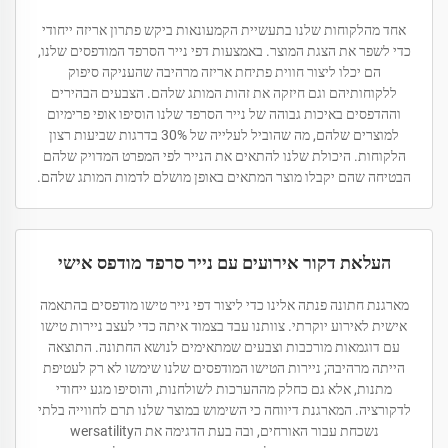
אחד מהלקוחות שלנו בתעשיית הקמעונאות ביקש פתרון אריזה ייחודי
כדי לשפר את הצגת המוצר. באמצעות דפי נייר הסרפד המודפסים שלנו,
הם יכלו ליצור חווית פתיחת אריזה מרהיבה שהעניקה סיפוק
ללקוחותיהם וגם חיזקה את זהות המותג שלהם. הצבעים הבהירים
וההדפסים באיכות גבוהה של נייר הסרפד שלנו הוסיפו אופי פרימיום
למוצרים שלהם, מה שהוביל לעלייה של 30% בדרגות שביעות רצון
הלקוחות. היכולת שלנו להתאים את הנייר לפי המפרט המדויק שלהם
הבטיחה שהם יקבלו מוצר המתאים באופן מושלם לדמות המותג שלהם.
העלאת דקור אירועים עם נייר סרפד מודפס אישי
מארגנת חתונה פנתה אלינו כדי ליצור דפי נייר טישו מודפסים בהתאמה
אישית לאירוע יוקרתי. צוותנו עבד בצמוד איתה כדי לעצב ניירות טישו
עם דוגמאות מורכבות וצבעים שמתאימים לנושא החתונה. התוצאה
הייתה מרהיבה; ניירות הטישו המודפסים שלנו שימשו לא רק לעטיפת
מתנות, אלא גם כחלק מההערכות לשולחנות, והוסיפו מגע ייחודי
לדקורציה. המארגנת דיווחה כי השימוש במוצר שלנו תרם לחווייה בלתי
נשכחת עבור האורחים, ובה בעת הדגימה את הwersatility