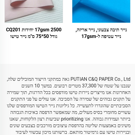
נייר תיבה צבעוני, נייר אריזה,
17gsm 2500 יחידות CQ201
נייר עטיפה ל-17gsm
גודל 50*75 ס"מ נייר טישו
צבעוני מפעל ישיר אריזת מזון
פירות בגדים חולצות טישרט
נעליים נייר עטיפה
PUTIAN C&Q PAPER Co., Ltd גאה במתקני הייצור המובילים שלה,
שנבנו על שטח של 37,300 מטרים רבועים. במשך 10 השנים
האחרונות אנו מייצרים ניירות טישו מודפסים בכל הדרגות, תוך שמירה
על תקנים גבוהים של שמירה על הסביבה. אנו עולים על פני התקנים
הסביבתיים שהוגדרו לתעשייה. כל גיליונות נייר הטישו המודפסים שלנו
עשויים מחומרי בסיס מעולים, מה שמאפשר הדפסה באיכות הגבוהה
ביותר ועמידות גבוהה. אנו prioritizing שביעות רצון הלקוחות, שאנו
משיגים באמצעות שליטה בהדפסת עיצובים מורכבים בצבעים שונים
ובניירות טישו עם גרמיטור מותאם. ברשותנו מיכון עכשווי לעיבוד