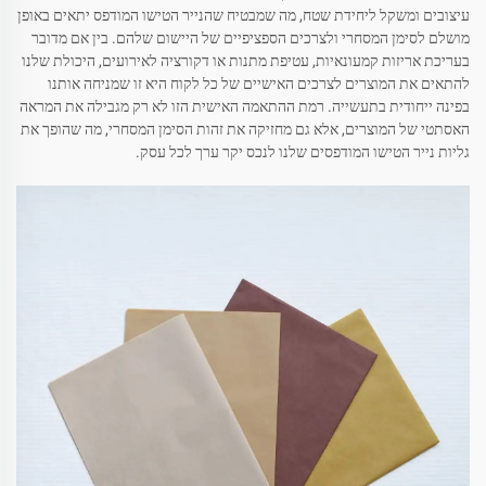
עיצובים ומשקל ליחידת שטח, מה שמבטיח שהנייר הטישו המודפס יתאים באופן
מושלם לסימן המסחרי ולצרכים הספציפיים של היישום שלהם. בין אם מדובר
בעריכת אריזות קמעונאיות, עטיפת מתנות או דקורציה לאירועים, היכולת שלנו
להתאים את המוצרים לצרכים האישיים של כל לקוח היא זו שמניחה אותנו
בפינה ייחודית בתעשייה. רמת ההתאמה האישית הזו לא רק מגבילה את המראה
האסתטי של המוצרים, אלא גם מחזיקה את זהות הסימן המסחרי, מה שהופך את
גליות נייר הטישו המודפסים שלנו לנכס יקר ערך לכל עסק.