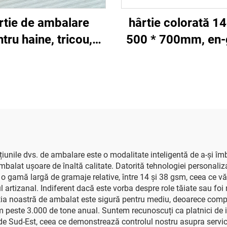
rtie de ambalare
hârtie colorată 
tru haine, tricou,
500 * 700mm, en-
tofi, 17gsm, 2500
de înaltă calitate, 
 CQ201, dimensiune
flori, flori, haine, p
cm, culoare, hârtie
ambalaj pentru ali
sorbantă, solidă,
fructe
t din fabrică, pentru
limente, fructe,
ambalare
pțiunile dvs. de ambalare este o modalitate inteligentă de a-și 
alat ușoare de înaltă calitate. Datorită tehnologiei personaliza
e o gamă largă de gramaje relative, între 14 și 38 gsm, ceea ce vă
 artizanal. Indiferent dacă este vorba despre role tăiate sau foi
tia noastră de ambalat este sigură pentru mediu, deoarece compa
ăm peste 3.000 de tone anual. Suntem recunoscuți ca platnici de 
de Sud-Est, ceea ce demonstrează controlul nostru asupra serviciu