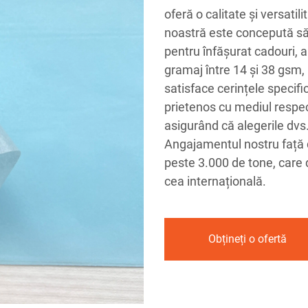
oferă o calitate și versatil
noastră este concepută să f
pentru înfășurat cadouri, a
gramaj între 14 și 38 gsm, 
satisface cerințele specific
prietenos cu mediul respe
asigurând că alegerile dvs
Angajamentul nostru față d
peste 3.000 de tone, care d
cea internațională.
Obțineți o ofertă