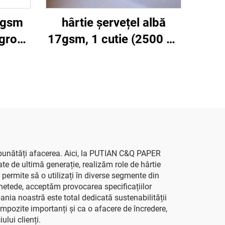
14gsm
hârtie șervețel albă
gros,
17gsm, 1 cutie (2500 de
cadou,
coli), 50*75cm, colorată,
antofi,
pentru cadouri, flori,
mente,
haine, pantofi, ambalaje,
hârtie șervețel albă
îmbunătăți afacerea. Aici, la PUTIAN C&Q PAPER
te de ultimă generație, realizăm role de hârtie
 permite să o utilizați în diverse segmente din
 netede, acceptăm provocarea specificațiilor
nia noastră este total dedicată sustenabilității
impozite importanți și ca o afacere de încredere,
lui clienți.