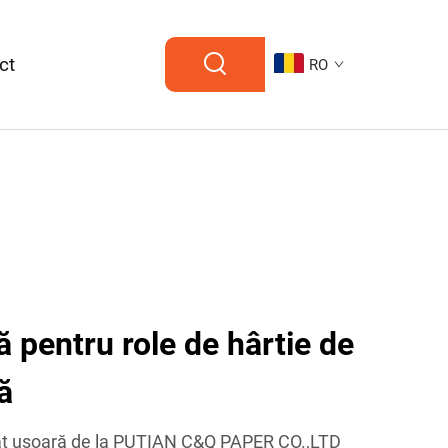
ct
RO
ă pentru role de hârtie de
ă
lat ușoară de la PUTIAN C&Q PAPER CO.,LTD