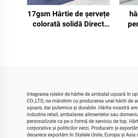
17gsm Hârtie de șervețe
hâ
colorată solidă Direct
pen
din Fabrică Frumoasă
pan
Hârtie de ambalaj pentru
buc.
Alimente Fructe Mere
50*75
Roșii Struguri Hârtie de
ab
șervețe pentru Înveliș
direc
a
Integrarea rolelor de hârtie de ambalat ușoară în o
CO.,LTD, ne mândrim cu producerea unei hârtii de amb
ușoare, dar puternice și durabile. Hârtia noastră ar
industria retail, ambalarea alimentelor sau domeniul
personalizate ca pe o formă de serviciu de top. Hâr
corporative și politicilor verzi. Producem și export
deoarece exportăm în Statele Unite, Europa și Asia 