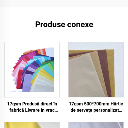
Produse conexe
17gsm Produsă direct în
17gsm 500*700mm Hârtie
fabrică Livrare în vrac
de șervețe personalizată
Hârtie colorată
Fabrica din China Hârtie
Personalizabilă Hârtie de
colorată pentru Ambalaj