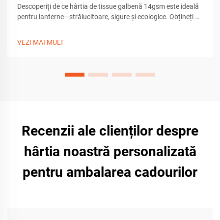
Descoperiți de ce hârtia de tissue galbenă 14gsm este ideală
pentru lanterne—strălucitoare, sigure și ecologice. Obțineți o
difuzie a luminii de 90% cu materiale pentru creații durabile și
netoxice. Începeți crearea acum.
VEZI MAI MULT
Recenzii ale clienților despre
hârtia noastră personalizată
pentru ambalarea cadourilor