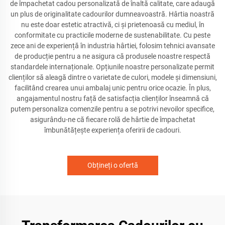
de împachetat cadou personalizată de înaltă calitate, care adaugă
un plus de originalitate cadourilor dumneavoastră. Hârtia noastră
nu este doar estetic atractivă, ci și prietenoasă cu mediul, în
conformitate cu practicile moderne de sustenabilitate. Cu peste
zece ani de experiență în industria hârtiei, folosim tehnici avansate
de producție pentru a ne asigura că produsele noastre respectă
standardele internaționale. Opțiunile noastre personalizate permit
clienților să aleagă dintre o varietate de culori, modele și dimensiuni,
facilitând crearea unui ambalaj unic pentru orice ocazie. În plus,
angajamentul nostru față de satisfacția clienților înseamnă că
putem personaliza comenzile pentru a se potrivi nevoilor specifice,
asigurându-ne că fiecare rolă de hârtie de împachetat
îmbunătățește experiența oferirii de cadouri.
Obțineți o ofertă