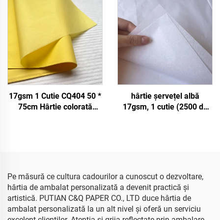
înveliș pentru
Înveliș Cadouri Haine
Îmbrăcăminte Pantofi
Mărfuri Hârtie de șervețe
Cadouri Floare Hârtie de
mătase
17gsm 1 Cutie CQ404 50 *
hârtie șervețel albă
75cm Hârtie colorată
17gsm, 1 cutie (2500 de
Fabrică En-gros Cadouri
coli), 50*75cm, colorată,
Flori Ambalaj Floral Hârtie
pentru cadouri, flori, haine,
absorbantă colorată
pantofi, ambalaje, hârtie
șervețel albă
Pe măsură ce cultura cadourilor a cunoscut o dezvoltare,
hârtia de ambalat personalizată a devenit practică și
artistică. PUTIAN C&Q PAPER CO., LTD duce hârtia de
ambalat personalizată la un alt nivel și oferă un serviciu
excelent clienților. Atentia și grija reflectate prin ambalare