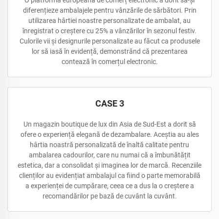
O platformă europeană de comerț electronic a dorit să-și
diferențieze ambalajele pentru vânzările de sărbători. Prin
utilizarea hârtiei noastre personalizate de ambalat, au
înregistrat o creștere cu 25% a vânzărilor în sezonul festiv.
Culorile vii și designurile personalizate au făcut ca produsele
lor să iasă în evidență, demonstrând că prezentarea
contează în comerțul electronic.
CASE 3
Un magazin boutique de lux din Asia de Sud-Est a dorit să
ofere o experiență elegană de dezambalare. Aceștia au ales
hârtia noastră personalizată de înaltă calitate pentru
ambalarea cadourilor, care nu numai că a îmbunătățit
estetica, dar a consolidat și imaginea lor de marcă. Recenziile
clienților au evidențiat ambalajul ca fiind o parte memorabilă
a experienței de cumpărare, ceea ce a dus la o creștere a
recomandărilor pe bază de cuvânt la cuvânt.