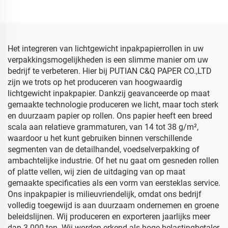
Bloemkleding Schoenen
Kleding Schoenen
Verpakking voor Voedsel
Verpakking Wit
Fruit
tissuepapier
Het integreren van lichtgewicht inpakpapierrollen in uw
verpakkingsmogelijkheden is een slimme manier om uw
bedrijf te verbeteren. Hier bij PUTIAN C&Q PAPER CO.,LTD
zijn we trots op het produceren van hoogwaardig
lichtgewicht inpakpapier. Dankzij geavanceerde op maat
gemaakte technologie produceren we licht, maar toch sterk
en duurzaam papier op rollen. Ons papier heeft een breed
scala aan relatieve grammaturen, van 14 tot 38 g/m²,
waardoor u het kunt gebruiken binnen verschillende
segmenten van de detailhandel, voedselverpakking of
ambachtelijke industrie. Of het nu gaat om gesneden rollen
of platte vellen, wij zien de uitdaging van op maat
gemaakte specificaties als een vorm van eersteklas service.
Ons inpakpapier is milieuvriendelijk, omdat ons bedrijf
volledig toegewijd is aan duurzaam ondernemen en groene
beleidslijnen. Wij produceren en exporteren jaarlijks meer
dan 3.000 ton. Wij worden erkend als hoge belastingbetaler