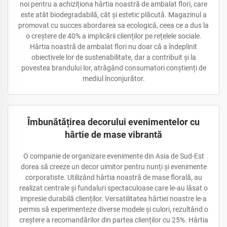
noi pentru a achiziționa hârtia noastră de ambalat flori, care
este atât biodegradabilă, cât și estetic plăcută. Magazinul a
promovat cu succes abordarea sa ecologică, ceea ce a dus la
o creștere de 40% a implicării clienților pe rețelele sociale.
Hârtia noastră de ambalat flori nu doar că a îndeplinit
obiectivele lor de sustenabilitate, dar a contribuit și la
povestea brandului lor, atrăgând consumatori conștienți de
mediul înconjurător.
Îmbunătățirea decorului evenimentelor cu
hârtie de mase vibrantă
O companie de organizare evenimente din Asia de Sud-Est
dorea să creeze un decor uimitor pentru nunți și evenimente
corporatiste. Utilizând hârtia noastră de mase florală, au
realizat centrale și fundaluri spectaculoase care le-au lăsat o
impresie durabilă clienților. Versatilitatea hârtiei noastre le-a
permis să experimenteze diverse modele și culori, rezultând o
creștere a recomandărilor din partea clienților cu 25%. Hârtia