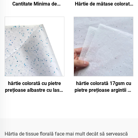
Cantitate Minima de
Hârtie de mătase colorată
Comanda 2500 de foi
Produsă în fabrică Livrare
Fabrica de Hartie de
în vrac Hârtie pentru
Ambalaj Colorata pentru
ambalaj Hârtie de mătase
Cadouri Alimentare si
pentru pietre prețioase
Suveniruri Calitate
Ridicata
hârtie colorată cu pietre
hârtie colorată 17gsm cu
prețioase albastre cu laser
pietre prețioase argintii cu
alb, 17gsm, 500 * 700mm,
laser alb, 500*700mm,
ambalaj decorativ, hârtie
vânzare en-gros, hârtie de
absorbantă colorată de
ambalare colorată de
înaltă calitate
înaltă calitate
Hârtia de tissue florală face mai mult decât să servească