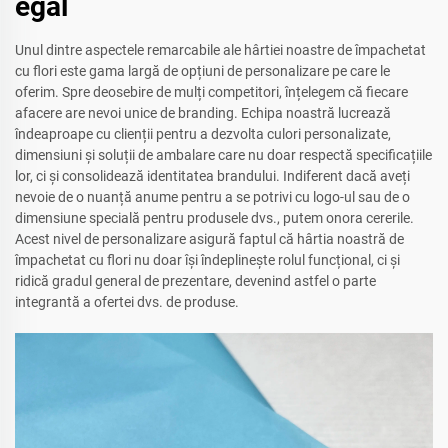
egal
Unul dintre aspectele remarcabile ale hârtiei noastre de împachetat
cu flori este gama largă de opțiuni de personalizare pe care le
oferim. Spre deosebire de mulți competitori, înțelegem că fiecare
afacere are nevoi unice de branding. Echipa noastră lucrează
îndeaproape cu clienții pentru a dezvolta culori personalizate,
dimensiuni și soluții de ambalare care nu doar respectă specificațiile
lor, ci și consolidează identitatea brandului. Indiferent dacă aveți
nevoie de o nuanță anume pentru a se potrivi cu logo-ul sau de o
dimensiune specială pentru produsele dvs., putem onora cererile.
Acest nivel de personalizare asigură faptul că hârtia noastră de
împachetat cu flori nu doar își îndeplinește rolul funcțional, ci și
ridică gradul general de prezentare, devenind astfel o parte
integrantă a ofertei dvs. de produse.