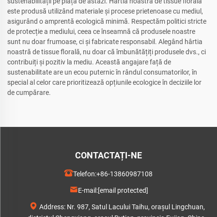
sustenabilității pe piața de astăzi. Hartia noastră de tissue florală
este produsă utilizând materiale și procese prietenoase cu mediul,
asigurând o amprentă ecologică minimă. Respectăm politici stricte
de protecție a mediului, ceea ce înseamnă că produsele noastre
sunt nu doar frumoase, ci și fabricate responsabil. Alegând hârtia
noastră de tissue florală, nu doar că îmbunătățiți produsele dvs., ci
contribuiți și pozitiv la mediu. Această angajare față de
sustenabilitate are un ecou puternic în rândul consumatorilor, în
special al celor care prioritizează opțiunile ecologice în deciziile lor
de cumpărare.
CONTACTAȚI-NE
Telefon:
+86-13860987108
E-mail:
[email protected]
Address: Nr. 987, Satul Lacului Taihu, orașul Lingchuan,