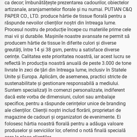
ca decor; îmbunătățește prezentarea cadourilor, obiectelor
artizanale, aranjamentelor florale și nu numai. PUTIAN C&Q
PAPER CO., LTD. produce hârtie de tissue florală pentru a
răspunde nevoilor clienților noștri din întreaga lume.
Procesul nostru de producție începe cu materiile prime cele
mai vii și durabile. Mașinile noastre avansate ne permit să
producem hârtie de tissue în diferite culori și diverse
greutăți, între 14 și 38 gsm, pentru a satisface diverse
cerințe. Calitatea este prioritatea noastră, iar acest lucru se
reflectă în producția noastră anuală de peste 3.000 de tone
livrate în zeci de țări din întreaga lume, inclusiv în Statele
Unite și Europa. Aplicăm, de asemenea, practici stricte de
sustenabilitate și gestionare responsabilă a mediului.
Suntem specializați în comenzi personalizate, indiferent
dacă este vorba de dimensiuni, culori sau ambalaje
specifice, pentru a răspunde cerințelor unice de branding
ale clienților. Clienții noștri includ florării, proprietari de
magazine de cadouri și organizatori de evenimente. Ei
folosesc hârtia noastră florală pentru a adăuga valoare
produselor și serviciilor lor, oferind o notă finală specială