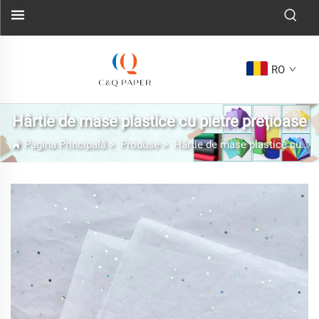
RO
Hârtie de mase plastice cu pietre prețioase
Pagina Principală
>
Produse
>
Hârtie de mase plastice cu pietre prețioase