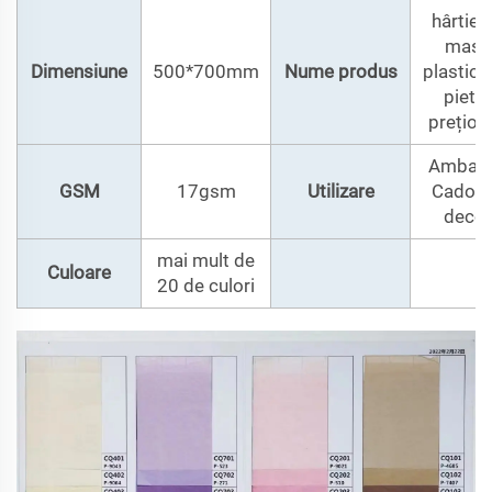
hârtie 
mase
Dimensiune
500*700mm
Nume produs
plastice
pietre
prețioa
Ambala
GSM
17gsm
Utilizare
Cadou 
decor
mai mult de
Culoare
20 de culori