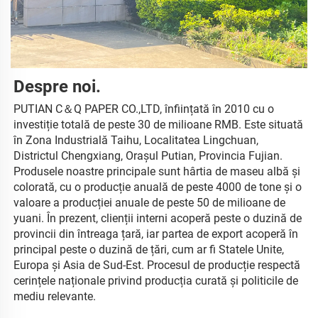
Despre noi. 
PUTIAN C＆Q PAPER CO.,LTD, înființată în 2010 cu o 
investiție totală de peste 30 de milioane RMB. Este situată 
în Zona Industrială Taihu, Localitatea Lingchuan, 
Districtul Chengxiang, Orașul Putian, Provincia Fujian. 
Produsele noastre principale sunt hârtia de maseu albă și 
colorată, cu o producție anuală de peste 4000 de tone și o 
valoare a producției anuale de peste 50 de milioane de 
yuani. În prezent, clienții interni acoperă peste o duzină de 
provincii din întreaga țară, iar partea de export acoperă în 
principal peste o duzină de țări, cum ar fi Statele Unite, 
Europa și Asia de Sud-Est. Procesul de producție respectă 
cerințele naționale privind producția curată și politicile de 
mediu relevante. 