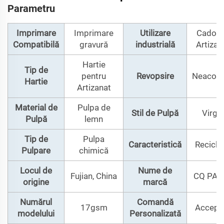
Parametru
Imprimare
Imprimare
Utilizare
Cadou 
Compatibilă
gravură
industrială
Artizan
Hartie
Tip de
pentru
Revopsire
Neacope
Hartie
Artizanat
Material de
Pulpa de
Stil de Pulpă
Virgin
Pulpă
lemn
Tip de
Pulpa
Caracteristică
Reciclab
Pulpare
chimică
Locul de
Nume de
Fujian, China
CQ PAP
origine
marcă
Numărul
Comandă
17gsm
Accepta
modelului
Personalizată