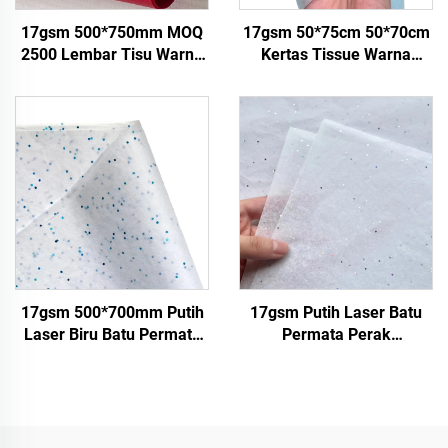
17gsm 500*750mm MOQ
17gsm 50*75cm 50*70cm
2500 Lembar Tisu Warna
Kertas Tissue Warna
Berkualitas Tinggi untuk
Pabrik Grosir Kertas untuk
Kemasan Hadiah
Packaging Kertas Tissue
Makanan, Grosir Pabrik
Batu Permata
Kertas Pembungkus
17gsm 500*700mm Putih
17gsm Putih Laser Batu
Laser Biru Batu Permata
Permata Perak
Kertas Hiasan Kemasan
500*700mm Kertas Warna
Berkualitas Tinggi Kertas
Pabrik Grosir Kertas Tisu
Tisu Berwarna
Berkualitas Tinggi
Berwarna