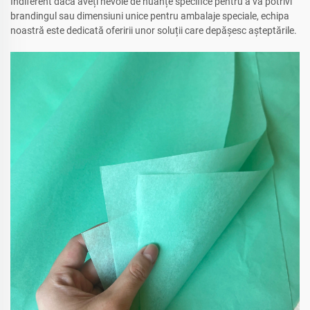
Indiferent dacă aveți nevoie de nuanțe specifice pentru a vă potrivi
brandingul sau dimensiuni unice pentru ambalaje speciale, echipa
noastră este dedicată oferirii unor soluții care depășesc așteptările.