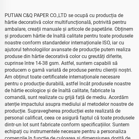
PUTIAN C&Q PAPER CO.,LTD se ocupă cu producția de
hârtie decorativă color multifuncțională, potrivită pentru
ambalare, creații manuale și articole de papetărie. Obținem
și producem hârtie de înaltă calitate pentru toate produsele
noastre conform standardelor internaționale ISO, iar cu
ajutorul tehnologiilor avansate de producție putem realiza
produse din hârtie decorativă color cu greutăți diferite,
cuprinse între 14-38 gsm. Astfel, suntem capabili să
producem o gamă variată de produse pentru clienții noștri.
Am obținut toate certificatele internaționale necesare
pentru o producție durabilă, astfel încât produsele noastre
de hârtie ecologice și de înaltă calitate, fabricate la
comandă, sunt realizate cu grijă față de mediu. Acordăm
atenție impactului asupra mediului al metodelor noastre de
producție. Supravegherea producției este realizată de
personal calificat, ceea ce asigură faptul că toate produsele
dintr-un lot sunt fabricate conform specificațiilor. Suntem
echipați cu instrumentele necesare pentru a personaliza
comenzile în funcție de culoarea și dimensiunea dorită de