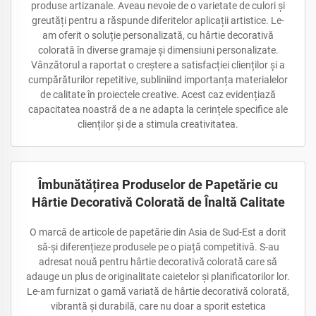
produse artizanale. Aveau nevoie de o varietate de culori și
greutăți pentru a răspunde diferitelor aplicații artistice. Le-
am oferit o soluție personalizată, cu hârtie decorativă
colorată în diverse gramaje și dimensiuni personalizate.
Vânzătorul a raportat o creștere a satisfacției clienților și a
cumpărăturilor repetitive, subliniind importanța materialelor
de calitate în proiectele creative. Acest caz evidențiază
capacitatea noastră de a ne adapta la cerințele specifice ale
clienților și de a stimula creativitatea.
Îmbunătățirea Produselor de Papetărie cu
Hârtie Decorativă Colorată de Înaltă Calitate
O marcă de articole de papetărie din Asia de Sud-Est a dorit
să-și diferențieze produsele pe o piață competitivă. S-au
adresat nouă pentru hârtie decorativă colorată care să
adauge un plus de originalitate caietelor și planificatorilor lor.
Le-am furnizat o gamă variată de hârtie decorativă colorată,
vibrantă și durabilă, care nu doar a sporit estetica