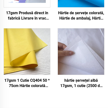
17gsm Produsă direct în
Hârtie de șervețe colorată,
fabrică Livrare în vrac
Hârtie de ambalaj, Hârtie
Hârtie colorată
de înveliș pentru 17gsm
Personalizabilă Hârtie de
înveliș pentru
Îmbrăcăminte Pantofi
Cadouri Floare Hârtie de
mătase
17gsm 1 Cutie CQ404 50 *
hârtie șervețel albă
75cm Hârtie colorată
17gsm, 1 cutie (2500 de
Fabrică En-gros Cadouri
coli), 50*75cm, colorată,
Flori Ambalaj Floral Hârtie
pentru cadouri, flori, haine,
absorbantă colorată
pantofi, ambalaje, hârtie
șervețel albă