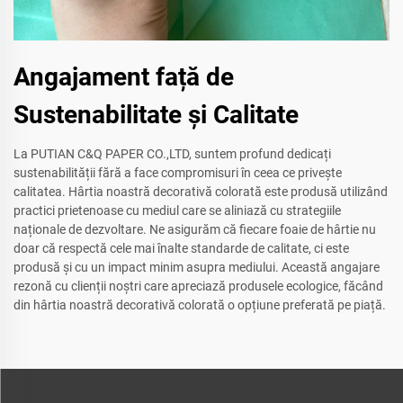
Angajament față de
Sustenabilitate și Calitate
La PUTIAN C&Q PAPER CO.,LTD, suntem profund dedicați
sustenabilității fără a face compromisuri în ceea ce privește
calitatea. Hârtia noastră decorativă colorată este produsă utilizând
practici prietenoase cu mediul care se aliniază cu strategiile
naționale de dezvoltare. Ne asigurăm că fiecare foaie de hârtie nu
doar că respectă cele mai înalte standarde de calitate, ci este
produsă și cu un impact minim asupra mediului. Această angajare
rezonă cu clienții noștri care apreciază produsele ecologice, făcând
din hârtia noastră decorativă colorată o opțiune preferată pe piață.