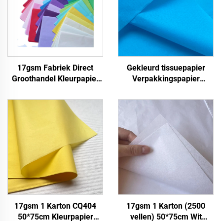
17gsm Fabriek Direct
Gekleurd tissuepapier
Groothandel Kleurpapier
Verpakkingspapier
Aanpasbare Verpakking
Geschenkpapier voor
Verpakkingspapier voor
17gsm
Kleding Schoenen
Geschenken Bloem
Tissuepapier
17gsm 1 Karton CQ404
17gsm 1 Karton (2500
50*75cm Kleurpapier
vellen) 50*75cm Wit