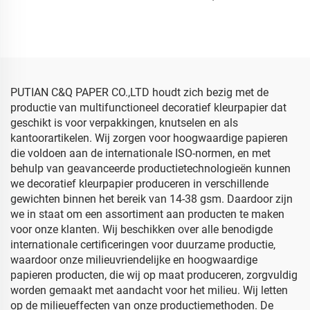
Fabriek groothandel
tissuepapier Gekleurd
Geschenk Bloemen
Geschenk Bloemen
Bloemkleding Verpakking
Kleding Schoenen
Gekleurd tissuepapier
Verpakking Wit
tissuepapier
PUTIAN C&Q PAPER CO.,LTD houdt zich bezig met de
productie van multifunctioneel decoratief kleurpapier dat
geschikt is voor verpakkingen, knutselen en als
kantoorartikelen. Wij zorgen voor hoogwaardige papieren
die voldoen aan de internationale ISO-normen, en met
behulp van geavanceerde productietechnologieën kunnen
we decoratief kleurpapier produceren in verschillende
gewichten binnen het bereik van 14-38 gsm. Daardoor zijn
we in staat om een assortiment aan producten te maken
voor onze klanten. Wij beschikken over alle benodigde
internationale certificeringen voor duurzame productie,
waardoor onze milieuvriendelijke en hoogwaardige
papieren producten, die wij op maat produceren, zorgvuldig
worden gemaakt met aandacht voor het milieu. Wij letten
op de milieueffecten van onze productiemethoden. De