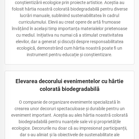
conștientizării ecologice prin proiecte artistice. Aceștia au
folosit hârtia noastră colorată biodegradabilă pentru diverse
lucrări manuale, subliniind sustenabilitatea în cadrul
curriculumului. Elevii au creat opere de artă frumoase
învățând în același timp importanța materialelor prietenoase
cu mediul. Inițiativa nu numai că a stimulat creativitatea
elevilor, dar a generat și discuții despre responsabilitatea
ecologică, demonstrând cum hârtia noastră poate fi un
instrument pentru educație și conștientizare.
Elevarea decorului evenimentelor cu hârtie
colorată biodegradabilă
O companie de organizare evenimente specializată în
crearea unor decoruri spectaculoase și durabile pentru un
eveniment important. Aceștia au ales hârtia noastră colorată
biodegradabilă pentru nuanțele sale vii și proprietățile
ecologice. Decorurile nu doar că au impresionat participanții,
dar s-au aliniat și la obiectivele de sustenabilitate ale