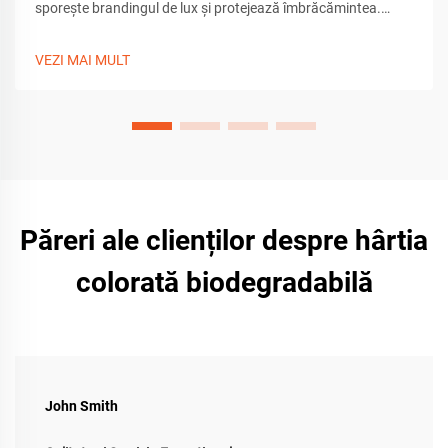
sporește brandingul de lux și protejează îmbrăcămintea.
Ideală pentru ambalarea eco-friendly a hainei de înaltă
calitate. Aflați cele mai bune practici.
VEZI MAI MULT
Păreri ale clienților despre hârtia
colorată biodegradabilă
John Smith