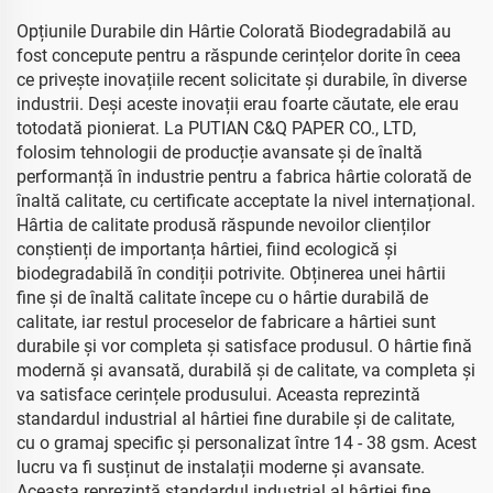
Opțiunile Durabile din Hârtie Colorată Biodegradabilă au
fost concepute pentru a răspunde cerințelor dorite în ceea
ce privește inovațiile recent solicitate și durabile, în diverse
industrii. Deși aceste inovații erau foarte căutate, ele erau
totodată pionierat. La PUTIAN C&Q PAPER CO., LTD,
folosim tehnologii de producție avansate și de înaltă
performanță în industrie pentru a fabrica hârtie colorată de
înaltă calitate, cu certificate acceptate la nivel internațional.
Hârtia de calitate produsă răspunde nevoilor clienților
conștienți de importanța hârtiei, fiind ecologică și
biodegradabilă în condiții potrivite. Obținerea unei hârtii
fine și de înaltă calitate începe cu o hârtie durabilă de
calitate, iar restul proceselor de fabricare a hârtiei sunt
durabile și vor completa și satisface produsul. O hârtie fină
modernă și avansată, durabilă și de calitate, va completa și
va satisface cerințele produsului. Aceasta reprezintă
standardul industrial al hârtiei fine durabile și de calitate,
cu o gramaj specific și personalizat între 14 - 38 gsm. Acest
lucru va fi susținut de instalații moderne și avansate.
Aceasta reprezintă standardul industrial al hârtiei fine