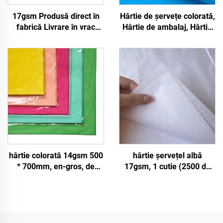
17gsm Produsă direct în
Hârtie de șervețe colorată,
fabrică Livrare în vrac
Hârtie de ambalaj, Hârtie
Hârtie colorată
de înveliș pentru 17gsm
Personalizabilă Hârtie de
înveliș pentru
Îmbrăcăminte Pantofi
Cadouri Floare Hârtie de
mătase
hârtie colorată 14gsm 500
hârtie șervețel albă
* 700mm, en-gros, de
17gsm, 1 cutie (2500 de
înaltă calitate, cadou, flori,
coli), 50*75cm, colorată,
flori, haine, pantofi,
pentru cadouri, flori, haine,
ambalaj pentru alimente,
pantofi, ambalaje, hârtie
fructe
șervețel albă