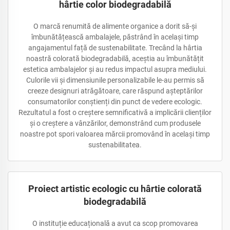
hârtie color biodegradabilă
O marcă renumită de alimente organice a dorit să-și
îmbunătățească ambalajele, păstrând în același timp
angajamentul față de sustenabilitate. Trecând la hârtia
noastră colorată biodegradabilă, aceștia au îmbunătățit
estetica ambalajelor și au redus impactul asupra mediului.
Culorile vii și dimensiunile personalizabile le-au permis să
creeze designuri atrăgătoare, care răspund așteptărilor
consumatorilor conștienți din punct de vedere ecologic.
Rezultatul a fost o creștere semnificativă a implicării clienților
și o creștere a vânzărilor, demonstrând cum produsele
noastre pot spori valoarea mărcii promovând în același timp
sustenabilitatea.
Proiect artistic ecologic cu hârtie colorată
biodegradabilă
O instituție educațională a avut ca scop promovarea