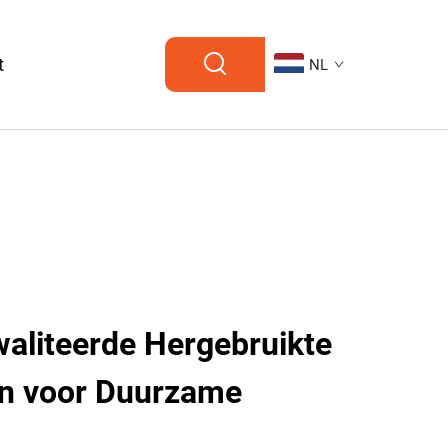
t
NL
liteerde Hergebruikte
en voor Duurzame