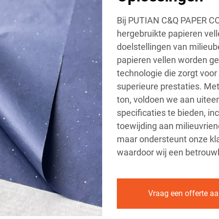
Bij PUTIAN C&Q PAPER CO.
hergebruikte papieren vell
doelstellingen van milie
papieren vellen worden g
technologie die zorgt voo
superieure prestaties. Met
ton, voldoen we aan uite
specificaties te bieden, 
toewijding aan milieuvriend
maar ondersteunt onze kla
waardoor wij een betrouwb
Vraag een offerte a