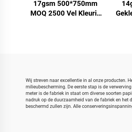
17gsm 500*750mm
14
MOQ 2500 Vel Kleurig
Gekl
Tissuepapier Fabriek
Groothandel
Hoog
Hoekwaliteit Voedsel
Bloe
Geschenk Verpakking
Sch
Verpakkingspapier
vo
Wij streven naar excellentie in al onze producten. 
milieubescherming. De eerste stap is de verwerving
meter is de fabriek in staat om diverse soorten pap
nadruk op de duurzaamheid van de fabriek en het daa
beschermd zullen zijn. Alle conserveringsinspannin