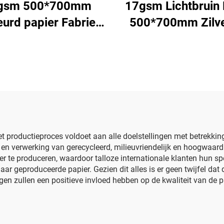
gsm 500*700mm
17gsm Lichtbruin 
eurd papier Fabriek
500*700mm Zilv
groothandel
Edelstenen
waardig Geschenk
Sjabloenpapie
men Bloemkleding
Groothandel
oenen Verpakking
Bloemmotieve
or Voedsel Fruit
Verpakking Goed
Sjabloenpapie
Het productieproces voldoet aan alle doelstellingen met betrekkin
 en verwerking van gerecycleerd, milieuvriendelijk en hoogwaard
ier te produceren, waardoor talloze internationale klanten hun s
r geproduceerde papier. Gezien dit alles is er geen twijfel dat
gen zullen een positieve invloed hebben op de kwaliteit van de 