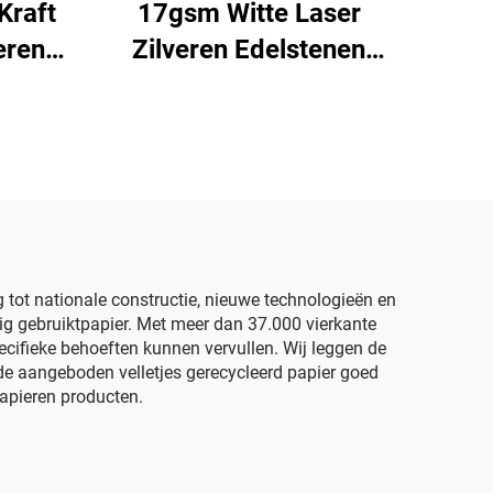
Kraft
17gsm Witte Laser
eren
Zilveren Edelstenen
500*700mm Gekleurd
r
Papier Fabriek
Groothandel Verpakking
n
Hoogwaardig Gekleurd
koop
Sjabloenpapier
r
g tot nationale constructie, nieuwe technologieën en
ig gebruiktpapier. Met meer dan 37.000 vierkante
pecifieke behoeften kunnen vervullen. Wij leggen de
 de aangeboden velletjes gerecycleerd papier goed
papieren producten.