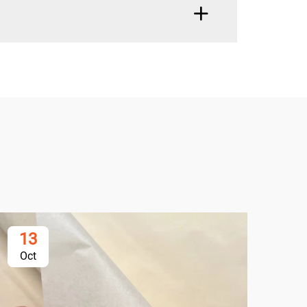
13
1
Oct
Oc