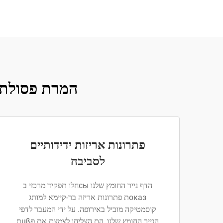
המרת פסולת ל
פתרונות אריזות ידידותיים
לסביבה
הדף נייר החומץ שלנו сыחלו תפקיד מרכזי ב
оказת פתרונות אריזה בר-קיימא למותג
קוסמטיקה מוביל באירופה. על ידי המעבר לדפי
הנייר החומץ שלנו, הם הצליחו לצמצם את פußת