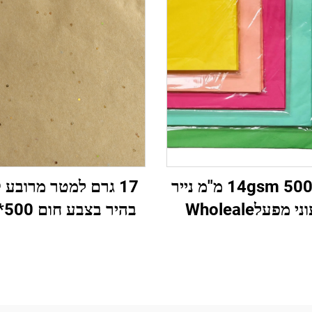
14gsm 500*700 מ"מ נייר
17 גרם למטר מרובע
צבעוני מפעלWholeale
ת גבוהה עטיפת מתנה
מ"מ גימלים כסף, נייר 
פרחים דפוס פרחים
Wholeale, עטיפת
 נעליים עטיפה אריזה
אריזה, נייר טישו זו
למזון פירות