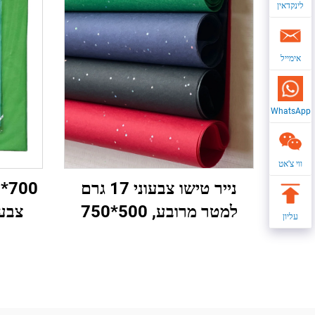
לינקדאין
אימייל
WhatsApp
ווי צ'אט
נייר טישו צבעוני 17 גרם
למטר מרובע, 500*750
עליון
מ"מ, MOQ 2500 דפים, סחר
באיכו
בקבוק מפעל, נייר עטיפה
עלי 
באיכות גבוהה למתנה, אריזת
בגדים
מזון ופירות