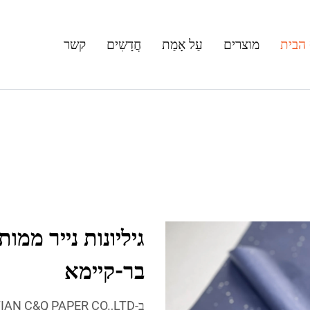
הבית
מוצרים
עַל אָמַת
חֲדָשִים
קשר
גיליונות נייר ממו
בר-קיימא