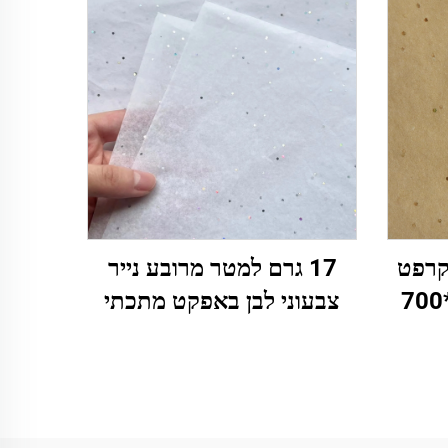
 קרפט
17 גרם למטר מרובע נייר
בהיר בצבע חום 500*700
צבעוני לבן באפקט מתכתי
טישו
בגימלים כסף, ממדים
 פרחים,
500*700 מ"מ, מפעל לנייר
ל
עטיפה,Wholeale, נייר טישו
צבעוני איכותי גבוה