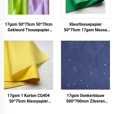
17gsm 50*75cm 50*70cm
Kleurtissuepapier
Gekleurd Tissuepapier
50*75cm 17gsm Massa
Fabriek Groothandel
Papier Fabriek Directe
Papier voor Verpakking
Verpakking Voedsel Fruit
appel Tomaat Druif
Verpakkingspapier Tissue
17gsm 1 Karton CQ404
17gsm Donkerblauw
50*75cm Kleurpapier
500*700mm Zilveren
Fabriek groothandel
Edelstenen Gekleurd
Geschenk Bloemen
Papier Sjabloenpapier