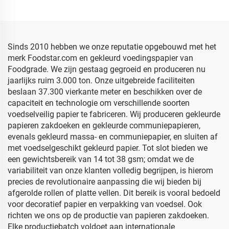
Bloemkleding Verpakking
Groothandel
Gekleurd tissuepapier
Bloemmotieven
Verpakking Goedkoop
Sjabloenpapier
Sinds 2010 hebben we onze reputatie opgebouwd met het
merk Foodstar.com en gekleurd voedingspapier van
Foodgrade. We zijn gestaag gegroeid en produceren nu
jaarlijks ruim 3.000 ton. Onze uitgebreide faciliteiten
beslaan 37.300 vierkante meter en beschikken over de
capaciteit en technologie om verschillende soorten
voedselveilig papier te fabriceren. Wij produceren gekleurde
papieren zakdoeken en gekleurde communiepapieren,
evenals gekleurd massa- en communiepapier, en sluiten af
met voedselgeschikt gekleurd papier. Tot slot bieden we
een gewichtsbereik van 14 tot 38 gsm; omdat we de
variabiliteit van onze klanten volledig begrijpen, is hierom
precies de revolutionaire aanpassing die wij bieden bij
afgerolde rollen of platte vellen. Dit bereik is vooral bedoeld
voor decoratief papier en verpakking van voedsel. Ook
richten we ons op de productie van papieren zakdoeken.
Elke productiebatch voldoet aan internationale