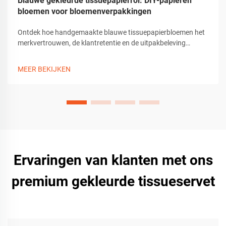
Blauwe gekleurde tissuepapierrol: DIY-papieren
bloemen voor bloemenverpakkingen
Ontdek hoe handgemaakte blauwe tissuepapierbloemen het
merkvertrouwen, de klantretentie en de uitpakbeleving
verbeteren. Leer tips, gereedschappen en
aanpassingsmogelijkheden voor premium
MEER BEKIJKEN
geschenkverpakkingen. Download de gids nu.
Ervaringen van klanten met ons
premium gekleurde tissueservet