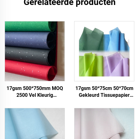
Gerelateerde producten
17gsm 500*750mm MOQ
17gsm 50*75cm 50*70cm
2500 Vel Kleurig
Gekleurd Tissuepapier
Tissuepapier Fabriek
Fabriek Groothandel
Groothandel Hoekwaliteit
Papier voor Verpakking
Voedsel Geschenk
Verpakking
Verpakkingspapier