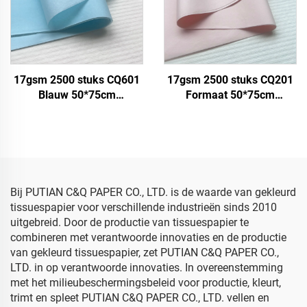
17gsm 2500 stuks CQ601
17gsm 2500 stuks CQ201
Blauw 50*75cm
Formaat 50*75cm
Kleurpapier Tissue Solide
Kleurpapier Tissue Solide
Maatwerk Papierfabriek
Fabriek direct Voedsel
direct Voedsel Fruit
Fruit Kleding T-shirt
Kleding T-shirt Schoenen
Schoenen
Verpakken
Verpakkingspapier
Bij PUTIAN C&Q PAPER CO., LTD. is de waarde van gekleurd
tissuespapier voor verschillende industrieën sinds 2010
uitgebreid. Door de productie van tissuespapier te
combineren met verantwoorde innovaties en de productie
van gekleurd tissuespapier, zet PUTIAN C&Q PAPER CO.,
LTD. in op verantwoorde innovaties. In overeenstemming
met het milieubeschermingsbeleid voor productie, kleurt,
trimt en spleet PUTIAN C&Q PAPER CO., LTD. vellen en