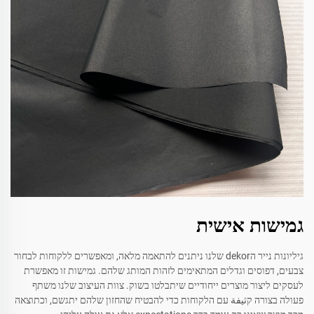
גמישות אישית
גיליונות נייר הdekor שלנו ניתנים להתאמה מלאה, ומאפשרים ללקוחות לבחור
צבעים, דפוסים וגדלים המתאימים לזהות המותג שלהם. גמישות זו מאפשרת
לעסקים ליצור מוצרים ייחודיים שיתבלטו בשוק. צוות העיצוב שלנו משתף
פעולה בצורה קثيفة עם הלקוחות כדי להבטיח שהחזון שלהם יתגשם, וכתוצאה