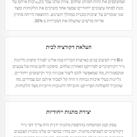
שמשקפים את זהות המותג שלהם. צוות שלנו עבד בקثיבות איתם על
מנת לפתח עיצובים ייחודיים שמצד אחד משיכים את הלקוחות ומצד
שני שומרים על יציבות מבנית במהלך השינוע. התוצאה הייתה פתרון
אריזה מרשים שהעלה את המכירות ב-30%.
העלאת דקורציה לבית
ס튜ודיו לעיצוב פנים בארצות הברית פנה אלינו לצורך סיפוק גליונות
נייר דקורטיביים לפרויקט האחרון שלהם. סיפקנו להם טווח של צבעים
וטקסטורות, מה שמאפשר להם ליצור אבניות קיר וקישוטים ייחודיים.
גליונות בעלי איכות גבוהה זו היה קל לעבוד איתם וגם עמידים, מה
שהוביל להצלחת הפרויקט והובילה לתגובות חיוביות מצד הלקוחות.
יצירת מתנות ייחודיות
עסק קטן המתמחה בהדפסת מתנות ידנית היה צריך דפי נייר
דקורטיביים לעטיפת מתנות. הם בחרו במוצרים שלנו בזכות הצבעים