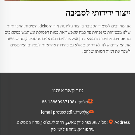
ייצור ידידותי לסביבה
אנו מחויבים לשימור הסביבה בייצור גיליונות נייר הdekor. השיטות החברתיות
שלנו מבטיחות כי נפחית עד כמה שאפשר את כמות הפסולת ונשתמש במשאבים
מתновים. מחויבות זו מוצאת חן אצל צרכנים המודאגים מהסביבה, מה שעושה
את המוצרים שלנו לא רק יפים אלא גם בחירות אחראיות לעסקים המחפשים
לשפר את דמות המותג שלהם.
צור קשר איתנו
טלפון:
+86-13860987108
אֶלֶקטרוֹנִי:
[email protected]
Address: מס' 987, כפר לייק טאיهو, רחוב לינגצ'ואן, מחוז צ'נגסיאנג,
עיר פודיאן, מחוז פוג'יאן, סין