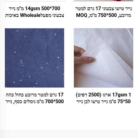
נייר טישו צבעוני 17 גרם למטר
14gsm 500*700 מ"מ נייר
מרובע, 500*750 מ"מ, MOQ
צבעוני מפעלWholeale באיכות
2500 דפים, סחר בקבוק מפעל,
גבוהה עטיפת מתנה עלי פרחים
נייר עטיפה באיכות גבוהה
דפוס פרחים בגדים נעליים
למתנה, אריזת מזון ופירות
עטיפה אריזה למזון פירות
17gsm 1 ארגז (2500 דפים)
17 גרם למטר מרובע כחול כהה
50*75 ס"מ נייר טישו לבן נייר
500*700 מ"מ גימלים כסף, נייר
עטיפה צבעוני למתנה פרחים
צבעוני, נייר טישו Wholeale,
בגדים נעליים אריזה נייר טישו
עטיפת פרחים, אריזה, נייר טישו
לבן
זול