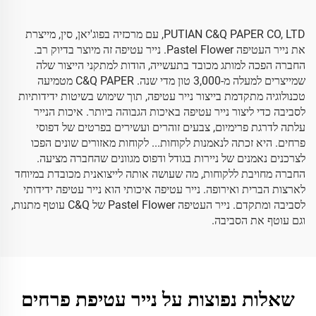
PUTIAN C&Q PAPER CO, LTD, עם מרכזיה בפוג'יאן, סין, מייצרת
את נייר העטיפה Pastel Flower. נייר עטיפה זה מיוצר בדיוק רב.
החברה הפכה למותג מכובד בתעשייה, הודות למתקני הייצור שלה
שמייצרים למעלה מ-3,000 טון מדי שנה. C&Q PAPER מטמיעה
טכנולוגיה מתקדמת בייצור נייר עטיפה, תוך שימוש בשיטות ידידותיות
לסביבה כדי ליצור נייר עטיפה באיכות הגבוהה ביותר. איכות הנייר
עלתה לדרגת פרימיום, צבעים זוהרים ועשירים בפרטים של דפוסי
פרחים. היא זכתה לנאמנות לקוחות... לקוחות מאזורים שונים הפכו
לצרכנים נאמנים של ניירות בגודל ודפוס מגוונים שהחברה מציעה.
החברה מחויבת ללקוחות, מה שעושה אותה לייצואנית מכובדת במיוחד
לארצות הברית ואירופה. נייר עטיפה איכותי הוא נייר עטיפה ידידותי
לסביבה ומתקדם. נייר העטיפה Pastel Flower של C&Q עוטף מתנות,
וגם עוטף את הסביבה.
שאלות נפוצות על נייר עטיפת פרחים