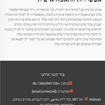
אנחנו מבינים שכל מתנה היא ייחודית, וכך גם האריזה. נייר העטיפה הפסטל
שלנו מציע אפשרויות התאמה אישית נרחבות, המאפשרות לך לבחור את הגודל,
העיצוב והגרמה שמתאימים ביותר לדרישות שלך. בין אם אתם צריכים דפים
קטנים עבור מתנות פרטיות או גלילים גדולים לריכוז המון, אנחנו יכולים
להתאים את המוצרים שלנו כדי לענות על הסטנדרטים שלכם. זה לא רק מבטיח
לך לקבל בדיוק מה שאתה צריך אלא גם משפר את חווית המתנה שלך.
המחויבות שלנו לרצון הלקוח פירושה שאנחנו כאן כדי לעזור לך למצוא את
הפתרון המושלם לצרכים האריזה שלך.
צור קשר איתנו
טלפון:
+86-13860987108
אֶלֶקטרוֹנִי:
[email protected]
Address: מס' 987, כפר לייק טאיهو, רחוב לינגצ'ואן, מחוז צ'נגסיאנג,
עיר פודיאן, מחוז פוג'יאן, סין