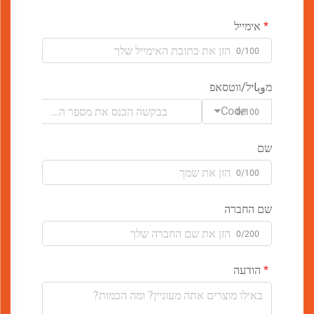
אימייל
0/100
מوباיל/ווטסאפ
Code
0/100
שם
0/100
שם החברה
0/200
הודעה