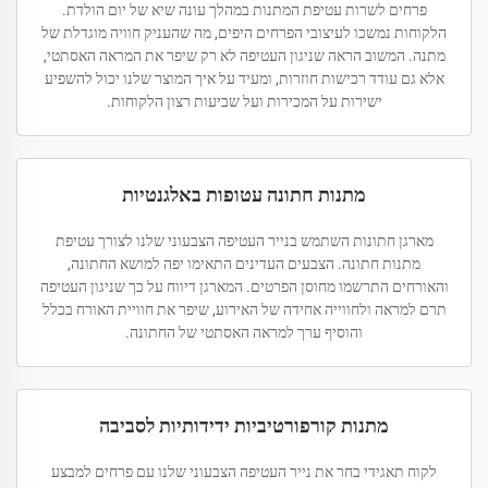
פרחים לשרות עטיפת המתנות במהלך עונה שיא של יום הולדת.
הלקוחות נמשכו לעיצובי הפרחים היפים, מה שהעניק חוויה מוגדלת של
מתנה. המשוב הראה שניגון העטיפה לא רק שיפר את המראה האסתטי,
אלא גם עודד רכישות חוזרות, ומעיד על איך המוצר שלנו יכול להשפיע
ישירות על המכירות ועל שביעות רצון הלקוחות.
מתנות חתונה עטופות באלגנטיות
מארגן חתונות השתמש בנייר העטיפה הצבעוני שלנו לצורך עטיפת
מתנות חתונה. הצבעים העדינים התאימו יפה למושא החתונה,
והאורחים התרשמו מחוסן הפרטים. המארגן דיווח על כך שניגון העטיפה
תרם למראה ולחווייה אחידה של האירוע, שיפר את חוויית האורח בכלל
והוסיף ערך למראה האסתטי של החתונה.
מתנות קורפורטיביות ידידותיות לסביבה
לקוח תאגידי בחר את נייר העטיפה הצבעוני שלנו עם פרחים למבצע