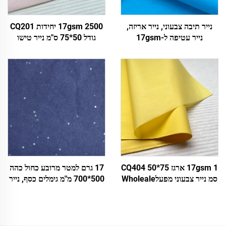
נייר תיבה צבעוני, נייר אריזה,
17gsm 2500 יחידות CQ201
נייר עטיפה ל-17gsm
גודל 50*75 ס"מ נייר טישו
צבעוני מפעל ישיר אריזת מזון
פירות בגדים חולצות טישרט
נעליים נייר עטיפה
17gsm 1 ארגז CQ404 50*75
17 גרם למטר מרובע כחול כהה
סמ נייר צבעוני מפעלWholeale
500*700 מ"מ גימלים כסף, נייר
עטיפת מתנה דפוס פרחים
צבעוני, נייר טישו Wholeale,
עטיפה אריזה נייר טישו צבעוני
עטיפת פרחים, אריזה, נייר טישו
זול