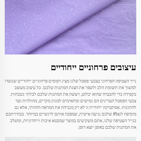
עיצובים פרחוניים ייחודיים
נייר העטיפה הפרחוני בצבעי פסטל שלנו מציג דפוסים פרחוניים ייחודיים שנועדו
למשוך את תשומת הלב ולשפר את הצגת המתנות שלכם. כל עיצוב מעוצב
בקפידה כדי להבטיח שהוא יבלוט, ויעשה את המתנות שלכם לבלתי נשכחות.
צבעי הפסטל העדינים הם גמישים ומתאימים למגוון מקרים, מהולדות ועד
לחתונות. אסתטיקה ייחודית זו לא רק מגביהה את המראה החזותי, אלא גם
מוסיפה לגifts שלכם נגיעה אישית, שמפכה אותם לרגשיים במיוחד. בבחירתכם
בנייר העטיפה שלנו, אתם משקיעים במוצר שמבטא איכות וייחדוניות, ומשלב
את המתנות שלכם באופן יוצא דופן.