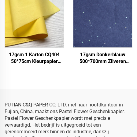
Schoenen
Verpakkingspapier
17gsm 1 Karton CQ404
17gsm Donkerblauw
50*75cm Kleurpapier
500*700mm Zilveren
Fabriek groothandel
Edelstenen Gekleurd
Geschenk Bloemen
Papier Sjabloenpapier
Bloemkleding Verpakking
Groothandel
Gekleurd tissuepapier
Bloemmotieven
Verpakking Goedkoop
Sjabloenpapier
PUTIAN C&Q PAPER CO, LTD, met haar hoofdkantoor in
Fujian, China, maakt ons Pastel Flower Geschenkpapier.
Pastel Flower Geschenkpapier wordt met precisie
vervaardigd. Het bedrijf is uitgegroeid tot een
gerenommeerd merk binnen de industrie, dankzij