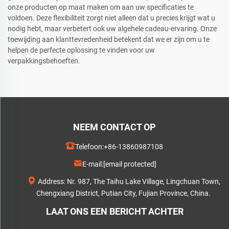
onze producten op maat maken om aan uw specificaties te
voldoen. Deze flexibiliteit zorgt niet alleen dat u precies krijgt wat u
nodig hebt, maar verbetert ook uw algehele cadeau-ervaring. Onze
toewijding aan klanttevredenheid betekent dat we er zijn om u te
helpen de perfecte oplossing te vinden voor uw
verpakkingsbehoeften.
NEEM CONTACT OP
Telefoon:
+86-13860987108
E-mail:
[email protected]
Address: Nr. 987, The Taihu Lake Village, Lingchuan Town,
Chengxiang District, Putian City, Fujian Province, China.
LAAT ONS EEN BERICHT ACHTER