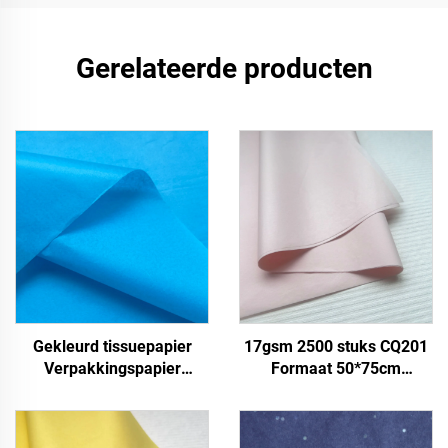
Gerelateerde producten
Gekleurd tissuepapier
17gsm 2500 stuks CQ201
Verpakkingspapier
Formaat 50*75cm
Geschenkpapier voor
Kleurpapier Tissue Solide
17gsm
Fabriek direct Voedsel
Fruit Kleding T-shirt