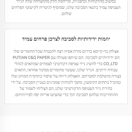
במשוב מהלקוחות ובהפניות, ומייחסת חלק מההצלחה שלה לנייר
העטיפה עמיד בתנאי הסביבה שלנו, שמוסיף לגיטריה לקישוטי הפרחים
שלהם.
יוזמות ידידותיות לסביבה לצרכן פרחים עמיד
אצלחן בר-קיימא בדרום מזרח אסיה רצה להבטיח שכל החומרים שלו
הם ידידותיים לסביבה. הם שיתפו פעולה עם PUTIAN C&Q PAPER
CO.,LTD כדי להשיג נייר עטיפה דקורטיבי לצמחים שמתאים לנהלי
עבודה ירוקים. הנייר שלנו, שעשוי מחומרים ממקור אחראי, התאים
בצורה מושלמת למטרתם. האצלחן דיווח על שיפור בתדמית המותג שלו
כמוביל בתחום הקימעון, ומשך לקוחות שמבינים בעניין הסביבה. על ידי
בחירת נייר העטיפה הדקורטיבי שלנו, הם הצליחו לשמור על
ההתחייבות שלהם לסביבה תוך כדי שהציעו אריזה יפה לפירותיהם.