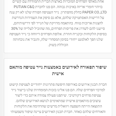
אחת מאלפי הפרחים המוכרות בארצות הברית התמודדה עם קשיים
בזיהוי חומרי אריזה באיכות גבוהה. הם פנו לחברת PUTIAN C&Q
PAPER CO.,LTD כחלק מהפתרון. נייר העטיפה הפורח שלנו לא רק ענה
על דרישות האסתטיקה שלהם, אלא גם סיפק את העמידות הנדרשת
להצגות ארוכות טווח. בהתאמה מדויקת של הנייר לפי דרישותיהם,
סייענו להם לשדרג את פריסות הפרחים, מה שהוביל לעלייה של 30%
בסיפוק הלקוחות ובקנייה חוזרת. אלופת הפרחים דיווחה כי נייר העטיפה
שלנו הפך לאלמנט ייחודי בסימן המסחרי שלה, והגביר את נוכחותה
הכוללת בשוק.
שיפור תפאורה לאירועים באמצעות נייר עטיפה מותאם
אישית
חברת תכנון אירועים באירופה חיפשה פתרונות ייחודיים לעטיפת קישוט
למרכזי הפרחים שלה. הם פנו אלינו בזכות המומחיות שלנו בייצור נייר
עטיפת פרחים דקורטיבי. שיתפנו פעולה צמודה איתם כדי ליצור
עיצובים מותאמים אישית שמתאימים לנושא האירועים שלהם.
התוצאה הייתה השפעה ויזואלית מרשים שהדהימה את הלקוחות
והאורחים שלהם כאחד. חברת תכנון האירועים ציינה שיפור משמעותי