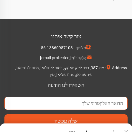
צור קשר איתנו
טלפון:
+86-13860987108
אֶלֶקטרוֹנִי:
[email protected]
Address: מס' 987, כפר לייק טאיهو, רחוב לינגצ'ואן, מחוז צ'נגסיאנג,
עיר פודיאן, מחוז פוג'יאן, סין
השאירו לנו הודעה
שלח עכשיו