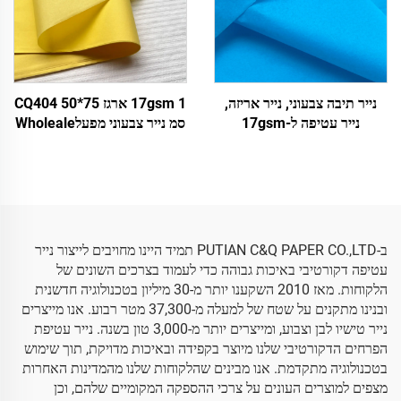
נייר תיבה צבעוני, נייר אריזה,
17gsm 1 ארגז CQ404 50*75
נייר עטיפה ל-17gsm
סמ נייר צבעוני מפעלWholeale
עטיפת מתנה דפוס פרחים
עטיפה אריזה נייר טישו צבעוני
ב-PUTIAN C&Q PAPER CO.,LTD תמיד היינו מחויבים לייצור נייר
עטיפה דקורטיבי באיכות גבוהה כדי לעמוד בצרכים השונים של
הלקוחות. מאז 2010 השקענו יותר מ-30 מיליון בטכנולוגיה חדשנית
ובנינו מתקנים על שטח של למעלה מ-37,300 מטר רבוע. אנו מייצרים
נייר טישיו לבן וצבוע, ומייצרים יותר מ-3,000 טון בשנה. נייר עטיפת
הפרחים הדקורטיבי שלנו מיוצר בקפידה ובאיכות מדויקת, תוך שימוש
בטכנולוגיה מתקדמת. אנו מבינים שהלקוחות שלנו מהמדינות האחרות
מצפים למוצרים העונים על צרכי ההספקה המקומיים שלהם, וכן