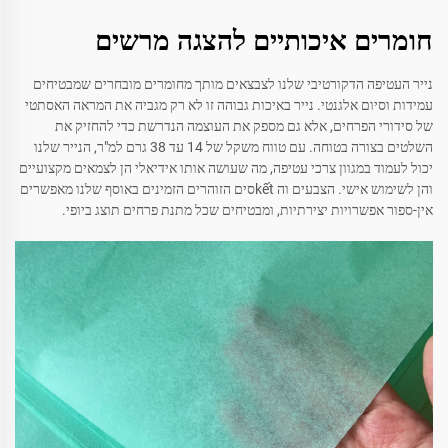
חומרים איכותיים להצגה מרשים
נייר העטיפה הדקורטיבי שלנו לצבצאים מותך מחומרים מובחרים שמבטיחים
עמידות וסיום אלגנטי. נייר באיכות גבוהה זו לא רק מגביה את המראה האסתטי
של סידורי הפרחים, אלא גם מספק את העוצמה הנדרשת כדי להחזיק את
השלטים בצורה בטוחה. עם טווח משקל של 14 עד 38 גרם למ"ר, הנייר שלנו
יכול לעמוד במגוון צרכי עטיפה, מה שעושה אותו אידיאלי הן לצמאים מקצועיים
והן לשימוש אישי. הצבעים וה kếtסים הזוהרים הזמינים באוסף שלנו מאפשרים
אין-ספור אפשרויות יצירתיות, ומבטיחים שכל מתנת פרחים תוצג ביופי.