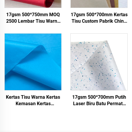
17gsm 500*750mm MOQ
17gsm 500*700mm Kertas
2500 Lembar Tisu Warna
Tisu Custom Pabrik China
Berkualitas Tinggi untuk
Kertas Warna untuk
Kemasan Hadiah
Kemasan Pembungkus
Makanan, Grosir Pabrik
Hadiah Pakaian Barang
Kertas Pembungkus
Kertas Tisu
Kertas Tisu Warna Kertas
17gsm 500*700mm Putih
Kemasan Kertas
Laser Biru Batu Permata
Pembungkus untuk 17gsm
Kertas Hiasan Kemasan
Berkualitas Tinggi Kertas
Tisu Berwarna